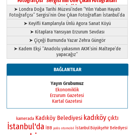
Fotoğrafçısı” Sergisi’nin Öne Çıkan Fotoğrafları
11 Mayıs 2026 Pazartesi
İstanbul’da
➤ Londra Doğa Tarihi Müzesi’nden “Yılın Yaban Hayatı
Fotoğrafçısı” Sergisi’nin Öne Çıkan Fotoğrafları İstanbul’da
➤ Keyifli Kamplarıyla Ünlü Agora Sanat Köyü
➤ Kitaplara Yansıyan Erzurum Sevdası
➤ Çiçeği Burnunda Yazar Zehra Güngör
➤ Kadem Ekşi “Anadolu yakasının AKM’sini Maltepe’de
yapacağız”
BAĞLANTILAR
Yayın Grubumuz
Ekonomiklik
Erzurum Gazetesi
Kartal Gazetesi
kadıköy
Kadıköy Belediyesi
çıktı
kamerada
İstanbul'da
İBB
İstanbul Büyükşehir Belediyesi
polis
otomobil