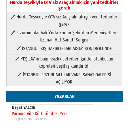
Hurda Teşvikiyle ÖTV’siz Araç almak için yeni tedbirler
gerek
🖊 Hurda Teşvikiyle ÖTV’siz Araç almak için yeni tedbirler
Neşat YALÇIN
gerek
Paranın Aile Kültüründeki Yeri
🖊 Erzurumlular Vakfı’nda Kadim Şehirden Medeniyetlere
03 Ağustos 2026 Pazartesi
Uzanan Hat Sanatı Sergisi
🖊 İSTANBUL KIŞ HAZIRLIKLARI AKOM KONTROLÜNDE
Yıldırım Gündoğdu
HAVVA’NIN ÜÇ KIZI
🖊 YEŞİLAY’ın bağımsızlık seferberliğinde İstanbul’un
09 Temmuz 2026 Perşembe
köprüleri yeşil ışıklandırıldı
🖊 İSTANBUL ERZURUMLULAR VAKFI SANAT GALERİSİ
Yusuf POLAT
AÇILIYOR
Şampiyonluk Sebahattin Şirin’e
yazar
11 Mayıs 2026 Pazartesi
YAZARLAR
Neşat YALÇIN
Paranın Aile Kültüründeki Yeri
03 Ağustos 2026 Pazartesi