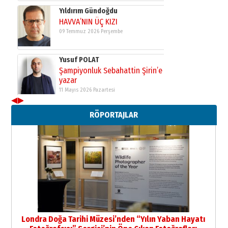
Yıldırım Gündoğdu
HAVVA’NIN ÜÇ KIZI
09 Temmuz 2026 Perşembe
Yusuf POLAT
Şampiyonluk Sebahattin Şirin’e
yazar
11 Mayıs 2026 Pazartesi
◀
▶
Neşat YALÇIN
RÖPORTAJLAR
Paranın Aile Kültüründeki Yeri
03 Ağustos 2026 Pazartesi
Yıldırım Gündoğdu
HAVVA’NIN ÜÇ KIZI
09 Temmuz 2026 Perşembe
Yusuf POLAT
Şampiyonluk Sebahattin Şirin’e
Londra Doğa Tarihi Müzesi’nden “Yılın Yaban Hayatı
yazar