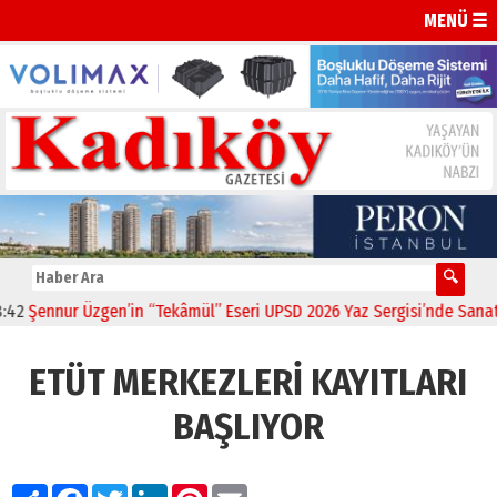
MENÜ ☰
Şennur Üzgen’in “Tekâmül” Eseri UPSD 2026 Yaz Sergisi’nde Sanatseve
ETÜT MERKEZLERİ KAYITLARI
BAŞLIYOR
Paylaş
Facebook
Twitter
LinkedIn
Pinterest
Email