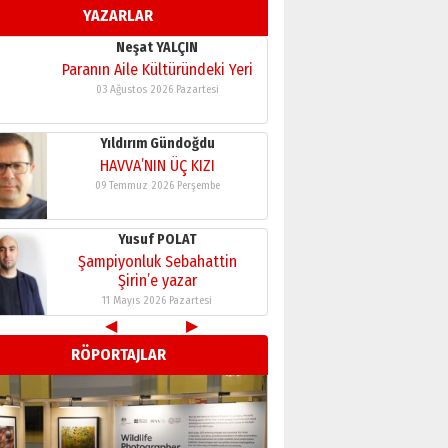
YAZARLAR
Yıldırım Gündoğdu
HAVVA’NIN ÜÇ KIZI
09 Temmuz 2026 Perşembe
Yusuf POLAT
Şampiyonluk Sebahattin
Şirin’e yazar
11 Mayıs 2026 Pazartesi
Neşat YALÇIN
Paranın Aile Kültüründeki Yeri
03 Ağustos 2026 Pazartesi
Yıldırım Gündoğdu
HAVVA’NIN ÜÇ KIZI
◀
▶
09 Temmuz 2026 Perşembe
RÖPORTAJLAR
Yusuf POLAT
Şampiyonluk Sebahattin
Şirin’e yazar