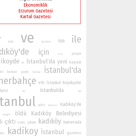
Ekonomiklik
Erzurum Gazetesi
Kartal Gazetesi
ve
r
ile
İBB
arac
baskani
dıköy'de
için
yangin
özel
ikoyde
İstanbul’da
yeni
başladı
en
İstanbul'da
bil
baskan
çarptı
turkiye
nerbahçe
etti
İstanbul Büyükşehir
istanbulda
iyesi
iki
bu
stanbul
Kadıköy’de
polis
Belediye
öldü
Kadıköy Belediyesi
yangın
kadıköy
çıktı
lı
kamerada
çıkan
trafik
kadikoy
İstanbul
gazetesi
ndan