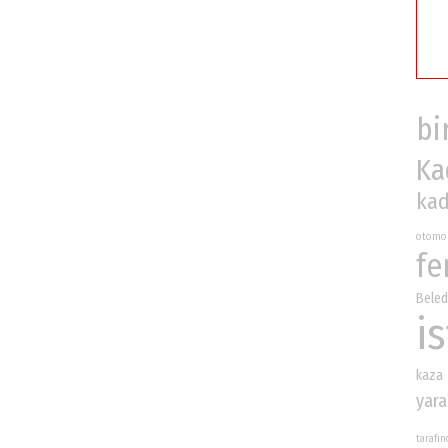
bi
Ka
kad
otomo
fe
Beled
i
kaza
yara
tarafı