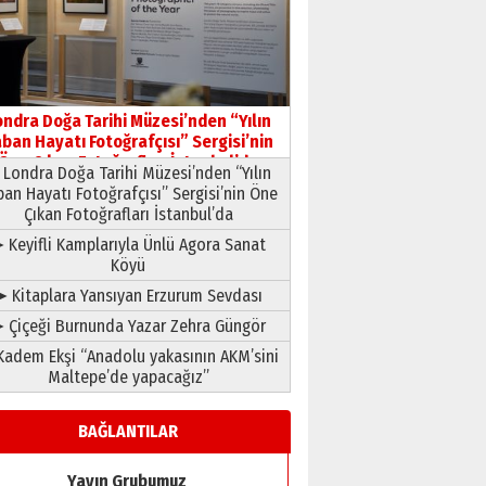
11 Mayıs 2026 Pazartesi
ondra Doğa Tarihi Müzesi’nden “Yılın
ban Hayatı Fotoğrafçısı” Sergisi’nin
Öne Çıkan Fotoğrafları İstanbul’da
Londra Doğa Tarihi Müzesi’nden “Yılın
ban Hayatı Fotoğrafçısı” Sergisi’nin Öne
Çıkan Fotoğrafları İstanbul’da
 Keyifli Kamplarıyla Ünlü Agora Sanat
Köyü
➤ Kitaplara Yansıyan Erzurum Sevdası
 Çiçeği Burnunda Yazar Zehra Güngör
adem Ekşi “Anadolu yakasının AKM’sini
Maltepe’de yapacağız”
BAĞLANTILAR
Yayın Grubumuz