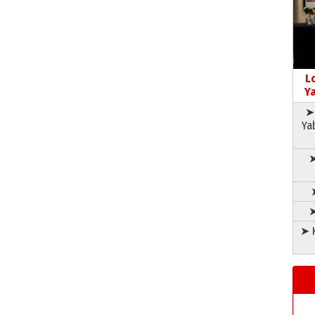
L
Ya
➤ 
Ya
➤
➤
➤ K