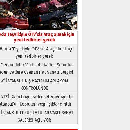
Neşat YALÇIN
Paranın Aile Kültüründeki Yeri
rda Teşvikiyle ÖTV’siz Araç almak için
03 Ağustos 2026 Pazartesi
yeni tedbirler gerek
Hurda Teşvikiyle ÖTV’siz Araç almak için
Yıldırım Gündoğdu
yeni tedbirler gerek
HAVVA’NIN ÜÇ KIZI
09 Temmuz 2026 Perşembe
 Erzurumlular Vakfı’nda Kadim Şehirden
deniyetlere Uzanan Hat Sanatı Sergisi
Yusuf POLAT
🖊 İSTANBUL KIŞ HAZIRLIKLARI AKOM
Şampiyonluk Sebahattin
KONTROLÜNDE
Şirin’e yazar
 YEŞİLAY’ın bağımsızlık seferberliğinde
11 Mayıs 2026 Pazartesi
stanbul’un köprüleri yeşil ışıklandırıldı
Neşat YALÇIN
 İSTANBUL ERZURUMLULAR VAKFI SANAT
Paranın Aile Kültüründeki Yeri
03 Ağustos 2026 Pazartesi
GALERİSİ AÇILIYOR