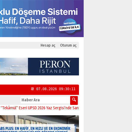
Hesap aç
Oturum aç
📆 07.08.2026 09:30:12
l” Eseri UPSD 2026 Yaz Sergisi’nde Sanatseverlerle Buluştu
11:21
CHP Kadıköy 