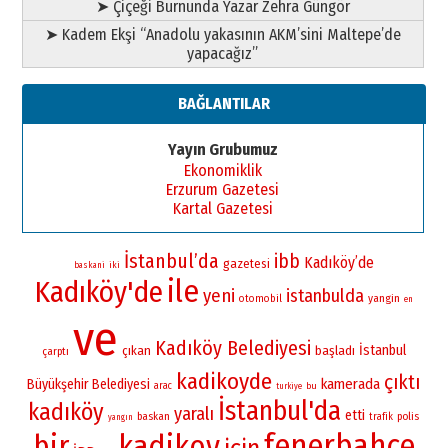
➤ Çiçeği Burnunda Yazar Zehra Güngör
➤ Kadem Ekşi “Anadolu yakasının AKM’sini Maltepe’de
yapacağız”
BAĞLANTILAR
Yayın Grubumuz
Ekonomiklik
Erzurum Gazetesi
Kartal Gazetesi
İstanbul’da
ibb
Kadıköy’de
gazetesi
iki
baskani
ile
Kadıköy'de
yeni
istanbulda
yangin
otomobil
en
ve
Kadıköy Belediyesi
İstanbul
çıkan
başladı
çarptı
kadikoyde
çıktı
kamerada
Büyükşehir Belediyesi
arac
bu
turkiye
İstanbul'da
kadıköy
yaralı
etti
baskan
polis
trafik
yangın
fenerbahçe
bir
kadikoy