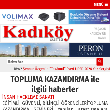
MENÜ ☰
18:42
Şennur Üzgen’in “Tekâmül” Eseri UPSD 2026 Yaz Sergisi’nd
TOPLUMA KAZANDIRMA ile
ilgili haberler
İNSAN HACKLEME SANATI
EĞİTİMLİ, GÜVENLİ, BİLİNÇLİ ÖĞRENCİLERİTOPLUMA
KAZANDIRMA SEMİNERİ Yapılan araştırmalara