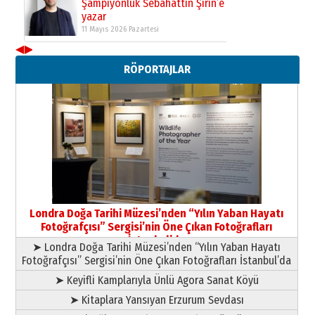
Şampiyonluk Sebahattin Şirin’e
yazar
11 Mayıs 2026 Pazartesi
◀
▶
Neşat YALÇIN
RÖPORTAJLAR
Paranın Aile Kültüründeki Yeri
03 Ağustos 2026 Pazartesi
Yıldırım Gündoğdu
HAVVA’NIN ÜÇ KIZI
09 Temmuz 2026 Perşembe
Yusuf POLAT
Şampiyonluk Sebahattin Şirin’e
Londra Doğa Tarihi Müzesi’nden “Yılın Yaban Hayatı
yazar
Fotoğrafçısı” Sergisi’nin Öne Çıkan Fotoğrafları
11 Mayıs 2026 Pazartesi
İstanbul’da
➤ Londra Doğa Tarihi Müzesi’nden “Yılın Yaban Hayatı
Fotoğrafçısı” Sergisi’nin Öne Çıkan Fotoğrafları İstanbul’da
➤ Keyifli Kamplarıyla Ünlü Agora Sanat Köyü
➤ Kitaplara Yansıyan Erzurum Sevdası