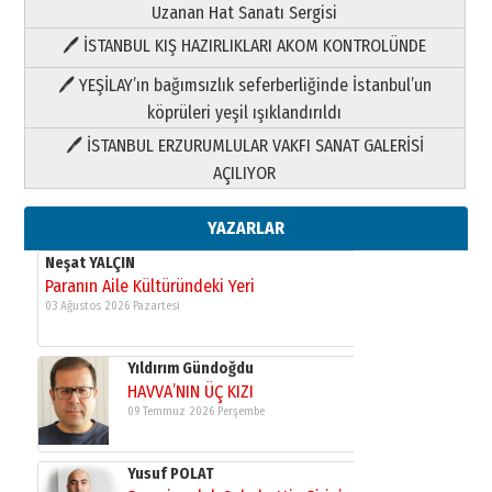
Uzanan Hat Sanatı Sergisi
🖊 İSTANBUL KIŞ HAZIRLIKLARI AKOM KONTROLÜNDE
Yıldırım Gündoğdu
HAVVA’NIN ÜÇ KIZI
🖊 YEŞİLAY’ın bağımsızlık seferberliğinde İstanbul’un
09 Temmuz 2026 Perşembe
köprüleri yeşil ışıklandırıldı
🖊 İSTANBUL ERZURUMLULAR VAKFI SANAT GALERİSİ
Yusuf POLAT
AÇILIYOR
Şampiyonluk Sebahattin Şirin’e
yazar
11 Mayıs 2026 Pazartesi
YAZARLAR
Neşat YALÇIN
Paranın Aile Kültüründeki Yeri
03 Ağustos 2026 Pazartesi
Yıldırım Gündoğdu
HAVVA’NIN ÜÇ KIZI
09 Temmuz 2026 Perşembe
Yusuf POLAT