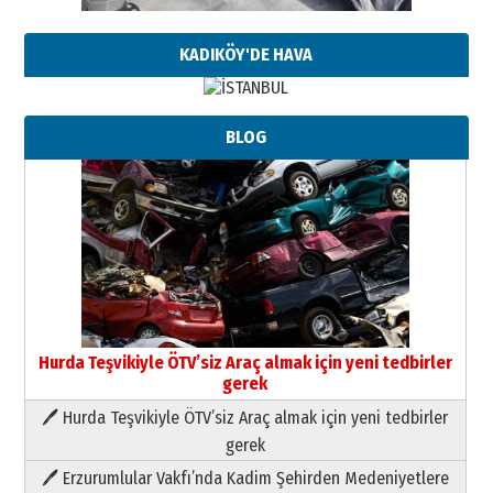
KADIKÖY'DE HAVA
BLOG
Hurda Teşvikiyle ÖTV’siz Araç almak için yeni tedbirler
gerek
🖊 Hurda Teşvikiyle ÖTV’siz Araç almak için yeni tedbirler
Neşat YALÇIN
gerek
Paranın Aile Kültüründeki Yeri
🖊 Erzurumlular Vakfı’nda Kadim Şehirden Medeniyetlere
03 Ağustos 2026 Pazartesi