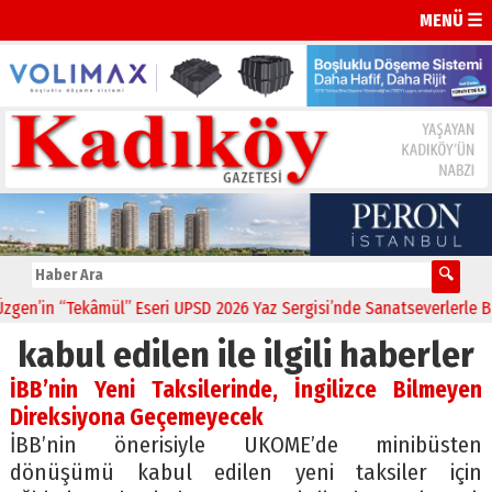
MENÜ ☰
n’in “Tekâmül” Eseri UPSD 2026 Yaz Sergisi’nde Sanatseverlerle Bulu
kabul edilen ile ilgili haberler
İBB’nin Yeni Taksilerinde, İngilizce Bilmeyen
Direksiyona Geçemeyecek
İBB’nin önerisiyle UKOME’de minibüsten
dönüşümü kabul edilen yeni taksiler için