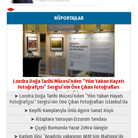
11 Mayıs 2026 Pazartesi
◀
▶
Neşat YALÇIN
RÖPORTAJLAR
Paranın Aile Kültüründeki Yeri
03 Ağustos 2026 Pazartesi
Yıldırım Gündoğdu
HAVVA’NIN ÜÇ KIZI
09 Temmuz 2026 Perşembe
Yusuf POLAT
Şampiyonluk Sebahattin Şirin’e
Londra Doğa Tarihi Müzesi’nden “Yılın Yaban Hayatı
yazar
Fotoğrafçısı” Sergisi’nin Öne Çıkan Fotoğrafları
11 Mayıs 2026 Pazartesi
İstanbul’da
➤ Londra Doğa Tarihi Müzesi’nden “Yılın Yaban Hayatı
Fotoğrafçısı” Sergisi’nin Öne Çıkan Fotoğrafları İstanbul’da
➤ Keyifli Kamplarıyla Ünlü Agora Sanat Köyü
➤ Kitaplara Yansıyan Erzurum Sevdası
➤ Çiçeği Burnunda Yazar Zehra Güngör
➤ Kadem Ekşi “Anadolu yakasının AKM’sini Maltepe’de