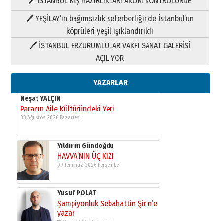
🖊 İSTANBUL KIŞ HAZIRLIKLARI AKOM KONTROLÜNDE
Yıldırım Gündoğdu
HAVVA’NIN ÜÇ KIZI
🖊 YEŞİLAY’ın bağımsızlık seferberliğinde İstanbul’un
09 Temmuz 2026 Perşembe
köprüleri yeşil ışıklandırıldı
🖊 İSTANBUL ERZURUMLULAR VAKFI SANAT GALERİSİ
Yusuf POLAT
AÇILIYOR
Şampiyonluk Sebahattin Şirin’e
yazar
11 Mayıs 2026 Pazartesi
YAZARLAR
Neşat YALÇIN
Paranın Aile Kültüründeki Yeri
03 Ağustos 2026 Pazartesi
Yıldırım Gündoğdu
HAVVA’NIN ÜÇ KIZI
09 Temmuz 2026 Perşembe
Yusuf POLAT
Şampiyonluk Sebahattin Şirin’e
yazar