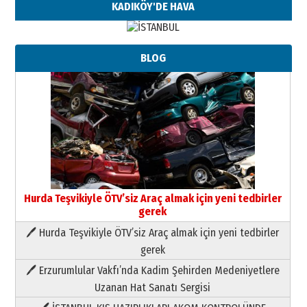
KADIKÖY'DE HAVA
BLOG
Hurda Teşvikiyle ÖTV’siz Araç almak için yeni tedbirler
gerek
🖊 Hurda Teşvikiyle ÖTV’siz Araç almak için yeni tedbirler
Neşat YALÇIN
gerek
Paranın Aile Kültüründeki Yeri
🖊 Erzurumlular Vakfı’nda Kadim Şehirden Medeniyetlere
03 Ağustos 2026 Pazartesi
Uzanan Hat Sanatı Sergisi