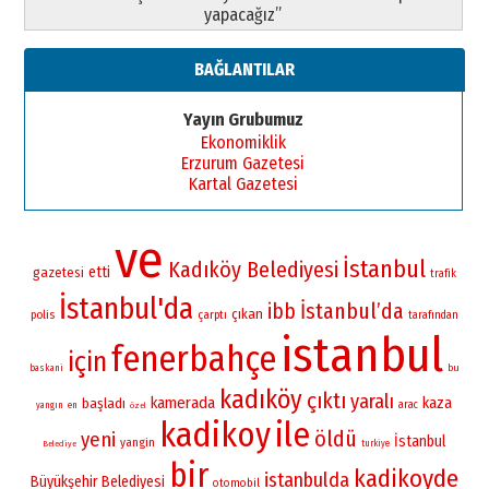
yapacağız”
BAĞLANTILAR
Yayın Grubumuz
Ekonomiklik
Erzurum Gazetesi
Kartal Gazetesi
ve
İstanbul
Kadıköy Belediyesi
etti
gazetesi
trafik
İstanbul'da
İstanbul’da
ibb
çıkan
polis
çarptı
tarafından
istanbul
fenerbahçe
için
bu
baskani
kadıköy
çıktı
yaralı
kamerada
kaza
başladı
arac
yangın
en
özel
kadikoy
ile
öldü
yeni
İstanbul
yangin
turkiye
Belediye
bir
kadikoyde
istanbulda
Büyükşehir Belediyesi
otomobil