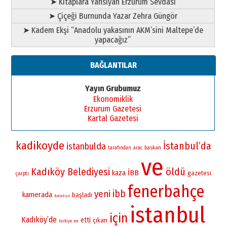
➤ Kitaplara Yansıyan Erzurum Sevdası
➤ Çiçeği Burnunda Yazar Zehra Güngör
➤ Kadem Ekşi “Anadolu yakasının AKM’sini Maltepe’de
yapacağız”
BAĞLANTILAR
Yayın Grubumuz
Ekonomiklik
Erzurum Gazetesi
Kartal Gazetesi
kadikoyde
İstanbul’da
istanbulda
baskan
tarafından
arac
ve
Kadıköy Belediyesi
öldü
İBB
kaza
gazetesi
çarptı
fenerbahçe
ibb
yeni
kamerada
başladı
Belediye
istanbul
için
Kadıköy’de
etti
çıkan
turkiye
en