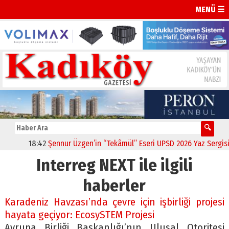
MENÜ ☰
18:42
Şennur Üzgen’in “Tekâmül” Eseri UPSD 2026 Yaz Sergisi’n
Interreg NEXT ile ilgili
haberler
Karadeniz Havzası’nda çevre için işbirliği projesi
hayata geçiyor: EcosySTEM Projesi
Avrupa Birliği Başkanlığı’nın Ulusal Otoritesi