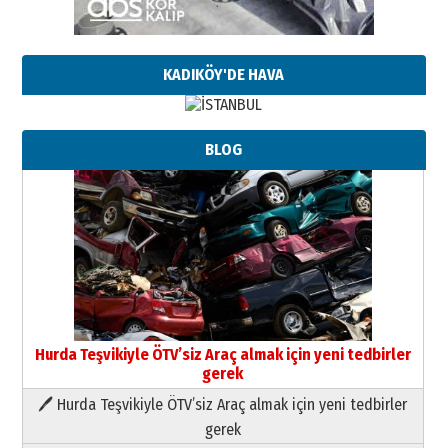
KADIKÖY'DE HAVA
BLOG
Hurda Teşvikiyle ÖTV’siz Araç almak için yeni tedbirler
gerek
🖊 Hurda Teşvikiyle ÖTV’siz Araç almak için yeni tedbirler
Neşat YALÇIN
gerek
Paranın Aile Kültüründeki Yeri