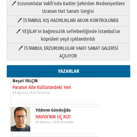
🖊 Erzurumlular Vakfı’nda Kadim Şehirden Medeniyetlere
03 Ağustos 2026 Pazartesi
Uzanan Hat Sanatı Sergisi
🖊 İSTANBUL KIŞ HAZIRLIKLARI AKOM KONTROLÜNDE
Yıldırım Gündoğdu
HAVVA’NIN ÜÇ KIZI
🖊 YEŞİLAY’ın bağımsızlık seferberliğinde İstanbul’un
09 Temmuz 2026 Perşembe
köprüleri yeşil ışıklandırıldı
🖊 İSTANBUL ERZURUMLULAR VAKFI SANAT GALERİSİ
Yusuf POLAT
AÇILIYOR
Şampiyonluk Sebahattin Şirin’e
yazar
11 Mayıs 2026 Pazartesi
YAZARLAR
Neşat YALÇIN
Paranın Aile Kültüründeki Yeri
03 Ağustos 2026 Pazartesi
Yıldırım Gündoğdu
HAVVA’NIN ÜÇ KIZI
09 Temmuz 2026 Perşembe