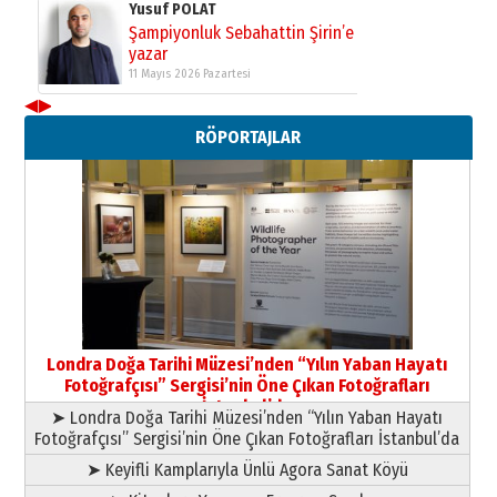
Yusuf POLAT
Şampiyonluk Sebahattin Şirin’e
yazar
11 Mayıs 2026 Pazartesi
◀
▶
Neşat YALÇIN
RÖPORTAJLAR
Paranın Aile Kültüründeki Yeri
03 Ağustos 2026 Pazartesi
Yıldırım Gündoğdu
HAVVA’NIN ÜÇ KIZI
09 Temmuz 2026 Perşembe
Yusuf POLAT
Şampiyonluk Sebahattin Şirin’e
Londra Doğa Tarihi Müzesi’nden “Yılın Yaban Hayatı
yazar
Fotoğrafçısı” Sergisi’nin Öne Çıkan Fotoğrafları
11 Mayıs 2026 Pazartesi
İstanbul’da
➤ Londra Doğa Tarihi Müzesi’nden “Yılın Yaban Hayatı
Fotoğrafçısı” Sergisi’nin Öne Çıkan Fotoğrafları İstanbul’da
➤ Keyifli Kamplarıyla Ünlü Agora Sanat Köyü