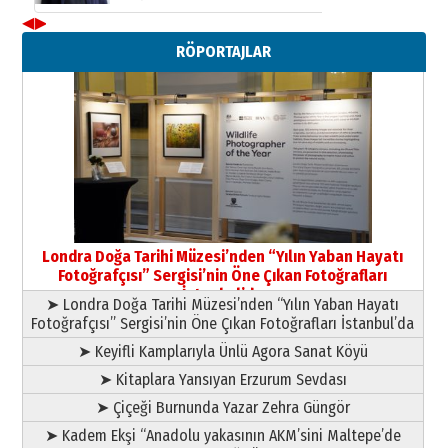
yazar
◀
▶
11 Mayıs 2026 Pazartesi
RÖPORTAJLAR
Londra Doğa Tarihi Müzesi’nden “Yılın Yaban Hayatı
Fotoğrafçısı” Sergisi’nin Öne Çıkan Fotoğrafları
İstanbul’da
➤ Londra Doğa Tarihi Müzesi’nden “Yılın Yaban Hayatı
Fotoğrafçısı” Sergisi’nin Öne Çıkan Fotoğrafları İstanbul’da
➤ Keyifli Kamplarıyla Ünlü Agora Sanat Köyü
➤ Kitaplara Yansıyan Erzurum Sevdası
➤ Çiçeği Burnunda Yazar Zehra Güngör
➤ Kadem Ekşi “Anadolu yakasının AKM’sini Maltepe’de