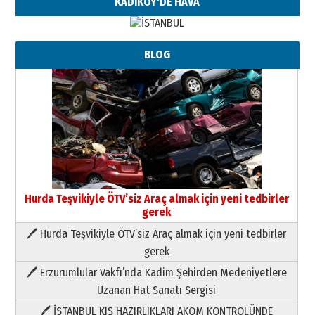
KADIKÖY'DE HAVA
BLOG
Neşat YALÇIN
Paranın Aile Kültüründeki Yeri
03 Ağustos 2026 Pazartesi
Yıldırım Gündoğdu
HAVVA’NIN ÜÇ KIZI
09 Temmuz 2026 Perşembe
Hurda Teşvikiyle ÖTV’siz Araç almak için yeni tedbirler
Yusuf POLAT
gerek
Şampiyonluk Sebahattin Şirin’e
yazar
🖊 Hurda Teşvikiyle ÖTV’siz Araç almak için yeni tedbirler
11 Mayıs 2026 Pazartesi
gerek
Neşat YALÇIN
🖊 Erzurumlular Vakfı’nda Kadim Şehirden Medeniyetlere
Paranın Aile Kültüründeki Yeri
Uzanan Hat Sanatı Sergisi
03 Ağustos 2026 Pazartesi
🖊 İSTANBUL KIŞ HAZIRLIKLARI AKOM KONTROLÜNDE