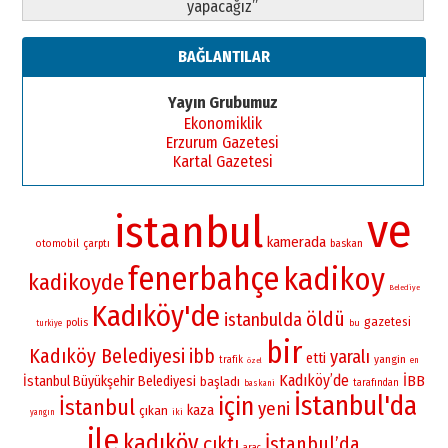
yapacağız”
BAĞLANTILAR
Yayın Grubumuz
Ekonomiklik
Erzurum Gazetesi
Kartal Gazetesi
ve
istanbul
kamerada
otomobil
çarptı
baskan
fenerbahçe
kadikoy
kadikoyde
Belediye
Kadıköy'de
öldü
istanbulda
gazetesi
polis
bu
turkiye
bir
Kadıköy Belediyesi
ibb
yaralı
etti
yangin
trafik
en
özel
Kadıköy’de
İBB
İstanbul Büyükşehir Belediyesi
başladı
tarafından
baskani
İstanbul'da
için
İstanbul
yeni
kaza
çıkan
iki
yangın
ile
kadıköy
çıktı
İstanbul’da
arac