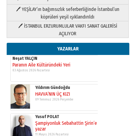
Yıldırım Gündoğdu
🖊 YEŞİLAY’ın bağımsızlık seferberliğinde İstanbul’un
HAVVA’NIN ÜÇ KIZI
köprüleri yeşil ışıklandırıldı
09 Temmuz 2026 Perşembe
🖊 İSTANBUL ERZURUMLULAR VAKFI SANAT GALERİSİ
AÇILIYOR
Yusuf POLAT
Şampiyonluk Sebahattin Şirin’e
YAZARLAR
yazar
11 Mayıs 2026 Pazartesi
Neşat YALÇIN
Paranın Aile Kültüründeki Yeri
03 Ağustos 2026 Pazartesi
Yıldırım Gündoğdu
HAVVA’NIN ÜÇ KIZI
09 Temmuz 2026 Perşembe
Yusuf POLAT
Şampiyonluk Sebahattin Şirin’e