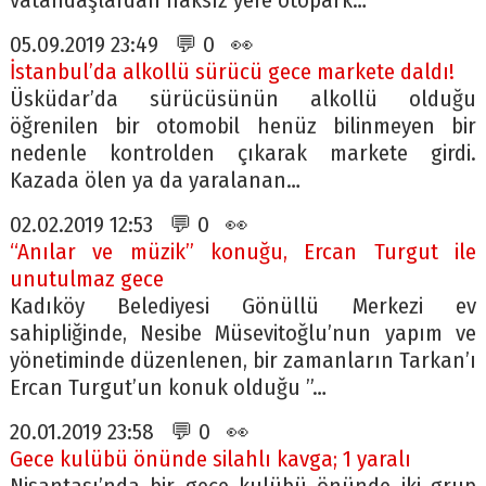
vatandaşlardan haksız yere otopark…
05.09.2019 23:49 💬 0 👀
İstanbul’da alkollü sürücü gece markete daldı!
Üsküdar’da sürücüsünün alkollü olduğu
öğrenilen bir otomobil henüz bilinmeyen bir
nedenle kontrolden çıkarak markete girdi.
Kazada ölen ya da yaralanan…
02.02.2019 12:53 💬 0 👀
“Anılar ve müzik” konuğu, Ercan Turgut ile
unutulmaz gece
Kadıköy Belediyesi Gönüllü Merkezi ev
sahipliğinde, Nesibe Müsevitoğlu’nun yapım ve
yönetiminde düzenlenen, bir zamanların Tarkan’ı
Ercan Turgut’un konuk olduğu ”…
20.01.2019 23:58 💬 0 👀
Gece kulübü önünde silahlı kavga; 1 yaralı