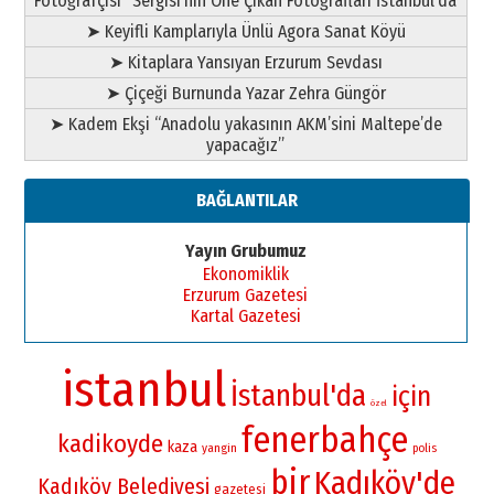
Fotoğrafçısı” Sergisi’nin Öne Çıkan Fotoğrafları İstanbul’da
➤ Keyifli Kamplarıyla Ünlü Agora Sanat Köyü
➤ Kitaplara Yansıyan Erzurum Sevdası
➤ Çiçeği Burnunda Yazar Zehra Güngör
➤ Kadem Ekşi “Anadolu yakasının AKM’sini Maltepe’de
yapacağız”
BAĞLANTILAR
Yayın Grubumuz
Ekonomiklik
Erzurum Gazetesi
Kartal Gazetesi
istanbul
İstanbul'da
için
özel
fenerbahçe
kadikoyde
kaza
yangin
polis
bir
Kadıköy'de
Kadıköy Belediyesi
gazetesi