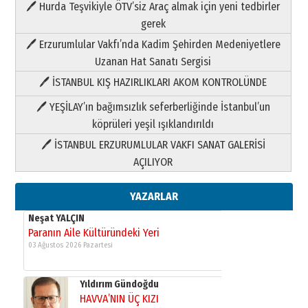
🖊 Hurda Teşvikiyle ÖTV’siz Araç almak için yeni tedbirler
Neşat YALÇIN
gerek
Paranın Aile Kültüründeki Yeri
🖊 Erzurumlular Vakfı’nda Kadim Şehirden Medeniyetlere
03 Ağustos 2026 Pazartesi
Uzanan Hat Sanatı Sergisi
🖊 İSTANBUL KIŞ HAZIRLIKLARI AKOM KONTROLÜNDE
Yıldırım Gündoğdu
HAVVA’NIN ÜÇ KIZI
🖊 YEŞİLAY’ın bağımsızlık seferberliğinde İstanbul’un
09 Temmuz 2026 Perşembe
köprüleri yeşil ışıklandırıldı
🖊 İSTANBUL ERZURUMLULAR VAKFI SANAT GALERİSİ
Yusuf POLAT
AÇILIYOR
Şampiyonluk Sebahattin Şirin’e
yazar
11 Mayıs 2026 Pazartesi
YAZARLAR
Neşat YALÇIN
Paranın Aile Kültüründeki Yeri
03 Ağustos 2026 Pazartesi
Yıldırım Gündoğdu
HAVVA’NIN ÜÇ KIZI