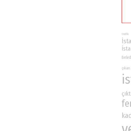
trafik
İst
İst
Beled
çıkan
i
çıkt
fe
ka
v