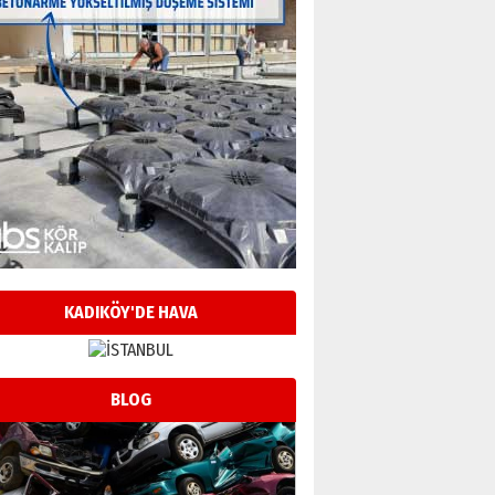
KADIKÖY'DE HAVA
BLOG
Neşat YALÇIN
Paranın Aile Kültüründeki Yeri
03 Ağustos 2026 Pazartesi