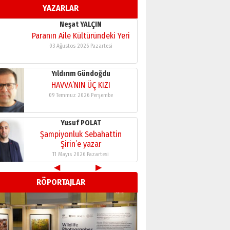
Şirin’e yazar
YAZARLAR
11 Mayıs 2026 Pazartesi
Neşat YALÇIN
Paranın Aile Kültüründeki Yeri
03 Ağustos 2026 Pazartesi
Yıldırım Gündoğdu
HAVVA’NIN ÜÇ KIZI
09 Temmuz 2026 Perşembe
Yusuf POLAT
Şampiyonluk Sebahattin
Şirin’e yazar
11 Mayıs 2026 Pazartesi
◀
▶
RÖPORTAJLAR