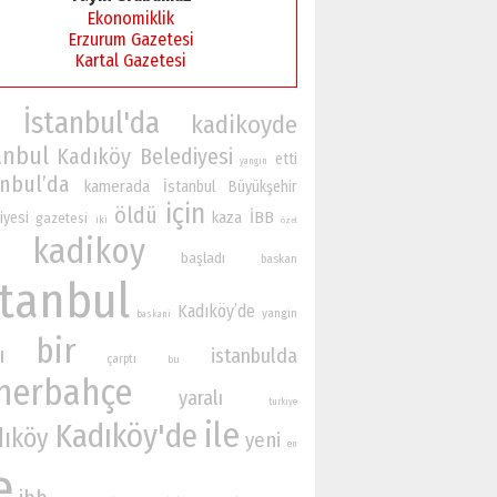
Ekonomiklik
Erzurum Gazetesi
Kartal Gazetesi
İstanbul'da
kadikoyde
anbul
Kadıköy Belediyesi
etti
yangın
anbul’da
kamerada
İstanbul Büyükşehir
için
öldü
İBB
iyesi
kaza
gazetesi
iki
özel
kadikoy
başladı
baskan
stanbul
Kadıköy’de
yangin
baskani
bir
ı
istanbulda
çarptı
bu
nerbahçe
yaralı
turkiye
ile
Kadıköy'de
dıköy
yeni
en
e