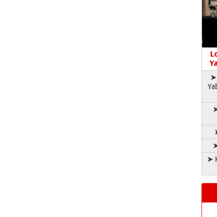
L
Ya
➤ 
Ya
➤
➤
➤ K