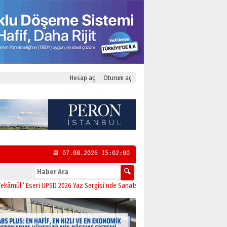
Hesap aç
Oturum aç
📆 07.08.2026 15:02:01
Eseri UPSD 2026 Yaz Sergisi’nde Sanatseverlerle Buluştu
11:21
CHP Kadıköy İl