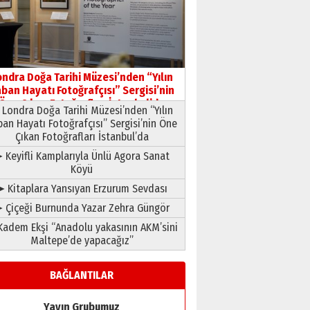
ondra Doğa Tarihi Müzesi’nden “Yılın
ban Hayatı Fotoğrafçısı” Sergisi’nin
Öne Çıkan Fotoğrafları İstanbul’da
Londra Doğa Tarihi Müzesi’nden “Yılın
ban Hayatı Fotoğrafçısı” Sergisi’nin Öne
Çıkan Fotoğrafları İstanbul’da
 Keyifli Kamplarıyla Ünlü Agora Sanat
Köyü
➤ Kitaplara Yansıyan Erzurum Sevdası
 Çiçeği Burnunda Yazar Zehra Güngör
adem Ekşi “Anadolu yakasının AKM’sini
Maltepe’de yapacağız”
BAĞLANTILAR
Yayın Grubumuz