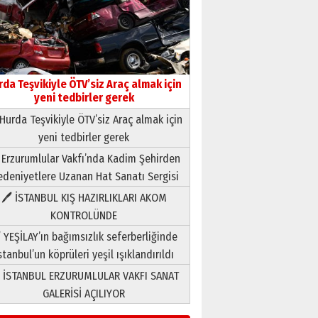
Yıldırım Gündoğdu
HAVVA’NIN ÜÇ KIZI
09 Temmuz 2026 Perşembe
rda Teşvikiyle ÖTV’siz Araç almak için
Yusuf POLAT
yeni tedbirler gerek
Şampiyonluk Sebahattin
Hurda Teşvikiyle ÖTV’siz Araç almak için
Şirin’e yazar
yeni tedbirler gerek
11 Mayıs 2026 Pazartesi
 Erzurumlular Vakfı’nda Kadim Şehirden
Neşat YALÇIN
deniyetlere Uzanan Hat Sanatı Sergisi
Paranın Aile Kültüründeki Yeri
03 Ağustos 2026 Pazartesi
🖊 İSTANBUL KIŞ HAZIRLIKLARI AKOM
KONTROLÜNDE
Yıldırım Gündoğdu
 YEŞİLAY’ın bağımsızlık seferberliğinde
HAVVA’NIN ÜÇ KIZI
stanbul’un köprüleri yeşil ışıklandırıldı
09 Temmuz 2026 Perşembe
 İSTANBUL ERZURUMLULAR VAKFI SANAT
GALERİSİ AÇILIYOR
Yusuf POLAT
Şampiyonluk Sebahattin