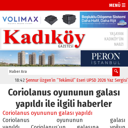
MENÜ ☰
18:42
Şennur Üzgen’in “Tekâmül” Eseri UPSD 2026 Yaz Sergisi’nd
Coriolanus oyununun galası
yapıldı ile ilgili haberler
Coriolanus oyununun galası yapıldı
Coriolanus oyununun galası
yapıldı Coriolanus’un galasına yoğun