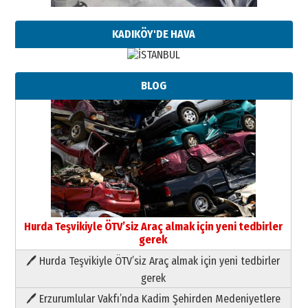
KADIKÖY'DE HAVA
BLOG
Hurda Teşvikiyle ÖTV’siz Araç almak için yeni tedbirler
gerek
🖊 Hurda Teşvikiyle ÖTV’siz Araç almak için yeni tedbirler
Neşat YALÇIN
gerek
Paranın Aile Kültüründeki Yeri
🖊 Erzurumlular Vakfı’nda Kadim Şehirden Medeniyetlere
03 Ağustos 2026 Pazartesi