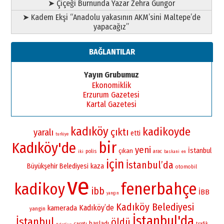
➤ Çiçeği Burnunda Yazar Zehra Güngör
➤ Kadem Ekşi “Anadolu yakasının AKM’sini Maltepe’de
yapacağız”
BAĞLANTILAR
Yayın Grubumuz
Ekonomiklik
Erzurum Gazetesi
Kartal Gazetesi
kadıköy
kadikoyde
çıktı
yaralı
etti
turkiye
bir
Kadıköy'de
yeni
İstanbul
çıkan
polis
iki
arac
baskani
en
için
İstanbul’da
Büyükşehir Belediyesi
kaza
otomobil
ve
fenerbahçe
kadikoy
ibb
İBB
yangın
Kadıköy Belediyesi
Kadıköy’de
kamerada
yangin
İstanbul'da
İstanbul
öldü
başladı
çarptı
trafik