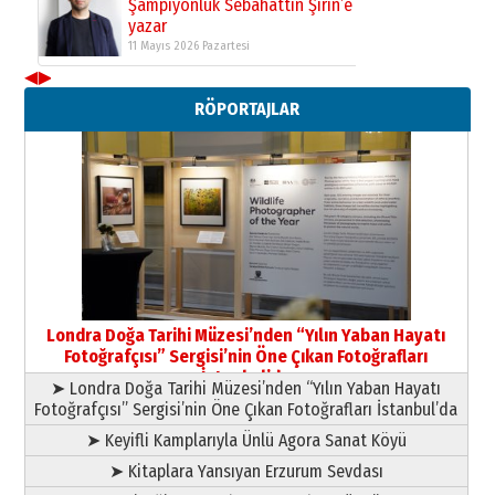
Şampiyonluk Sebahattin Şirin’e
yazar
11 Mayıs 2026 Pazartesi
◀
▶
Neşat YALÇIN
RÖPORTAJLAR
Paranın Aile Kültüründeki Yeri
03 Ağustos 2026 Pazartesi
Yıldırım Gündoğdu
HAVVA’NIN ÜÇ KIZI
09 Temmuz 2026 Perşembe
Yusuf POLAT
Şampiyonluk Sebahattin Şirin’e
Londra Doğa Tarihi Müzesi’nden “Yılın Yaban Hayatı
yazar
Fotoğrafçısı” Sergisi’nin Öne Çıkan Fotoğrafları
11 Mayıs 2026 Pazartesi
İstanbul’da
➤ Londra Doğa Tarihi Müzesi’nden “Yılın Yaban Hayatı
Fotoğrafçısı” Sergisi’nin Öne Çıkan Fotoğrafları İstanbul’da
➤ Keyifli Kamplarıyla Ünlü Agora Sanat Köyü
➤ Kitaplara Yansıyan Erzurum Sevdası