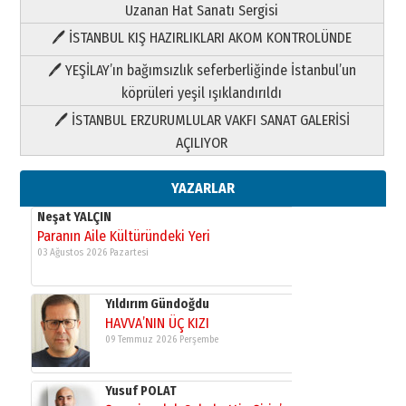
Uzanan Hat Sanatı Sergisi
🖊 İSTANBUL KIŞ HAZIRLIKLARI AKOM KONTROLÜNDE
Yıldırım Gündoğdu
HAVVA’NIN ÜÇ KIZI
🖊 YEŞİLAY’ın bağımsızlık seferberliğinde İstanbul’un
09 Temmuz 2026 Perşembe
köprüleri yeşil ışıklandırıldı
🖊 İSTANBUL ERZURUMLULAR VAKFI SANAT GALERİSİ
Yusuf POLAT
AÇILIYOR
Şampiyonluk Sebahattin Şirin’e
yazar
11 Mayıs 2026 Pazartesi
YAZARLAR
Neşat YALÇIN
Paranın Aile Kültüründeki Yeri
03 Ağustos 2026 Pazartesi
Yıldırım Gündoğdu
HAVVA’NIN ÜÇ KIZI
09 Temmuz 2026 Perşembe
Yusuf POLAT