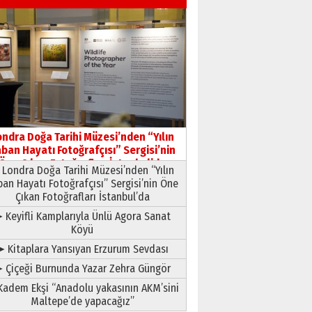
09 Temmuz 2026 Perşembe
Yusuf POLAT
Şampiyonluk Sebahattin
Şirin’e yazar
11 Mayıs 2026 Pazartesi
ondra Doğa Tarihi Müzesi’nden “Yılın
ban Hayatı Fotoğrafçısı” Sergisi’nin
Öne Çıkan Fotoğrafları İstanbul’da
Londra Doğa Tarihi Müzesi’nden “Yılın
ban Hayatı Fotoğrafçısı” Sergisi’nin Öne
Çıkan Fotoğrafları İstanbul’da
 Keyifli Kamplarıyla Ünlü Agora Sanat
Köyü
➤ Kitaplara Yansıyan Erzurum Sevdası
 Çiçeği Burnunda Yazar Zehra Güngör
adem Ekşi “Anadolu yakasının AKM’sini
Maltepe’de yapacağız”