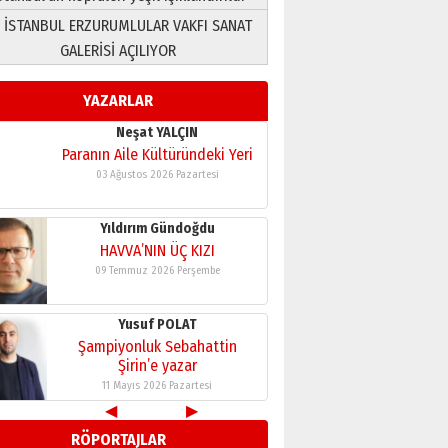
 İSTANBUL ERZURUMLULAR VAKFI SANAT
Neşat YALÇIN
Paranın Aile Kültüründeki Yeri
GALERİSİ AÇILIYOR
03 Ağustos 2026 Pazartesi
YAZARLAR
Yıldırım Gündoğdu
HAVVA’NIN ÜÇ KIZI
09 Temmuz 2026 Perşembe
Yusuf POLAT
Şampiyonluk Sebahattin
Şirin’e yazar
11 Mayıs 2026 Pazartesi
Neşat YALÇIN
Paranın Aile Kültüründeki Yeri
03 Ağustos 2026 Pazartesi
◀
▶
Yıldırım Gündoğdu
HAVVA’NIN ÜÇ KIZI
RÖPORTAJLAR