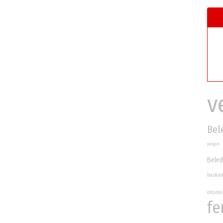
v
Bel
yangın
Beled
baska
otomo
fe