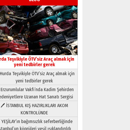
Neşat YALÇIN
rda Teşvikiyle ÖTV’siz Araç almak için
Paranın Aile Kültüründeki Yeri
yeni tedbirler gerek
03 Ağustos 2026 Pazartesi
Hurda Teşvikiyle ÖTV’siz Araç almak için
yeni tedbirler gerek
Yıldırım Gündoğdu
HAVVA’NIN ÜÇ KIZI
 Erzurumlular Vakfı’nda Kadim Şehirden
09 Temmuz 2026 Perşembe
deniyetlere Uzanan Hat Sanatı Sergisi
🖊 İSTANBUL KIŞ HAZIRLIKLARI AKOM
Yusuf POLAT
KONTROLÜNDE
Şampiyonluk Sebahattin
 YEŞİLAY’ın bağımsızlık seferberliğinde
Şirin’e yazar
11 Mayıs 2026 Pazartesi
stanbul’un köprüleri yeşil ışıklandırıldı