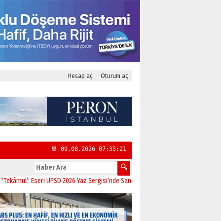
Hesap aç
Oturum aç
📆 09.08.2026 07:35:22
” Eseri UPSD 2026 Yaz Sergisi’nde Sanatseverlerle Buluştu
11:21
CHP Kadıköy 