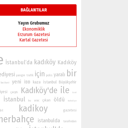
BAĞLANTILAR
Yayın Grubumuz
Ekonomiklik
Erzurum Gazetesi
Kartal Gazetesi
e
kadıköy
İstanbul’da
Kadıköy
bir
için
ediyesi
yaralı
yangin
polis
trafik
yeni
İBB
kaza
İstanbul Büyükşehir
baskani
ile
Kadıköy'de
iyesi
çarptı
özel
İstanbul
öldü
çıkan
n
bu
arac
Belediye
kadikoy
gazetesi
bil
nerbahçe
istanbulda
tarafından