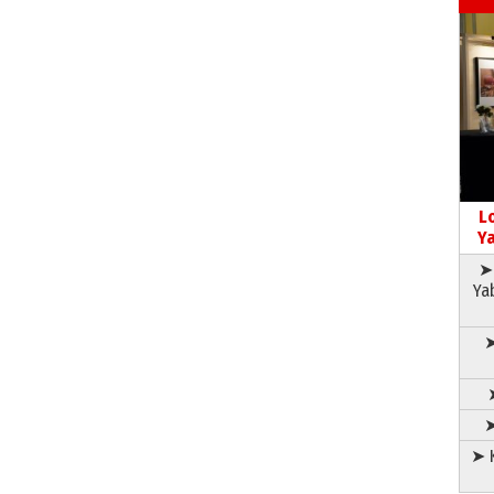
L
Ya
➤ 
Ya
➤
➤
➤ K