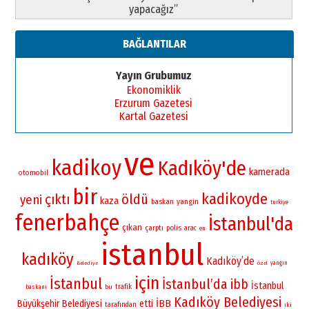
yapacağız”
BAĞLANTILAR
Yayın Grubumuz
Ekonomiklik
Erzurum Gazetesi
Kartal Gazetesi
ve
kadikoy
Kadıköy'de
kamerada
otomobil
bir
kadikoyde
çıktı
öldü
yeni
kaza
yangin
baskan
turkiye
fenerbahçe
İstanbul'da
çıkan
çarptı
polis
arac
en
istanbul
kadıköy
Kadıköy’de
yangın
Belediye
özel
için
İstanbul
İstanbul’da
ibb
İstanbul
bu
trafik
baskani
Kadıköy Belediyesi
İBB
Büyükşehir Belediyesi
etti
tarafından
iki