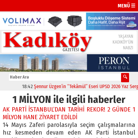
MENÜ ☰
18:42
Şennur Üzgen’in “Tekâmül” Eseri UPSD 2026 Yaz Sergisi
1 MİLYON ile ilgili haberler
AK PARTİ İSTANBUL’DAN TARİHİ REKOR! 2 GÜNDE 1
MİLYON HANE ZİYARET EDİLDİ
14 Mayıs Zaferi parolasıyla seçim çalışmalarına
hız kesmeden devam eden AK Parti İstanbul