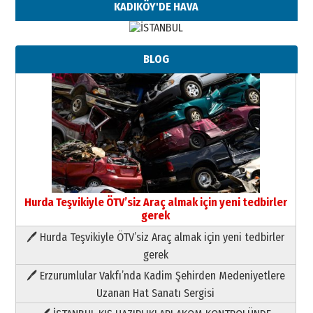
KADIKÖY'DE HAVA
BLOG
Hurda Teşvikiyle ÖTV’siz Araç almak için yeni tedbirler
gerek
🖊 Hurda Teşvikiyle ÖTV’siz Araç almak için yeni tedbirler
Neşat YALÇIN
gerek
Paranın Aile Kültüründeki Yeri
🖊 Erzurumlular Vakfı’nda Kadim Şehirden Medeniyetlere
03 Ağustos 2026 Pazartesi
Uzanan Hat Sanatı Sergisi