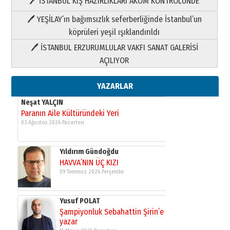
🖊 İSTANBUL KIŞ HAZIRLIKLARI AKOM KONTROLÜNDE
Yıldırım Gündoğdu
HAVVA’NIN ÜÇ KIZI
🖊 YEŞİLAY’ın bağımsızlık seferberliğinde İstanbul’un
09 Temmuz 2026 Perşembe
köprüleri yeşil ışıklandırıldı
🖊 İSTANBUL ERZURUMLULAR VAKFI SANAT GALERİSİ
Yusuf POLAT
AÇILIYOR
Şampiyonluk Sebahattin Şirin’e
yazar
11 Mayıs 2026 Pazartesi
YAZARLAR
Neşat YALÇIN
Paranın Aile Kültüründeki Yeri
03 Ağustos 2026 Pazartesi
Yıldırım Gündoğdu
HAVVA’NIN ÜÇ KIZI
09 Temmuz 2026 Perşembe
Yusuf POLAT
Şampiyonluk Sebahattin Şirin’e
yazar