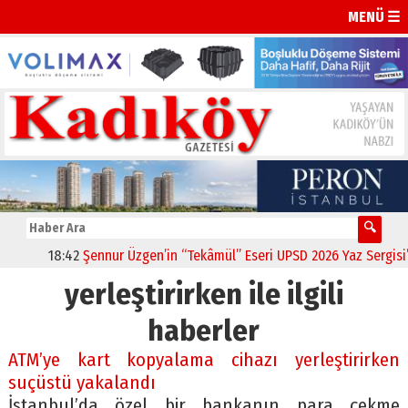
MENÜ ☰
18:42
Şennur Üzgen’in “Tekâmül” Eseri UPSD 2026 Yaz Sergisi’nd
yerleştirirken ile ilgili
haberler
ATM’ye kart kopyalama cihazı yerleştirirken
suçüstü yakalandı
İstanbul’da özel bir bankanın para çekme