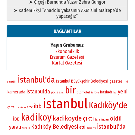
➤ Çiçeği Burnunda Yazar Zehra Güngör
➤ Kadem Ekşi “Anadolu yakasının AKM’sini Maltepe’de
yapacağız”
BAĞLANTILAR
Yayın Grubumuz
Ekonomiklik
Erzurum Gazetesi
Kartal Gazetesi
İstanbul'da
İstanbul Büyükşehir Belediyesi
gazetesi
yangin
iki
bir
istanbulda
yeni
kamerada
başladı
polis
otomobil
bu
turkiye
özel
istanbul
Kadıköy'de
ibb
çarptı
arac
baskani
kadikoy
kadikoyde
çıktı
öldü
İBB
tarafından
Kadıköy Belediyesi
İstanbul’da
yaralı
etti
yangın
Belediye