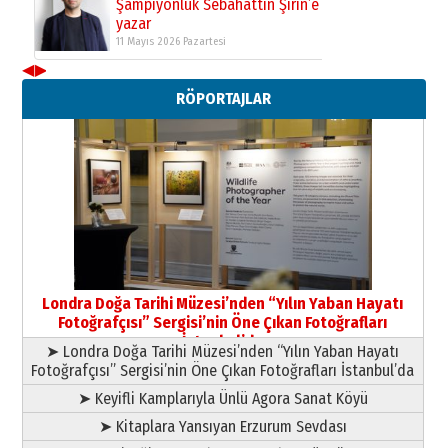
Şampiyonluk Sebahattin Şirin’e
yazar
11 Mayıs 2026 Pazartesi
◀
▶
Neşat YALÇIN
RÖPORTAJLAR
Paranın Aile Kültüründeki Yeri
03 Ağustos 2026 Pazartesi
Yıldırım Gündoğdu
HAVVA’NIN ÜÇ KIZI
09 Temmuz 2026 Perşembe
Yusuf POLAT
Şampiyonluk Sebahattin Şirin’e
Londra Doğa Tarihi Müzesi’nden “Yılın Yaban Hayatı
yazar
Fotoğrafçısı” Sergisi’nin Öne Çıkan Fotoğrafları
11 Mayıs 2026 Pazartesi
İstanbul’da
➤ Londra Doğa Tarihi Müzesi’nden “Yılın Yaban Hayatı
Fotoğrafçısı” Sergisi’nin Öne Çıkan Fotoğrafları İstanbul’da
➤ Keyifli Kamplarıyla Ünlü Agora Sanat Köyü
➤ Kitaplara Yansıyan Erzurum Sevdası