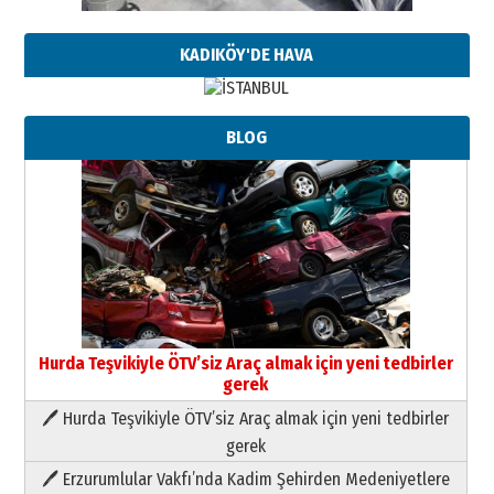
KADIKÖY'DE HAVA
BLOG
Hurda Teşvikiyle ÖTV’siz Araç almak için yeni tedbirler
gerek
🖊 Hurda Teşvikiyle ÖTV’siz Araç almak için yeni tedbirler
Neşat YALÇIN
gerek
Paranın Aile Kültüründeki Yeri
🖊 Erzurumlular Vakfı’nda Kadim Şehirden Medeniyetlere
03 Ağustos 2026 Pazartesi