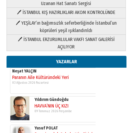
Uzanan Hat Sanatı Sergisi
🖊 İSTANBUL KIŞ HAZIRLIKLARI AKOM KONTROLÜNDE
Yıldırım Gündoğdu
HAVVA’NIN ÜÇ KIZI
🖊 YEŞİLAY’ın bağımsızlık seferberliğinde İstanbul’un
09 Temmuz 2026 Perşembe
köprüleri yeşil ışıklandırıldı
🖊 İSTANBUL ERZURUMLULAR VAKFI SANAT GALERİSİ
Yusuf POLAT
AÇILIYOR
Şampiyonluk Sebahattin Şirin’e
yazar
11 Mayıs 2026 Pazartesi
YAZARLAR
Neşat YALÇIN
Paranın Aile Kültüründeki Yeri
03 Ağustos 2026 Pazartesi
Yıldırım Gündoğdu
HAVVA’NIN ÜÇ KIZI
09 Temmuz 2026 Perşembe
Yusuf POLAT