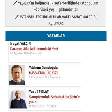
HAVVA’NIN ÜÇ KIZI
🖊 YEŞİLAY’ın bağımsızlık seferberliğinde İstanbul’un
09 Temmuz 2026 Perşembe
köprüleri yeşil ışıklandırıldı
🖊 İSTANBUL ERZURUMLULAR VAKFI SANAT GALERİSİ
Yusuf POLAT
AÇILIYOR
Şampiyonluk Sebahattin Şirin’e
yazar
11 Mayıs 2026 Pazartesi
YAZARLAR
Neşat YALÇIN
Paranın Aile Kültüründeki Yeri
03 Ağustos 2026 Pazartesi
Yıldırım Gündoğdu
HAVVA’NIN ÜÇ KIZI
09 Temmuz 2026 Perşembe
Yusuf POLAT
Şampiyonluk Sebahattin Şirin’e
yazar
11 Mayıs 2026 Pazartesi