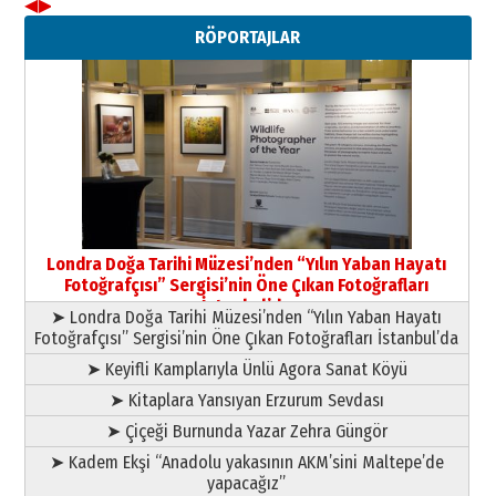
◀
▶
Neşat YALÇIN
RÖPORTAJLAR
Paranın Aile Kültüründeki Yeri
03 Ağustos 2026 Pazartesi
Yıldırım Gündoğdu
HAVVA’NIN ÜÇ KIZI
09 Temmuz 2026 Perşembe
Yusuf POLAT
Şampiyonluk Sebahattin Şirin’e
Londra Doğa Tarihi Müzesi’nden “Yılın Yaban Hayatı
yazar
Fotoğrafçısı” Sergisi’nin Öne Çıkan Fotoğrafları
11 Mayıs 2026 Pazartesi
İstanbul’da
➤ Londra Doğa Tarihi Müzesi’nden “Yılın Yaban Hayatı
Fotoğrafçısı” Sergisi’nin Öne Çıkan Fotoğrafları İstanbul’da
➤ Keyifli Kamplarıyla Ünlü Agora Sanat Köyü
➤ Kitaplara Yansıyan Erzurum Sevdası
➤ Çiçeği Burnunda Yazar Zehra Güngör
➤ Kadem Ekşi “Anadolu yakasının AKM’sini Maltepe’de
yapacağız”