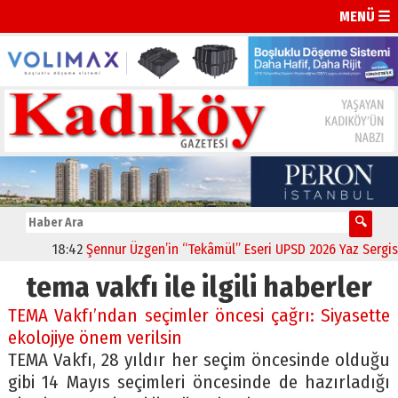
MENÜ ☰
18:42
Şennur Üzgen’in “Tekâmül” Eseri UPSD 2026 Yaz Sergisi’n
tema vakfı ile ilgili haberler
TEMA Vakfı’ndan seçimler öncesi çağrı: Siyasette
ekolojiye önem verilsin
TEMA Vakfı, 28 yıldır her seçim öncesinde olduğu
gibi 14 Mayıs seçimleri öncesinde de hazırladığı