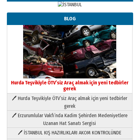
BLOG
Hurda Teşvikiyle ÖTV’siz Araç almak için yeni tedbirler
gerek
🖊 Hurda Teşvikiyle ÖTV’siz Araç almak için yeni tedbirler
Neşat YALÇIN
gerek
Paranın Aile Kültüründeki Yeri
🖊 Erzurumlular Vakfı’nda Kadim Şehirden Medeniyetlere
03 Ağustos 2026 Pazartesi
Uzanan Hat Sanatı Sergisi
🖊 İSTANBUL KIŞ HAZIRLIKLARI AKOM KONTROLÜNDE
Yıldırım Gündoğdu