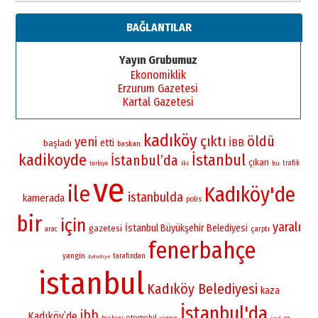
BAĞLANTILAR
Yayın Grubumuz
Ekonomiklik
Erzurum Gazetesi
Kartal Gazetesi
kadıköy
çıktı
öldü
yeni
İBB
etti
başladı
baskan
kadikoyde
İstanbul
İstanbul’da
çıkan
iki
bu
trafik
turkiye
ve
ile
Kadıköy'de
istanbulda
kamerada
polis
bir
için
yaralı
İstanbul Büyükşehir Belediyesi
gazetesi
çarptı
arac
fenerbahçe
yangin
tarafından
Belediye
istanbul
Kadıköy Belediyesi
kaza
İstanbul'da
ibb
Kadıköy’de
otomobil
baskani
yangın
en