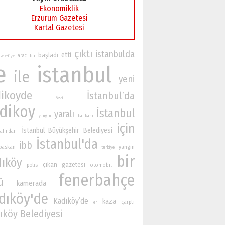
Ekonomiklik
Erzurum Gazetesi
Kartal Gazetesi
çıktı
istanbulda
etti
başladı
arac
bu
Belediye
e
istanbul
ile
yeni
ikoyde
İstanbul’da
özel
dikoy
İstanbul
yaralı
yangın
baskani
için
İstanbul Büyükşehir Belediyesi
rafından
İstanbul'da
ibb
yangin
baskan
turkiye
bir
dıköy
çıkan
gazetesi
polis
otomobil
fenerbahçe
ü
kamerada
dıköy'de
Kadıköy’de
kaza
çarptı
en
ıköy Belediyesi