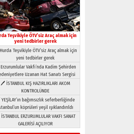
rda Teşvikiyle ÖTV’siz Araç almak için
Neşat YALÇIN
yeni tedbirler gerek
Paranın Aile Kültüründeki Yeri
03 Ağustos 2026 Pazartesi
Hurda Teşvikiyle ÖTV’siz Araç almak için
yeni tedbirler gerek
Yıldırım Gündoğdu
 Erzurumlular Vakfı’nda Kadim Şehirden
HAVVA’NIN ÜÇ KIZI
deniyetlere Uzanan Hat Sanatı Sergisi
09 Temmuz 2026 Perşembe
🖊 İSTANBUL KIŞ HAZIRLIKLARI AKOM
KONTROLÜNDE
Yusuf POLAT
 YEŞİLAY’ın bağımsızlık seferberliğinde
Şampiyonluk Sebahattin
Şirin’e yazar
stanbul’un köprüleri yeşil ışıklandırıldı
11 Mayıs 2026 Pazartesi
 İSTANBUL ERZURUMLULAR VAKFI SANAT
Neşat YALÇIN
GALERİSİ AÇILIYOR
Paranın Aile Kültüründeki Yeri