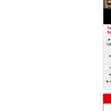
L
Ya
➤ 
Ya
➤
➤
➤ K