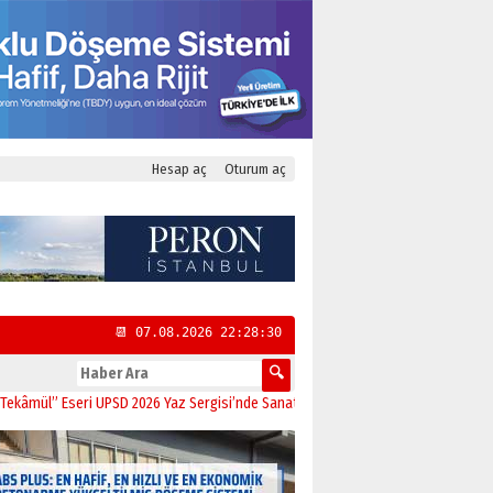
Hesap aç
Oturum aç
📆 07.08.2026 22:28:31
 Eseri UPSD 2026 Yaz Sergisi’nde Sanatseverlerle Buluştu
11:21
CHP Kadıköy İ