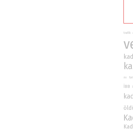
trafik
v
kad
ka
iki
ta
İBB
ka
öld
Ka
Kad