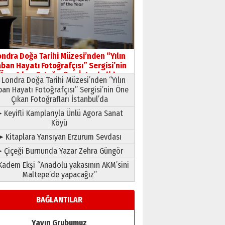
Şampiyonluk Sebahattin
Şirin’e yazar
11 Mayıs 2026 Pazartesi
ondra Doğa Tarihi Müzesi’nden “Yılın
ban Hayatı Fotoğrafçısı” Sergisi’nin
Öne Çıkan Fotoğrafları İstanbul’da
Londra Doğa Tarihi Müzesi’nden “Yılın
ban Hayatı Fotoğrafçısı” Sergisi’nin Öne
Çıkan Fotoğrafları İstanbul’da
 Keyifli Kamplarıyla Ünlü Agora Sanat
Köyü
➤ Kitaplara Yansıyan Erzurum Sevdası
 Çiçeği Burnunda Yazar Zehra Güngör
adem Ekşi “Anadolu yakasının AKM’sini
Maltepe’de yapacağız”
BAĞLANTILAR
Yayın Grubumuz