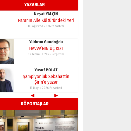
03 Ağustos 2026 Pazartesi
YAZARLAR
Yıldırım Gündoğdu
HAVVA’NIN ÜÇ KIZI
09 Temmuz 2026 Perşembe
Yusuf POLAT
Şampiyonluk Sebahattin
Şirin’e yazar
11 Mayıs 2026 Pazartesi
Neşat YALÇIN
Paranın Aile Kültüründeki Yeri
03 Ağustos 2026 Pazartesi
◀
▶
Yıldırım Gündoğdu
RÖPORTAJLAR
HAVVA’NIN ÜÇ KIZI
09 Temmuz 2026 Perşembe
Yusuf POLAT