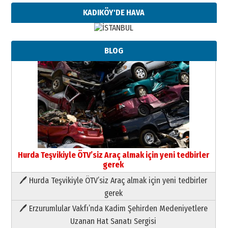
KADIKÖY'DE HAVA
BLOG
Hurda Teşvikiyle ÖTV’siz Araç almak için yeni tedbirler
gerek
🖊 Hurda Teşvikiyle ÖTV’siz Araç almak için yeni tedbirler
Neşat YALÇIN
gerek
Paranın Aile Kültüründeki Yeri
🖊 Erzurumlular Vakfı’nda Kadim Şehirden Medeniyetlere
03 Ağustos 2026 Pazartesi
Uzanan Hat Sanatı Sergisi