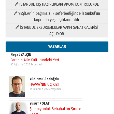
🖊 İSTANBUL KIŞ HAZIRLIKLARI AKOM KONTROLÜNDE
Yıldırım Gündoğdu
HAVVA’NIN ÜÇ KIZI
🖊 YEŞİLAY’ın bağımsızlık seferberliğinde İstanbul’un
09 Temmuz 2026 Perşembe
köprüleri yeşil ışıklandırıldı
🖊 İSTANBUL ERZURUMLULAR VAKFI SANAT GALERİSİ
Yusuf POLAT
AÇILIYOR
Şampiyonluk Sebahattin Şirin’e
yazar
11 Mayıs 2026 Pazartesi
YAZARLAR
Neşat YALÇIN
Paranın Aile Kültüründeki Yeri
03 Ağustos 2026 Pazartesi
Yıldırım Gündoğdu
HAVVA’NIN ÜÇ KIZI
09 Temmuz 2026 Perşembe
Yusuf POLAT
Şampiyonluk Sebahattin Şirin’e
yazar