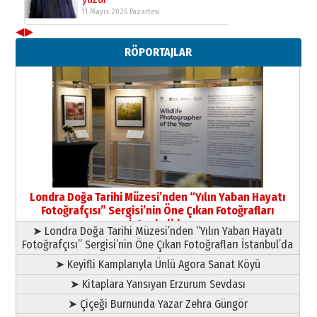
11 Mayıs 2026 Pazartesi
◀
▶
Neşat YALÇIN
RÖPORTAJLAR
Paranın Aile Kültüründeki Yeri
03 Ağustos 2026 Pazartesi
Yıldırım Gündoğdu
HAVVA’NIN ÜÇ KIZI
09 Temmuz 2026 Perşembe
Yusuf POLAT
Şampiyonluk Sebahattin Şirin’e
Londra Doğa Tarihi Müzesi’nden “Yılın Yaban Hayatı
yazar
Fotoğrafçısı” Sergisi’nin Öne Çıkan Fotoğrafları
11 Mayıs 2026 Pazartesi
İstanbul’da
➤ Londra Doğa Tarihi Müzesi’nden “Yılın Yaban Hayatı
Fotoğrafçısı” Sergisi’nin Öne Çıkan Fotoğrafları İstanbul’da
➤ Keyifli Kamplarıyla Ünlü Agora Sanat Köyü
➤ Kitaplara Yansıyan Erzurum Sevdası
➤ Çiçeği Burnunda Yazar Zehra Güngör