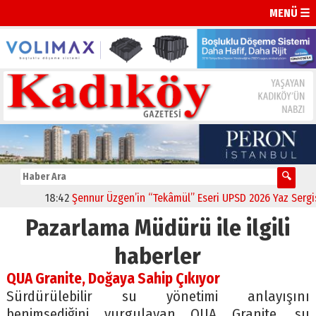
MENÜ ☰
18:42
Şennur Üzgen’in “Tekâmül” Eseri UPSD 2026 Yaz Sergisi’
Pazarlama Müdürü ile ilgili
haberler
QUA Granite, Doğaya Sahip Çıkıyor
Sürdürülebilir su yönetimi anlayışını
benimsediğini vurgulayan QUA Granite, su