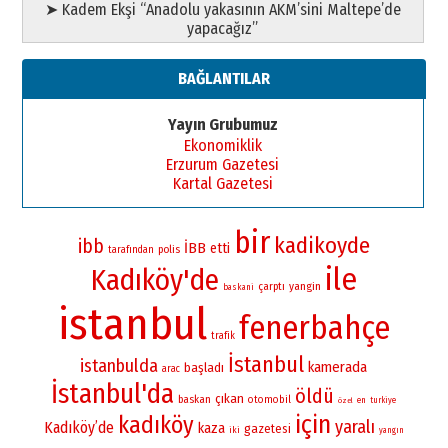
➤ Kadem Ekşi “Anadolu yakasının AKM’sini Maltepe’de
yapacağız”
BAĞLANTILAR
Yayın Grubumuz
Ekonomiklik
Erzurum Gazetesi
Kartal Gazetesi
bir
kadikoyde
ibb
İBB
etti
polis
tarafından
ile
Kadıköy'de
yangin
çarptı
baskani
istanbul
fenerbahçe
trafik
İstanbul
istanbulda
kamerada
başladı
arac
İstanbul'da
öldü
çıkan
baskan
otomobil
en
turkiye
özel
için
kadıköy
yaralı
Kadıköy’de
kaza
gazetesi
iki
yangın