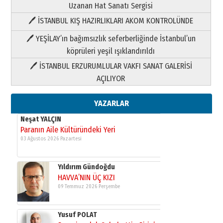
Uzanan Hat Sanatı Sergisi
🖊 İSTANBUL KIŞ HAZIRLIKLARI AKOM KONTROLÜNDE
Yıldırım Gündoğdu
HAVVA’NIN ÜÇ KIZI
🖊 YEŞİLAY’ın bağımsızlık seferberliğinde İstanbul’un
09 Temmuz 2026 Perşembe
köprüleri yeşil ışıklandırıldı
🖊 İSTANBUL ERZURUMLULAR VAKFI SANAT GALERİSİ
Yusuf POLAT
AÇILIYOR
Şampiyonluk Sebahattin Şirin’e
yazar
11 Mayıs 2026 Pazartesi
YAZARLAR
Neşat YALÇIN
Paranın Aile Kültüründeki Yeri
03 Ağustos 2026 Pazartesi
Yıldırım Gündoğdu
HAVVA’NIN ÜÇ KIZI
09 Temmuz 2026 Perşembe
Yusuf POLAT