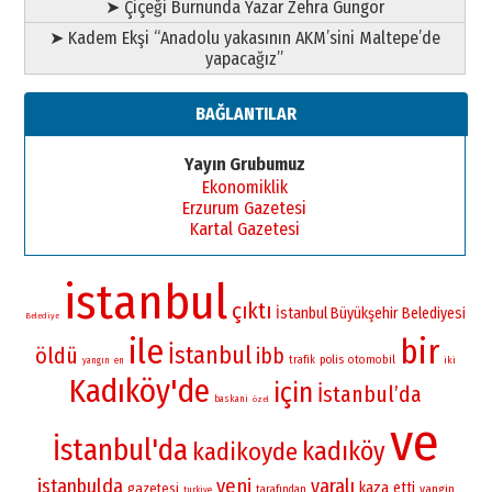
➤ Çiçeği Burnunda Yazar Zehra Güngör
➤ Kadem Ekşi “Anadolu yakasının AKM’sini Maltepe’de
yapacağız”
BAĞLANTILAR
Yayın Grubumuz
Ekonomiklik
Erzurum Gazetesi
Kartal Gazetesi
istanbul
çıktı
İstanbul Büyükşehir Belediyesi
Belediye
ile
bir
İstanbul
öldü
ibb
polis
otomobil
trafik
iki
yangın
en
Kadıköy'de
için
İstanbul’da
baskani
özel
ve
İstanbul'da
kadıköy
kadikoyde
istanbulda
yeni
yaralı
kaza
etti
gazetesi
yangin
tarafından
turkiye