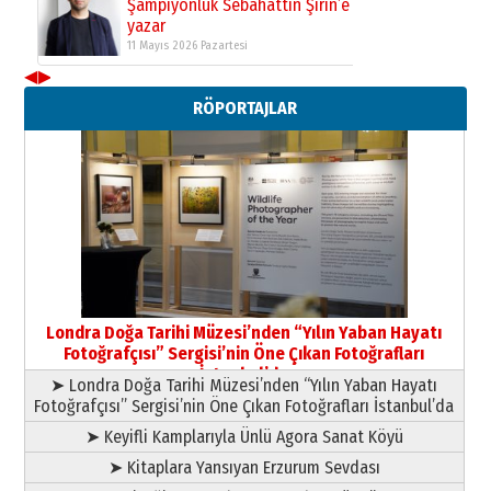
Şampiyonluk Sebahattin Şirin’e
yazar
11 Mayıs 2026 Pazartesi
◀
▶
Neşat YALÇIN
RÖPORTAJLAR
Paranın Aile Kültüründeki Yeri
03 Ağustos 2026 Pazartesi
Yıldırım Gündoğdu
HAVVA’NIN ÜÇ KIZI
09 Temmuz 2026 Perşembe
Yusuf POLAT
Şampiyonluk Sebahattin Şirin’e
Londra Doğa Tarihi Müzesi’nden “Yılın Yaban Hayatı
yazar
Fotoğrafçısı” Sergisi’nin Öne Çıkan Fotoğrafları
11 Mayıs 2026 Pazartesi
İstanbul’da
➤ Londra Doğa Tarihi Müzesi’nden “Yılın Yaban Hayatı
Fotoğrafçısı” Sergisi’nin Öne Çıkan Fotoğrafları İstanbul’da
➤ Keyifli Kamplarıyla Ünlü Agora Sanat Köyü
➤ Kitaplara Yansıyan Erzurum Sevdası