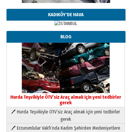
KADIKÖY'DE HAVA
BLOG
Hurda Teşvikiyle ÖTV’siz Araç almak için yeni tedbirler
gerek
🖊 Hurda Teşvikiyle ÖTV’siz Araç almak için yeni tedbirler
Neşat YALÇIN
gerek
Paranın Aile Kültüründeki Yeri
🖊 Erzurumlular Vakfı’nda Kadim Şehirden Medeniyetlere
03 Ağustos 2026 Pazartesi