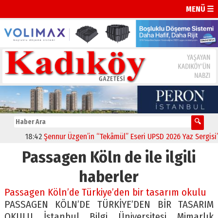
MENÜ ☰
18:42
Şennur Üzgen’in “Tekâmül” Eseri UPSD 2026 Yaz Sergisi’nd
Passagen Köln de ile ilgili
haberler
Passagen Köln’de Türkiye’den bir tasarım okulu
PASSAGEN KÖLN’DE TÜRKİYE’DEN BİR TASARIM
OKULU İstanbul Bilgi Üniversitesi Mimarlık