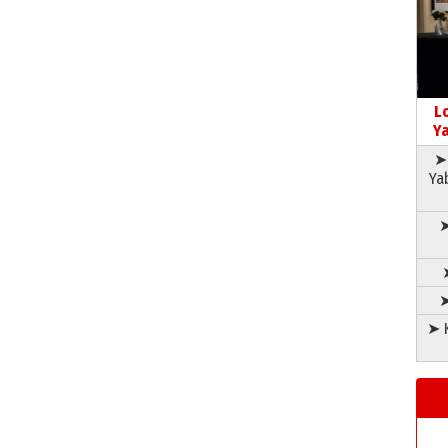
L
Ya
➤ 
Ya
➤
➤
➤ K