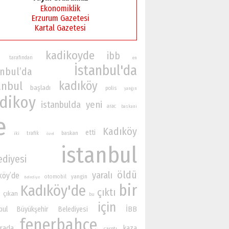
Ekonomiklik
Erzurum Gazetesi
Kartal Gazetesi
kadikoyde
ibb
tarafından
en
İstanbul'da
anbul’da
kadıköy
anbul
başladı
polis
yangın
dikoy
istanbulda
yeni
arac
baskani
e
Kadıköy
etti
baskan
iki
trafik
özel
istanbul
ediyesi
öldü
yaralı
köy’de
yangin
otomobil
Belediye
bir
Kadıköy'de
çıktı
çıkan
bu
için
İBB
nbul Büyükşehir Belediyesi
fenerbahçe
rada
kaza
çarptı