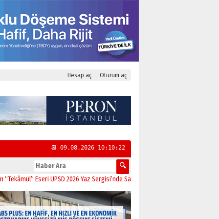
Hesap aç
Oturum aç
📆 09.08.2026 10:10:23
ül” Eseri UPSD 2026 Yaz Sergisi’nde Sanatseverlerle Buluştu
11:21
CHP Kadıkö