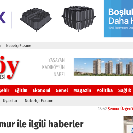
r
Nöbetçi Eczane
şehir
Eğitim
Ekonomi
Genel
Magazin
Politika
Sağlık
Uyarılar
Nöbetçi Eczane
18:42
Şennur Üzgen’in “Tekâm
ur ile ilgili haberler