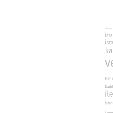
turkiye
İst
İst
ka
v
Bel
Kadı
ile
İsta
kame