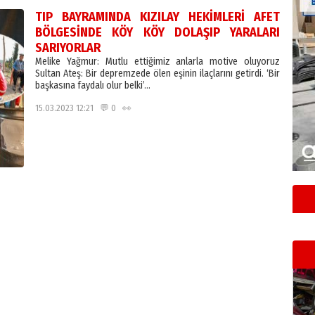
TIP BAYRAMINDA KIZILAY HEKİMLERİ AFET
BÖLGESİNDE
KÖY KÖY DOLAŞIP YARALARI
SARIYORLAR
Melike Yağmur: Mutlu ettiğimiz anlarla motive oluyoruz
Sultan Ateş: Bir depremzede ölen eşinin ilaçlarını getirdi. ‘Bir
başkasına faydalı olur belki’…
15.03.2023 12:21 💬 0 👀