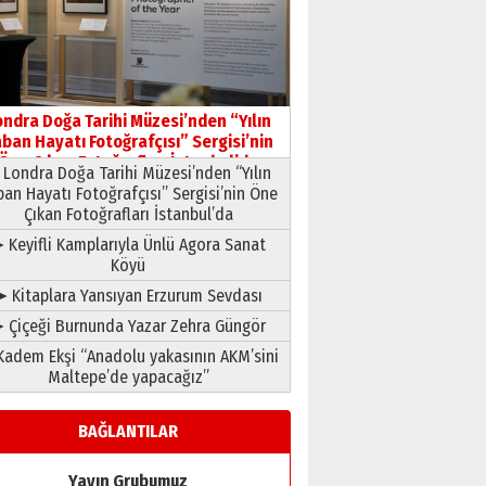
HAVVA’NIN ÜÇ KIZI
09 Temmuz 2026 Perşembe
Yusuf POLAT
Şampiyonluk Sebahattin
ondra Doğa Tarihi Müzesi’nden “Yılın
Şirin’e yazar
ban Hayatı Fotoğrafçısı” Sergisi’nin
11 Mayıs 2026 Pazartesi
Öne Çıkan Fotoğrafları İstanbul’da
Londra Doğa Tarihi Müzesi’nden “Yılın
ban Hayatı Fotoğrafçısı” Sergisi’nin Öne
Çıkan Fotoğrafları İstanbul’da
 Keyifli Kamplarıyla Ünlü Agora Sanat
Köyü
➤ Kitaplara Yansıyan Erzurum Sevdası
 Çiçeği Burnunda Yazar Zehra Güngör
adem Ekşi “Anadolu yakasının AKM’sini
Maltepe’de yapacağız”
BAĞLANTILAR
Yayın Grubumuz