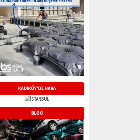
KADIKÖY'DE HAVA
BLOG