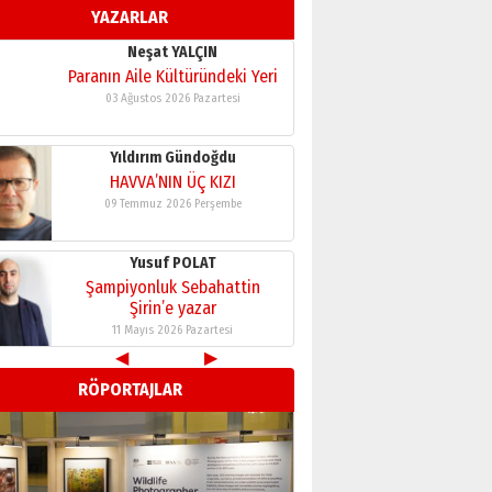
YAZARLAR
11 Mayıs 2026 Pazartesi
Neşat YALÇIN
Paranın Aile Kültüründeki Yeri
03 Ağustos 2026 Pazartesi
Yıldırım Gündoğdu
HAVVA’NIN ÜÇ KIZI
09 Temmuz 2026 Perşembe
Yusuf POLAT
Şampiyonluk Sebahattin
Şirin’e yazar
11 Mayıs 2026 Pazartesi
◀
▶
Neşat YALÇIN
RÖPORTAJLAR
Paranın Aile Kültüründeki Yeri
03 Ağustos 2026 Pazartesi
Yıldırım Gündoğdu