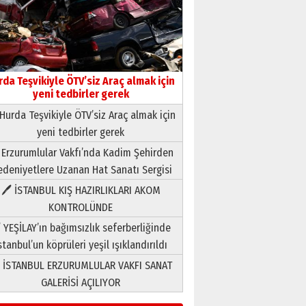
rda Teşvikiyle ÖTV’siz Araç almak için
yeni tedbirler gerek
Hurda Teşvikiyle ÖTV’siz Araç almak için
yeni tedbirler gerek
Neşat YALÇIN
 Erzurumlular Vakfı’nda Kadim Şehirden
Paranın Aile Kültüründeki Yeri
deniyetlere Uzanan Hat Sanatı Sergisi
03 Ağustos 2026 Pazartesi
🖊 İSTANBUL KIŞ HAZIRLIKLARI AKOM
KONTROLÜNDE
Yıldırım Gündoğdu
HAVVA’NIN ÜÇ KIZI
 YEŞİLAY’ın bağımsızlık seferberliğinde
09 Temmuz 2026 Perşembe
stanbul’un köprüleri yeşil ışıklandırıldı
 İSTANBUL ERZURUMLULAR VAKFI SANAT
Yusuf POLAT
GALERİSİ AÇILIYOR
Şampiyonluk Sebahattin
Şirin’e yazar