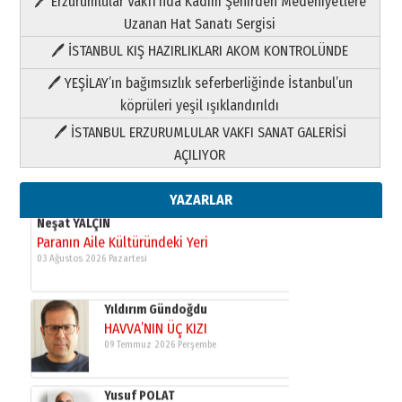
🖊 Erzurumlular Vakfı’nda Kadim Şehirden Medeniyetlere
Paranın Aile Kültüründeki Yeri
Uzanan Hat Sanatı Sergisi
03 Ağustos 2026 Pazartesi
🖊 İSTANBUL KIŞ HAZIRLIKLARI AKOM KONTROLÜNDE
Yıldırım Gündoğdu
🖊 YEŞİLAY’ın bağımsızlık seferberliğinde İstanbul’un
HAVVA’NIN ÜÇ KIZI
köprüleri yeşil ışıklandırıldı
09 Temmuz 2026 Perşembe
🖊 İSTANBUL ERZURUMLULAR VAKFI SANAT GALERİSİ
AÇILIYOR
Yusuf POLAT
Şampiyonluk Sebahattin Şirin’e
yazar
YAZARLAR
11 Mayıs 2026 Pazartesi
Neşat YALÇIN
Paranın Aile Kültüründeki Yeri
03 Ağustos 2026 Pazartesi
Yıldırım Gündoğdu
HAVVA’NIN ÜÇ KIZI
09 Temmuz 2026 Perşembe