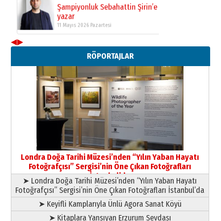
Yusuf POLAT
Şampiyonluk Sebahattin Şirin’e
yazar
11 Mayıs 2026 Pazartesi
◀
▶
RÖPORTAJLAR
Londra Doğa Tarihi Müzesi’nden “Yılın Yaban Hayatı
Fotoğrafçısı” Sergisi’nin Öne Çıkan Fotoğrafları
İstanbul’da
➤ Londra Doğa Tarihi Müzesi’nden “Yılın Yaban Hayatı
Fotoğrafçısı” Sergisi’nin Öne Çıkan Fotoğrafları İstanbul’da
➤ Keyifli Kamplarıyla Ünlü Agora Sanat Köyü
➤ Kitaplara Yansıyan Erzurum Sevdası