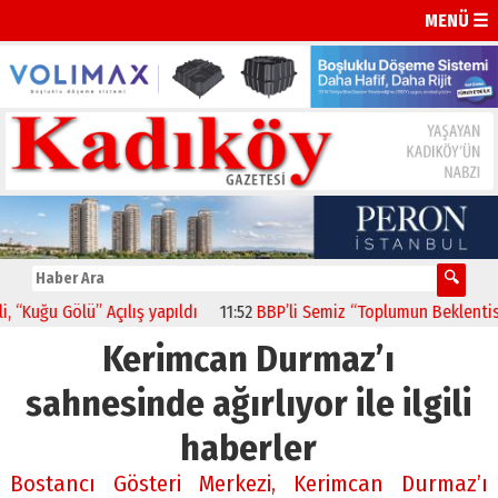
MENÜ ☰
Kuğu Gölü” Açılış yapıldı
11:52
BBP’li Semiz “Toplumun Beklentisi E
Kerimcan Durmaz’ı
sahnesinde ağırlıyor ile ilgili
haberler
Bostancı Gösteri Merkezi, Kerimcan Durmaz’ı