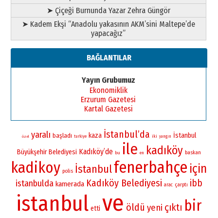
➤ Çiçeği Burnunda Yazar Zehra Güngör
➤ Kadem Ekşi “Anadolu yakasının AKM’sini Maltepe’de
yapacağız”
BAĞLANTILAR
Yayın Grubumuz
Ekonomiklik
Erzurum Gazetesi
Kartal Gazetesi
İstanbul’da
yaralı
kaza
İstanbul
başladı
iki
turkiye
yangın
özel
ile
kadıköy
Kadıköy’de
Büyükşehir Belediyesi
baskan
bu
en
fenerbahçe
kadikoy
için
İstanbul
polis
Kadıköy Belediyesi
ibb
istanbulda
kamerada
çarptı
arac
ve
istanbul
bir
öldü
çıktı
yeni
etti