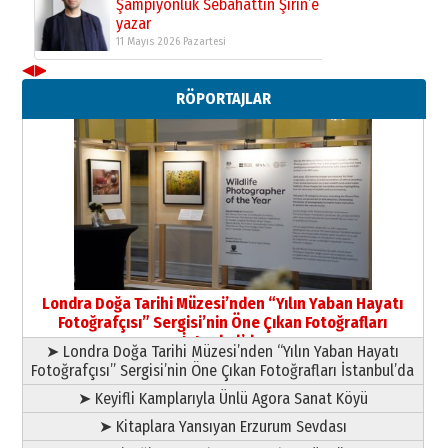
Şampiyonluk Sebahattin Şirin’e
yazar
11 Mayıs 2026 Pazartesi
◀
▶
Neşat YALÇIN
RÖPORTAJLAR
Paranın Aile Kültüründeki Yeri
03 Ağustos 2026 Pazartesi
Yıldırım Gündoğdu
HAVVA’NIN ÜÇ KIZI
09 Temmuz 2026 Perşembe
Yusuf POLAT
Şampiyonluk Sebahattin Şirin’e
Londra Doğa Tarihi Müzesi’nden “Yılın Yaban Hayatı
yazar
Fotoğrafçısı” Sergisi’nin Öne Çıkan Fotoğrafları
11 Mayıs 2026 Pazartesi
İstanbul’da
➤ Londra Doğa Tarihi Müzesi’nden “Yılın Yaban Hayatı
Fotoğrafçısı” Sergisi’nin Öne Çıkan Fotoğrafları İstanbul’da
➤ Keyifli Kamplarıyla Ünlü Agora Sanat Köyü
➤ Kitaplara Yansıyan Erzurum Sevdası