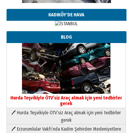
KADIKÖY'DE HAVA
BLOG
Hurda Teşvikiyle ÖTV’siz Araç almak için yeni tedbirler
gerek
🖊 Hurda Teşvikiyle ÖTV’siz Araç almak için yeni tedbirler
Neşat YALÇIN
gerek
Paranın Aile Kültüründeki Yeri
🖊 Erzurumlular Vakfı’nda Kadim Şehirden Medeniyetlere
03 Ağustos 2026 Pazartesi