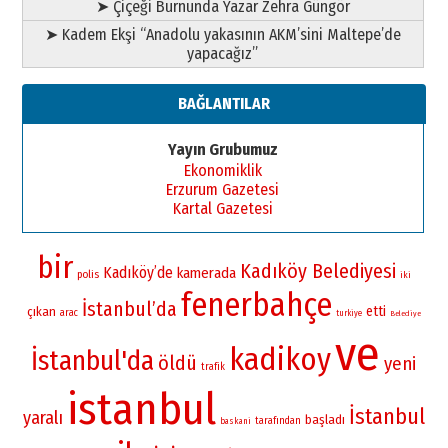
➤ Çiçeği Burnunda Yazar Zehra Güngör
➤ Kadem Ekşi “Anadolu yakasının AKM’sini Maltepe’de
yapacağız”
BAĞLANTILAR
Yayın Grubumuz
Ekonomiklik
Erzurum Gazetesi
Kartal Gazetesi
bir
Kadıköy Belediyesi
Kadıköy’de
kamerada
polis
iki
fenerbahçe
İstanbul’da
etti
çıkan
arac
turkiye
Belediye
ve
kadikoy
İstanbul'da
öldü
yeni
trafik
istanbul
İstanbul
yaralı
başladı
tarafından
baskani