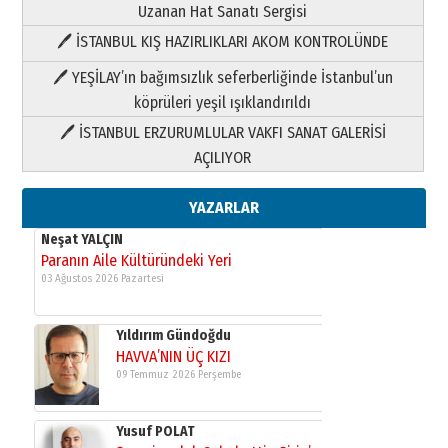
Uzanan Hat Sanatı Sergisi
🖊 İSTANBUL KIŞ HAZIRLIKLARI AKOM KONTROLÜNDE
Yıldırım Gündoğdu
HAVVA’NIN ÜÇ KIZI
🖊 YEŞİLAY’ın bağımsızlık seferberliğinde İstanbul’un
09 Temmuz 2026 Perşembe
köprüleri yeşil ışıklandırıldı
🖊 İSTANBUL ERZURUMLULAR VAKFI SANAT GALERİSİ
Yusuf POLAT
AÇILIYOR
Şampiyonluk Sebahattin Şirin’e
yazar
11 Mayıs 2026 Pazartesi
YAZARLAR
Neşat YALÇIN
Paranın Aile Kültüründeki Yeri
03 Ağustos 2026 Pazartesi
Yıldırım Gündoğdu
HAVVA’NIN ÜÇ KIZI
09 Temmuz 2026 Perşembe
Yusuf POLAT