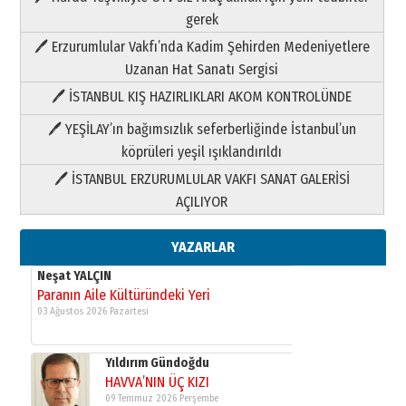
Neşat YALÇIN
gerek
Paranın Aile Kültüründeki Yeri
🖊 Erzurumlular Vakfı’nda Kadim Şehirden Medeniyetlere
03 Ağustos 2026 Pazartesi
Uzanan Hat Sanatı Sergisi
🖊 İSTANBUL KIŞ HAZIRLIKLARI AKOM KONTROLÜNDE
Yıldırım Gündoğdu
HAVVA’NIN ÜÇ KIZI
🖊 YEŞİLAY’ın bağımsızlık seferberliğinde İstanbul’un
09 Temmuz 2026 Perşembe
köprüleri yeşil ışıklandırıldı
🖊 İSTANBUL ERZURUMLULAR VAKFI SANAT GALERİSİ
Yusuf POLAT
AÇILIYOR
Şampiyonluk Sebahattin Şirin’e
yazar
11 Mayıs 2026 Pazartesi
YAZARLAR
Neşat YALÇIN
Paranın Aile Kültüründeki Yeri
03 Ağustos 2026 Pazartesi
Yıldırım Gündoğdu
HAVVA’NIN ÜÇ KIZI
09 Temmuz 2026 Perşembe