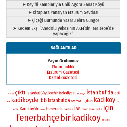
➤ Keyifli Kamplarıyla Ünlü Agora Sanat Köyü
➤ Kitaplara Yansıyan Erzurum Sevdası
➤ Çiçeği Burnunda Yazar Zehra Güngör
➤ Kadem Ekşi “Anadolu yakasının AKM’sini Maltepe’de
yapacağız”
BAĞLANTILAR
Yayın Grubumuz
Ekonomiklik
Erzurum Gazetesi
Kartal Gazetesi
çıktı
İstanbul’da
İstanbul Büyükşehir Belediyesi
etti
turkiye
Belediye
kadıköy
kadikoyde
ibb
istanbulda
çıkan
otomobil
bu
en
için
Kadıköy’de
kamerada
İBB
baskan
polis
arac
tarafından
özel
fenerbahçe
bir
kadikoy
baskani