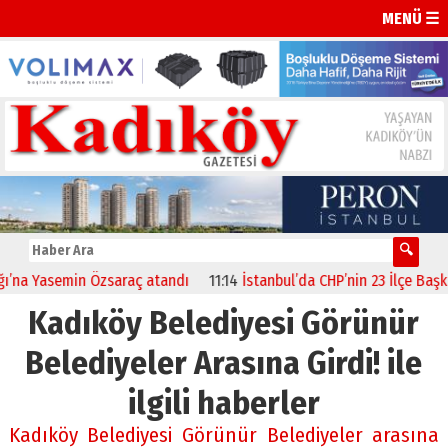
MENÜ ☰
na Yasemin Özsaraç atandı
11:14
İstanbul’da CHP’nin 23 İlçe Başkanı
Kadıköy Belediyesi Görünür
Belediyeler Arasına Girdi! ile
ilgili haberler
Kadıköy Belediyesi Görünür Belediyeler arasına