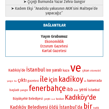
➤ Çiçeği Burnunda Yazar Zehra Güngör
➤ Kadem Ekşi “Anadolu yakasının AKM’sini Maltepe’de
yapacağız”
BAĞLANTILAR
Yayın Grubumuz
Ekonomiklik
Erzurum Gazetesi
Kartal Gazetesi
ve
İstanbul
yaralı
Kadıköy’de
İBB
kaza
çıkan
otomobil
ile
kadikoy
için
çıktı
kamerada
gazetesi
bu
yangın
en
fenerbahçe
ibb
yeni
İstanbul
başladı
yangin
arac
Kadıköy'de
Büyükşehir Belediyesi
çarptı
baskan
özel
bir
Kadıköy Belediyesi
öldü
İstanbul’da
trafik