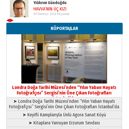
Şampiyonluk Sebahattin Şirin’e
yazar
11 Mayıs 2026 Pazartesi
◀
▶
RÖPORTAJLAR
Londra Doğa Tarihi Müzesi’nden “Yılın Yaban Hayatı
Fotoğrafçısı” Sergisi’nin Öne Çıkan Fotoğrafları
İstanbul’da
➤ Londra Doğa Tarihi Müzesi’nden “Yılın Yaban Hayatı
Fotoğrafçısı” Sergisi’nin Öne Çıkan Fotoğrafları İstanbul’da
➤ Keyifli Kamplarıyla Ünlü Agora Sanat Köyü
➤ Kitaplara Yansıyan Erzurum Sevdası