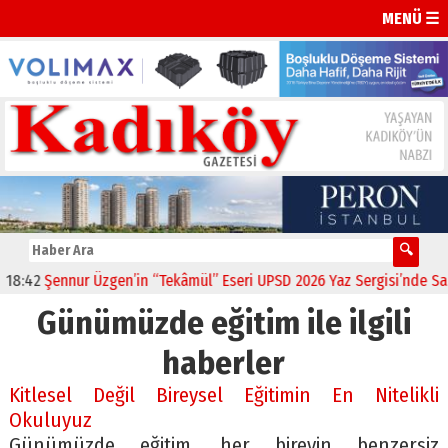
MENÜ ☰
:42
Şennur Üzgen’in “Tekâmül” Eseri UPSD 2026 Yaz Sergisi’nde Sanat
Günümüzde eğitim ile ilgili
haberler
Kitlesel Değil Bireysel Eğitimin En Nitelikli
Okuluyuz
Günümüzde eğitim, her bireyin benzersiz