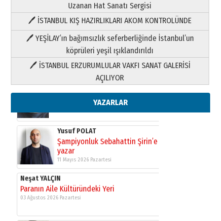
Uzanan Hat Sanatı Sergisi
🖊 İSTANBUL KIŞ HAZIRLIKLARI AKOM KONTROLÜNDE
Yıldırım Gündoğdu
HAVVA’NIN ÜÇ KIZI
🖊 YEŞİLAY’ın bağımsızlık seferberliğinde İstanbul’un
09 Temmuz 2026 Perşembe
köprüleri yeşil ışıklandırıldı
🖊 İSTANBUL ERZURUMLULAR VAKFI SANAT GALERİSİ
Yusuf POLAT
AÇILIYOR
Şampiyonluk Sebahattin Şirin’e
yazar
11 Mayıs 2026 Pazartesi
YAZARLAR
Neşat YALÇIN
Paranın Aile Kültüründeki Yeri
03 Ağustos 2026 Pazartesi
Yıldırım Gündoğdu
HAVVA’NIN ÜÇ KIZI
09 Temmuz 2026 Perşembe
Yusuf POLAT