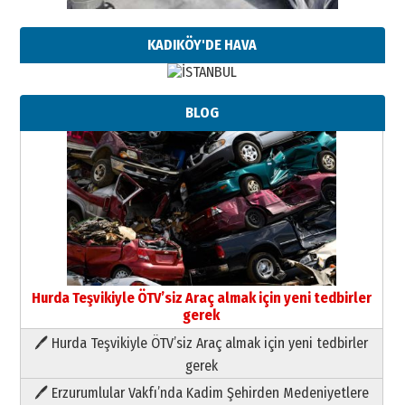
KADIKÖY'DE HAVA
Neşat YALÇIN
BLOG
Paranın Aile Kültüründeki Yeri
03 Ağustos 2026 Pazartesi
Yıldırım Gündoğdu
HAVVA’NIN ÜÇ KIZI
09 Temmuz 2026 Perşembe
Yusuf POLAT
Şampiyonluk Sebahattin Şirin’e
Hurda Teşvikiyle ÖTV’siz Araç almak için yeni tedbirler
yazar
gerek
11 Mayıs 2026 Pazartesi
🖊 Hurda Teşvikiyle ÖTV’siz Araç almak için yeni tedbirler
Neşat YALÇIN
gerek
Paranın Aile Kültüründeki Yeri
🖊 Erzurumlular Vakfı’nda Kadim Şehirden Medeniyetlere
03 Ağustos 2026 Pazartesi