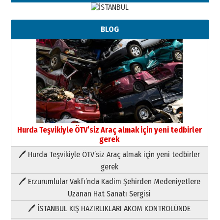
BLOG
Hurda Teşvikiyle ÖTV’siz Araç almak için yeni tedbirler
gerek
🖊 Hurda Teşvikiyle ÖTV’siz Araç almak için yeni tedbirler
Neşat YALÇIN
gerek
Paranın Aile Kültüründeki Yeri
🖊 Erzurumlular Vakfı’nda Kadim Şehirden Medeniyetlere
03 Ağustos 2026 Pazartesi
Uzanan Hat Sanatı Sergisi
🖊 İSTANBUL KIŞ HAZIRLIKLARI AKOM KONTROLÜNDE
Yıldırım Gündoğdu