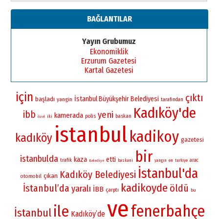
BAĞLANTILAR
Yayın Grubumuz
Ekonomiklik
Erzurum Gazetesi
Kartal Gazetesi
için
çıktı
İstanbul Büyükşehir Belediyesi
başladı
yangin
tarafından
Kadıköy'de
ibb
yeni
kamerada
polis
baskan
iki
özel
istanbul
kadikoy
kadıköy
gazetesi
bir
istanbulda
kaza
etti
trafik
arac
baskani
yangın
en
turkiye
Belediye
İstanbul'da
Kadıköy Belediyesi
çıkan
otomobil
kadikoyde
İstanbul’da
öldü
yaralı
İBB
çarptı
bu
ve
fenerbahçe
ile
İstanbul
Kadıköy’de