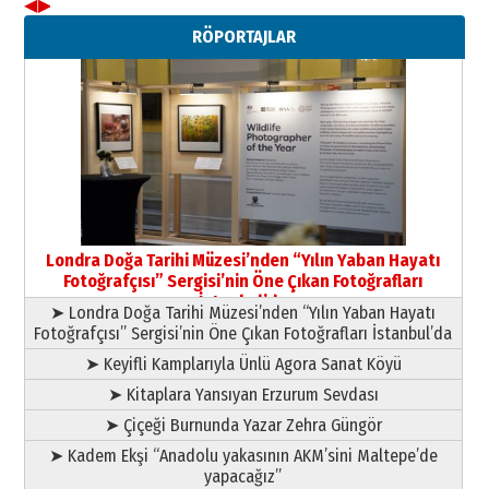
◀
▶
Neşat YALÇIN
RÖPORTAJLAR
Paranın Aile Kültüründeki Yeri
03 Ağustos 2026 Pazartesi
Yıldırım Gündoğdu
HAVVA’NIN ÜÇ KIZI
09 Temmuz 2026 Perşembe
Yusuf POLAT
Şampiyonluk Sebahattin Şirin’e
Londra Doğa Tarihi Müzesi’nden “Yılın Yaban Hayatı
yazar
Fotoğrafçısı” Sergisi’nin Öne Çıkan Fotoğrafları
11 Mayıs 2026 Pazartesi
İstanbul’da
➤ Londra Doğa Tarihi Müzesi’nden “Yılın Yaban Hayatı
Fotoğrafçısı” Sergisi’nin Öne Çıkan Fotoğrafları İstanbul’da
➤ Keyifli Kamplarıyla Ünlü Agora Sanat Köyü
➤ Kitaplara Yansıyan Erzurum Sevdası
➤ Çiçeği Burnunda Yazar Zehra Güngör
➤ Kadem Ekşi “Anadolu yakasının AKM’sini Maltepe’de
yapacağız”