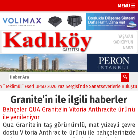
MENÜ ☰
Tekâmül” Eseri UPSD 2026 Yaz Sergisi’nde Sanatseverlerle Buluştu
Granite’in ile ilgili haberler
Bahçeler QUA Granite’in Vitoria Anthracite ürünü
ile yenileniyor
Qua Granite’in taş görünümlü, mat yüzeyli çevre
dostu Vitoria Anthracite ürünü ile bahçelerinizde