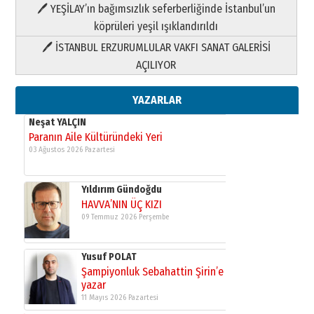
HAVVA’NIN ÜÇ KIZI
🖊 YEŞİLAY’ın bağımsızlık seferberliğinde İstanbul’un
09 Temmuz 2026 Perşembe
köprüleri yeşil ışıklandırıldı
🖊 İSTANBUL ERZURUMLULAR VAKFI SANAT GALERİSİ
Yusuf POLAT
AÇILIYOR
Şampiyonluk Sebahattin Şirin’e
yazar
11 Mayıs 2026 Pazartesi
YAZARLAR
Neşat YALÇIN
Paranın Aile Kültüründeki Yeri
03 Ağustos 2026 Pazartesi
Yıldırım Gündoğdu
HAVVA’NIN ÜÇ KIZI
09 Temmuz 2026 Perşembe
Yusuf POLAT
Şampiyonluk Sebahattin Şirin’e
yazar
11 Mayıs 2026 Pazartesi