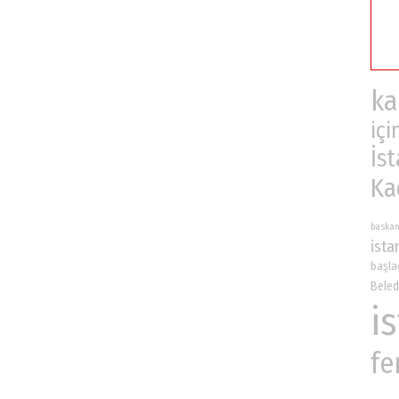
ka
içi
İs
Ka
baska
ista
başla
Beled
i
fe