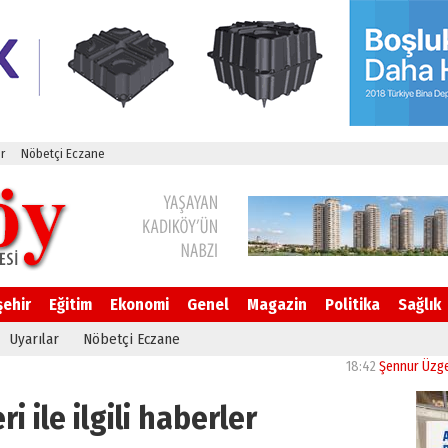
r
Nöbetçi Eczane
şehir
Eğitim
Ekonomi
Genel
Magazin
Politika
Sağlık
Uyarılar
Nöbetçi Eczane
18:42
Şennur Üzgen’in “Te
i ile ilgili haberler