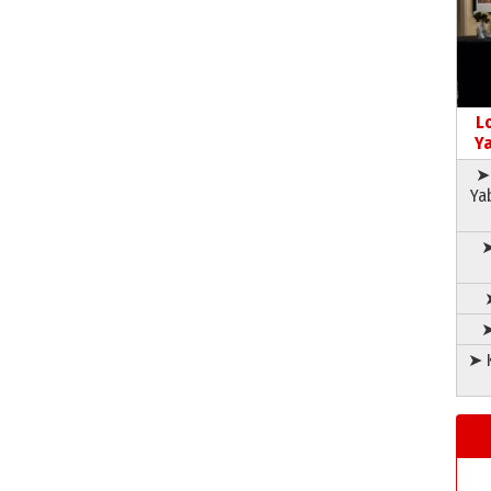
L
Ya
➤ 
Ya
➤
➤
➤ K