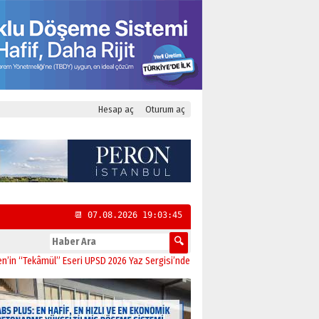
Hesap aç
Oturum aç
📆 07.08.2026 19:03:46
kâmül” Eseri UPSD 2026 Yaz Sergisi’nde Sanatseverlerle Buluştu
11:21
CHP Kadı