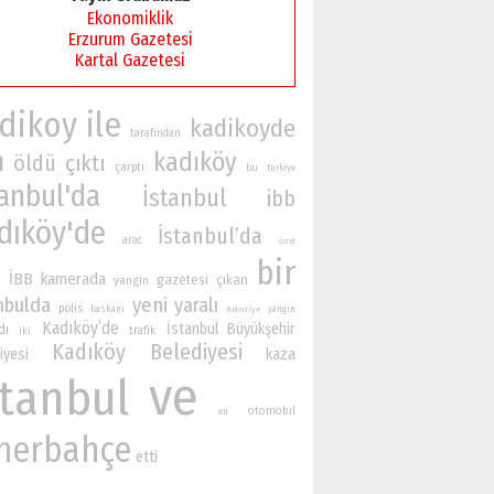
Ekonomiklik
Erzurum Gazetesi
Kartal Gazetesi
dikoy
ile
kadikoyde
tarafından
n
kadıköy
öldü
çıktı
çarptı
bu
turkiye
tanbul'da
İstanbul
ibb
dıköy'de
İstanbul’da
arac
özel
bir
İBB
kamerada
gazetesi
çıkan
yangin
n
nbulda
yeni
yaralı
polis
baskani
yangın
Belediye
Kadıköy’de
İstanbul Büyükşehir
dı
iki
trafik
Kadıköy Belediyesi
iyesi
kaza
ve
stanbul
otomobil
en
nerbahçe
etti