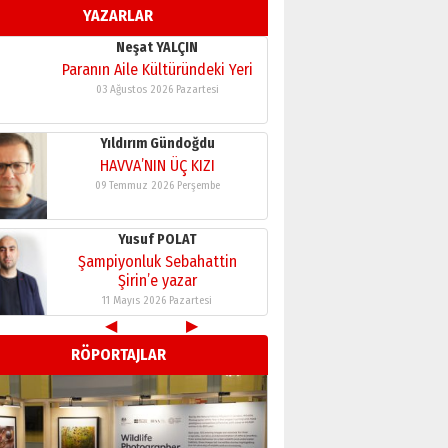
YAZARLAR
11 Mayıs 2026 Pazartesi
Neşat YALÇIN
Paranın Aile Kültüründeki Yeri
03 Ağustos 2026 Pazartesi
Yıldırım Gündoğdu
HAVVA’NIN ÜÇ KIZI
09 Temmuz 2026 Perşembe
Yusuf POLAT
Şampiyonluk Sebahattin
Şirin’e yazar
11 Mayıs 2026 Pazartesi
◀
▶
Neşat YALÇIN
RÖPORTAJLAR
Paranın Aile Kültüründeki Yeri
03 Ağustos 2026 Pazartesi
Yıldırım Gündoğdu