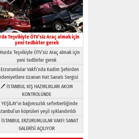
rda Teşvikiyle ÖTV’siz Araç almak için
yeni tedbirler gerek
Hurda Teşvikiyle ÖTV’siz Araç almak için
yeni tedbirler gerek
Neşat YALÇIN
 Erzurumlular Vakfı’nda Kadim Şehirden
Paranın Aile Kültüründeki Yeri
deniyetlere Uzanan Hat Sanatı Sergisi
03 Ağustos 2026 Pazartesi
🖊 İSTANBUL KIŞ HAZIRLIKLARI AKOM
KONTROLÜNDE
Yıldırım Gündoğdu
HAVVA’NIN ÜÇ KIZI
 YEŞİLAY’ın bağımsızlık seferberliğinde
09 Temmuz 2026 Perşembe
stanbul’un köprüleri yeşil ışıklandırıldı
 İSTANBUL ERZURUMLULAR VAKFI SANAT
Yusuf POLAT
GALERİSİ AÇILIYOR
Şampiyonluk Sebahattin
Şirin’e yazar