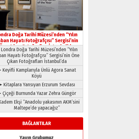
HAVVA’NIN ÜÇ KIZI
09 Temmuz 2026 Perşembe
Yusuf POLAT
Şampiyonluk Sebahattin
ondra Doğa Tarihi Müzesi’nden “Yılın
Şirin’e yazar
ban Hayatı Fotoğrafçısı” Sergisi’nin
11 Mayıs 2026 Pazartesi
Öne Çıkan Fotoğrafları İstanbul’da
Londra Doğa Tarihi Müzesi’nden “Yılın
ban Hayatı Fotoğrafçısı” Sergisi’nin Öne
Çıkan Fotoğrafları İstanbul’da
 Keyifli Kamplarıyla Ünlü Agora Sanat
Köyü
➤ Kitaplara Yansıyan Erzurum Sevdası
 Çiçeği Burnunda Yazar Zehra Güngör
adem Ekşi “Anadolu yakasının AKM’sini
Maltepe’de yapacağız”
BAĞLANTILAR
Yayın Grubumuz