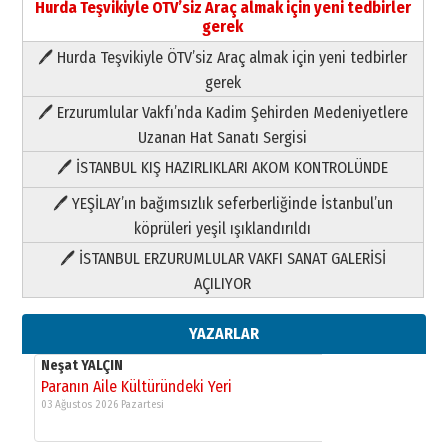
Hurda Teşvikiyle ÖTV’siz Araç almak için yeni tedbirler
gerek
🖊 Hurda Teşvikiyle ÖTV’siz Araç almak için yeni tedbirler
Neşat YALÇIN
gerek
Paranın Aile Kültüründeki Yeri
🖊 Erzurumlular Vakfı’nda Kadim Şehirden Medeniyetlere
03 Ağustos 2026 Pazartesi
Uzanan Hat Sanatı Sergisi
🖊 İSTANBUL KIŞ HAZIRLIKLARI AKOM KONTROLÜNDE
Yıldırım Gündoğdu
HAVVA’NIN ÜÇ KIZI
🖊 YEŞİLAY’ın bağımsızlık seferberliğinde İstanbul’un
09 Temmuz 2026 Perşembe
köprüleri yeşil ışıklandırıldı
🖊 İSTANBUL ERZURUMLULAR VAKFI SANAT GALERİSİ
Yusuf POLAT
AÇILIYOR
Şampiyonluk Sebahattin Şirin’e
yazar
11 Mayıs 2026 Pazartesi
YAZARLAR
Neşat YALÇIN
Paranın Aile Kültüründeki Yeri
03 Ağustos 2026 Pazartesi