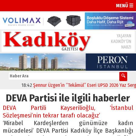
MENÜ ☰
18:42
Şennur Üzgen’in “Tekâmül” Eseri UPSD 2026 Yaz Sergisi
DEVA Partisi ile ilgili haberler
DEVA Partili Kayserilioğlu, ‘İstanbul
Sözleşmesi’nin tekrar tarafı olacağız’
‘Mirabel Kardeşlerden günümüze kadın
mücadelesi’ DEVA Partisi Kadıköy İlçe Başkanlığı