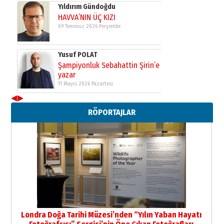
Yıldırım Gündoğdu
HAVVA’NIN ÜÇ KIZI
09 Temmuz 2026 Perşembe
Yusuf POLAT
Şampiyonluk Sebahattin Şirin’e
yazar
11 Mayıs 2026 Pazartesi
◀
▶
Neşat YALÇIN
RÖPORTAJLAR
Paranın Aile Kültüründeki Yeri
03 Ağustos 2026 Pazartesi
Yıldırım Gündoğdu
HAVVA’NIN ÜÇ KIZI
09 Temmuz 2026 Perşembe
Yusuf POLAT
Şampiyonluk Sebahattin Şirin’e
Londra Doğa Tarihi Müzesi’nden “Yılın Yaban Hayatı
yazar