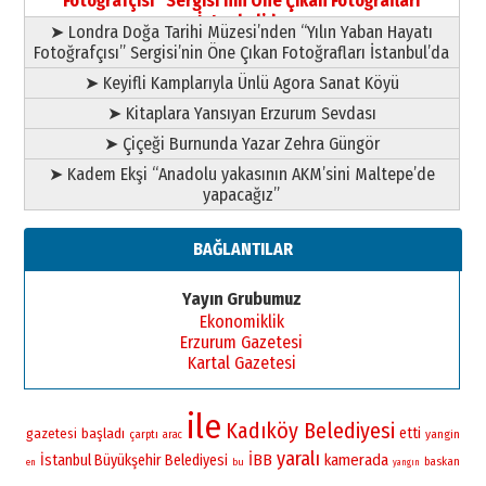
Fotoğrafçısı” Sergisi’nin Öne Çıkan Fotoğrafları
11 Mayıs 2026 Pazartesi
İstanbul’da
➤ Londra Doğa Tarihi Müzesi’nden “Yılın Yaban Hayatı
Fotoğrafçısı” Sergisi’nin Öne Çıkan Fotoğrafları İstanbul’da
➤ Keyifli Kamplarıyla Ünlü Agora Sanat Köyü
➤ Kitaplara Yansıyan Erzurum Sevdası
➤ Çiçeği Burnunda Yazar Zehra Güngör
➤ Kadem Ekşi “Anadolu yakasının AKM’sini Maltepe’de
yapacağız”
BAĞLANTILAR
Yayın Grubumuz
Ekonomiklik
Erzurum Gazetesi
Kartal Gazetesi
ile
Kadıköy Belediyesi
etti
gazetesi
başladı
yangin
çarptı
arac
yaralı
İBB
kamerada
İstanbul Büyükşehir Belediyesi
baskan
bu
en
yangın