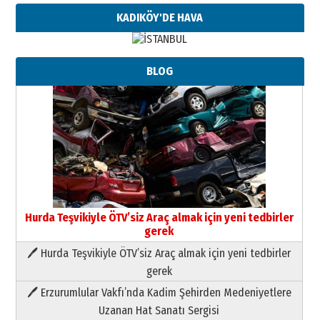
KADIKÖY'DE HAVA
BLOG
Hurda Teşvikiyle ÖTV’siz Araç almak için yeni tedbirler
gerek
🖊 Hurda Teşvikiyle ÖTV’siz Araç almak için yeni tedbirler
Neşat YALÇIN
gerek
Paranın Aile Kültüründeki Yeri
🖊 Erzurumlular Vakfı’nda Kadim Şehirden Medeniyetlere
03 Ağustos 2026 Pazartesi
Uzanan Hat Sanatı Sergisi