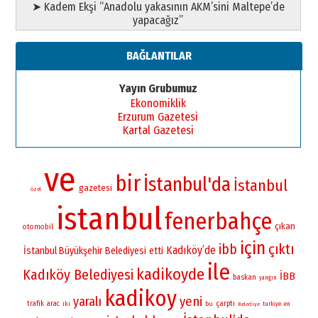
➤ Kadem Ekşi “Anadolu yakasının AKM’sini Maltepe’de
yapacağız”
BAĞLANTILAR
Yayın Grubumuz
Ekonomiklik
Erzurum Gazetesi
Kartal Gazetesi
ve
bir
İstanbul'da
İstanbul
gazetesi
özel
istanbul
fenerbahçe
çıkan
otomobil
için
çıktı
ibb
Kadıköy’de
İstanbul Büyükşehir Belediyesi
etti
ile
kadikoyde
Kadıköy Belediyesi
İBB
baskan
yangın
kadikoy
yaralı
yeni
çarptı
trafik
arac
iki
bu
turkiye
en
Belediye