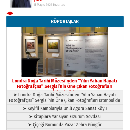
11 Mayıs 2026 Pazartesi
◀
▶
Neşat YALÇIN
RÖPORTAJLAR
Paranın Aile Kültüründeki Yeri
03 Ağustos 2026 Pazartesi
Yıldırım Gündoğdu
HAVVA’NIN ÜÇ KIZI
09 Temmuz 2026 Perşembe
Yusuf POLAT
Şampiyonluk Sebahattin Şirin’e
Londra Doğa Tarihi Müzesi’nden “Yılın Yaban Hayatı
yazar
Fotoğrafçısı” Sergisi’nin Öne Çıkan Fotoğrafları
11 Mayıs 2026 Pazartesi
İstanbul’da
➤ Londra Doğa Tarihi Müzesi’nden “Yılın Yaban Hayatı
Fotoğrafçısı” Sergisi’nin Öne Çıkan Fotoğrafları İstanbul’da
➤ Keyifli Kamplarıyla Ünlü Agora Sanat Köyü
➤ Kitaplara Yansıyan Erzurum Sevdası
➤ Çiçeği Burnunda Yazar Zehra Güngör