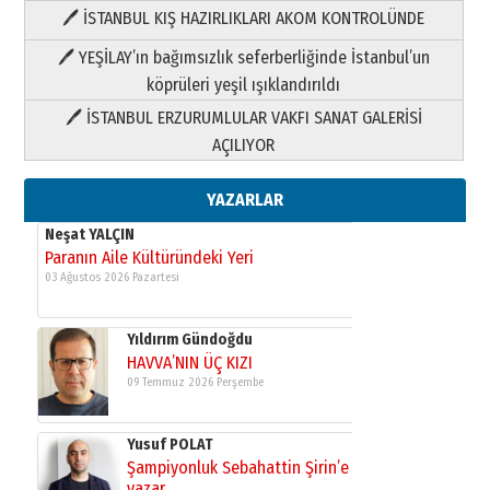
🖊 İSTANBUL KIŞ HAZIRLIKLARI AKOM KONTROLÜNDE
Yıldırım Gündoğdu
HAVVA’NIN ÜÇ KIZI
🖊 YEŞİLAY’ın bağımsızlık seferberliğinde İstanbul’un
09 Temmuz 2026 Perşembe
köprüleri yeşil ışıklandırıldı
🖊 İSTANBUL ERZURUMLULAR VAKFI SANAT GALERİSİ
Yusuf POLAT
AÇILIYOR
Şampiyonluk Sebahattin Şirin’e
yazar
11 Mayıs 2026 Pazartesi
YAZARLAR
Neşat YALÇIN
Paranın Aile Kültüründeki Yeri
03 Ağustos 2026 Pazartesi
Yıldırım Gündoğdu
HAVVA’NIN ÜÇ KIZI
09 Temmuz 2026 Perşembe
Yusuf POLAT
Şampiyonluk Sebahattin Şirin’e
yazar