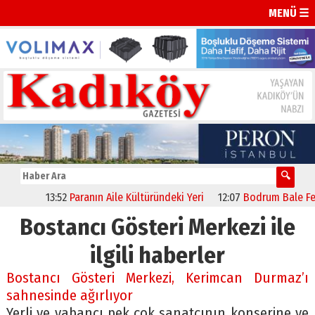
MENÜ ☰
13:52
Paranın Aile Kültüründeki Yeri
12:07
Bodrum Bale Festiva
Bostancı Gösteri Merkezi ile
ilgili haberler
Bostancı Gösteri Merkezi, Kerimcan Durmaz’ı
sahnesinde ağırlıyor
Yerli ve yabancı pek çok sanatçının konserine ve