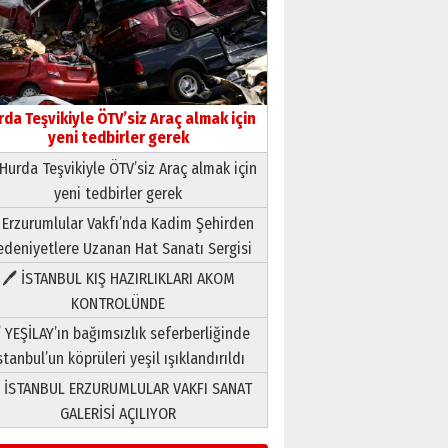
rda Teşvikiyle ÖTV’siz Araç almak için
yeni tedbirler gerek
Hurda Teşvikiyle ÖTV’siz Araç almak için
yeni tedbirler gerek
Neşat YALÇIN
 Erzurumlular Vakfı’nda Kadim Şehirden
Paranın Aile Kültüründeki Yeri
deniyetlere Uzanan Hat Sanatı Sergisi
03 Ağustos 2026 Pazartesi
🖊 İSTANBUL KIŞ HAZIRLIKLARI AKOM
KONTROLÜNDE
Yıldırım Gündoğdu
HAVVA’NIN ÜÇ KIZI
 YEŞİLAY’ın bağımsızlık seferberliğinde
09 Temmuz 2026 Perşembe
stanbul’un köprüleri yeşil ışıklandırıldı
 İSTANBUL ERZURUMLULAR VAKFI SANAT
Yusuf POLAT
GALERİSİ AÇILIYOR
Şampiyonluk Sebahattin
Şirin’e yazar