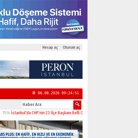
Hesap aç
Oturum aç
📆 06.08.2026 09:24:52
stanbul’da CHP’nin 23 İlçe Başkanı Belli Oldu
13:52
Paranın Aile Kültüründeki Yer