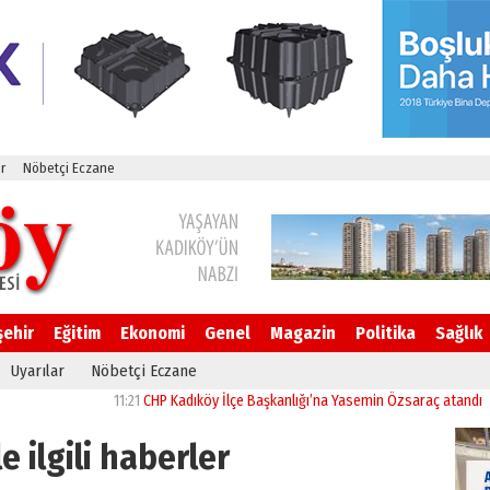
r
Nöbetçi Eczane
şehir
Eğitim
Ekonomi
Genel
Magazin
Politika
Sağlık
Uyarılar
Nöbetçi Eczane
11:21
CHP Kadıköy İlçe Başkanlığı’na Yasemin Özsaraç atandı
11:14
İ
le ilgili haberler