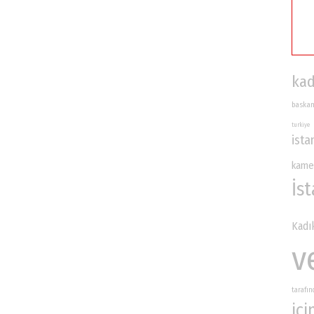
kad
baska
turkiye
ista
kame
İs
Kadı
v
tarafı
içi