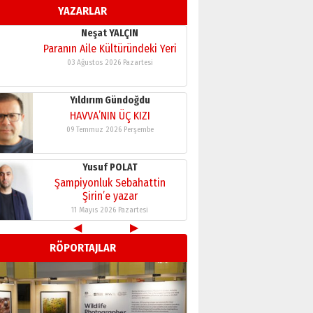
YAZARLAR
11 Mayıs 2026 Pazartesi
Neşat YALÇIN
Paranın Aile Kültüründeki Yeri
03 Ağustos 2026 Pazartesi
Yıldırım Gündoğdu
HAVVA’NIN ÜÇ KIZI
09 Temmuz 2026 Perşembe
Yusuf POLAT
Şampiyonluk Sebahattin
Şirin’e yazar
11 Mayıs 2026 Pazartesi
◀
▶
Neşat YALÇIN
RÖPORTAJLAR
Paranın Aile Kültüründeki Yeri
03 Ağustos 2026 Pazartesi
Yıldırım Gündoğdu