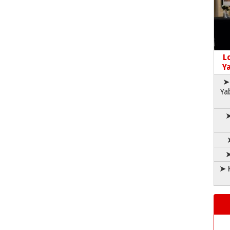
L
Ya
➤ 
Ya
➤
➤
➤ K