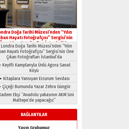
HAVVA’NIN ÜÇ KIZI
09 Temmuz 2026 Perşembe
Yusuf POLAT
Şampiyonluk Sebahattin
ondra Doğa Tarihi Müzesi’nden “Yılın
Şirin’e yazar
ban Hayatı Fotoğrafçısı” Sergisi’nin
11 Mayıs 2026 Pazartesi
Öne Çıkan Fotoğrafları İstanbul’da
Londra Doğa Tarihi Müzesi’nden “Yılın
ban Hayatı Fotoğrafçısı” Sergisi’nin Öne
Çıkan Fotoğrafları İstanbul’da
 Keyifli Kamplarıyla Ünlü Agora Sanat
Köyü
➤ Kitaplara Yansıyan Erzurum Sevdası
 Çiçeği Burnunda Yazar Zehra Güngör
adem Ekşi “Anadolu yakasının AKM’sini
Maltepe’de yapacağız”
BAĞLANTILAR
Yayın Grubumuz