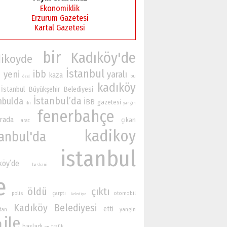
Ekonomiklik
Erzurum Gazetesi
Kartal Gazetesi
bir
Kadıköy'de
ikoyde
İstanbul
ibb
yeni
yaralı
kaza
n
bu
özel
kadıköy
İstanbul Büyükşehir Belediyesi
İstanbul’da
nbulda
İBB
gazetesi
iki
yangın
fenerbahçe
rada
çıkan
arac
kadikoy
tanbul'da
istanbul
köy’de
baskani
e
öldü
çıktı
polis
çarptı
otomobil
Belediye
Kadıköy Belediyesi
etti
yangin
ndan
ile
n
başladı