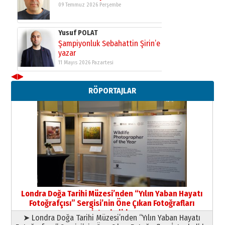
Yıldırım Gündoğdu
HAVVA’NIN ÜÇ KIZI
09 Temmuz 2026 Perşembe
Yusuf POLAT
Şampiyonluk Sebahattin Şirin’e
◀
▶
yazar
11 Mayıs 2026 Pazartesi
RÖPORTAJLAR
Londra Doğa Tarihi Müzesi’nden “Yılın Yaban Hayatı
Fotoğrafçısı” Sergisi’nin Öne Çıkan Fotoğrafları
İstanbul’da
➤ Londra Doğa Tarihi Müzesi’nden “Yılın Yaban Hayatı