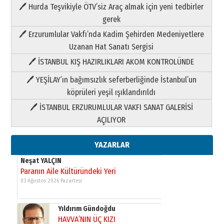
Şampiyonluk Sebahattin Şirin’e
🖊 Hurda Teşvikiyle ÖTV’siz Araç almak için yeni tedbirler
yazar
gerek
11 Mayıs 2026 Pazartesi
🖊 Erzurumlular Vakfı’nda Kadim Şehirden Medeniyetlere
Neşat YALÇIN
Uzanan Hat Sanatı Sergisi
Paranın Aile Kültüründeki Yeri
🖊 İSTANBUL KIŞ HAZIRLIKLARI AKOM KONTROLÜNDE
03 Ağustos 2026 Pazartesi
🖊 YEŞİLAY’ın bağımsızlık seferberliğinde İstanbul’un
Yıldırım Gündoğdu
köprüleri yeşil ışıklandırıldı
HAVVA’NIN ÜÇ KIZI
🖊 İSTANBUL ERZURUMLULAR VAKFI SANAT GALERİSİ
09 Temmuz 2026 Perşembe
AÇILIYOR
Yusuf POLAT
YAZARLAR
Şampiyonluk Sebahattin Şirin’e
yazar
11 Mayıs 2026 Pazartesi
Neşat YALÇIN
Paranın Aile Kültüründeki Yeri
03 Ağustos 2026 Pazartesi