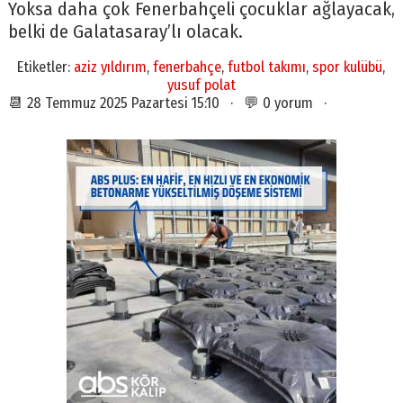
Yoksa daha çok Fenerbahçeli çocuklar ağlayacak,
belki de Galatasaray’lı olacak.
Etiketler:
aziz yıldırım
,
fenerbahçe
,
futbol takımı
,
spor kulübü
,
yusuf polat
📆 28 Temmuz 2025 Pazartesi 15:10 · 💬 0 yorum ·