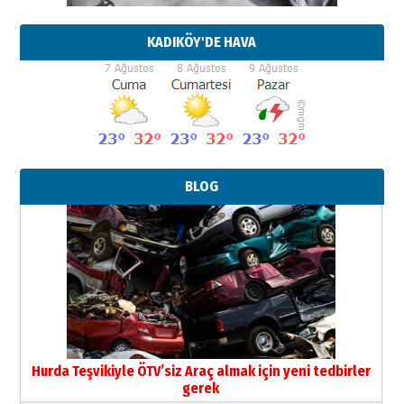
KADIKÖY'DE HAVA
BLOG
Neşat YALÇIN
Paranın Aile Kültüründeki Yeri
03 Ağustos 2026 Pazartesi
Yıldırım Gündoğdu
HAVVA’NIN ÜÇ KIZI
09 Temmuz 2026 Perşembe
Hurda Teşvikiyle ÖTV’siz Araç almak için yeni tedbirler
gerek
Yusuf POLAT