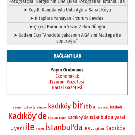
Fotoğrafçısı” Sergisi’nin Öne Çıkan Fotoğrafları İstanbul’da
➤ Keyifli Kamplarıyla Ünlü Agora Sanat Köyü
➤ Kitaplara Yansıyan Erzurum Sevdası
➤ Çiçeği Burnunda Yazar Zehra Güngör
➤ Kadem Ekşi “Anadolu yakasının AKM’sini Maltepe’de
yapacağız”
BAĞLANTILAR
Yayın Grubumuz
Ekonomiklik
Erzurum Gazetesi
Kartal Gazetesi
bir
kadıköy
ibb
başladı
yangin
tarafından
iki
arac
turkiye
özel
Kadıköy'de
istanbulda
yaralı
Kadıköy’de
baskan
trafik
ile
İstanbul'da
Kadıköy
yeni
İBB
çıkan
çarptı
bu
en