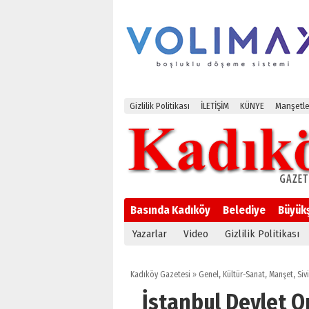
Gizlilik Politikası
İLETİŞİM
KÜNYE
Manşetle
Basında Kadıköy
Belediye
Büyük
Yazarlar
Video
Gizlilik Politikası
Kadıköy Gazetesi
»
Genel
,
Kültür-Sanat
,
Manşet
,
Siv
İstanbul Devlet 