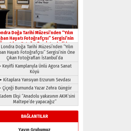
HAVVA’NIN ÜÇ KIZI
09 Temmuz 2026 Perşembe
Yusuf POLAT
Şampiyonluk Sebahattin
ondra Doğa Tarihi Müzesi’nden “Yılın
Şirin’e yazar
ban Hayatı Fotoğrafçısı” Sergisi’nin
11 Mayıs 2026 Pazartesi
Öne Çıkan Fotoğrafları İstanbul’da
Londra Doğa Tarihi Müzesi’nden “Yılın
ban Hayatı Fotoğrafçısı” Sergisi’nin Öne
Çıkan Fotoğrafları İstanbul’da
 Keyifli Kamplarıyla Ünlü Agora Sanat
Köyü
➤ Kitaplara Yansıyan Erzurum Sevdası
 Çiçeği Burnunda Yazar Zehra Güngör
adem Ekşi “Anadolu yakasının AKM’sini
Maltepe’de yapacağız”
BAĞLANTILAR
Yayın Grubumuz