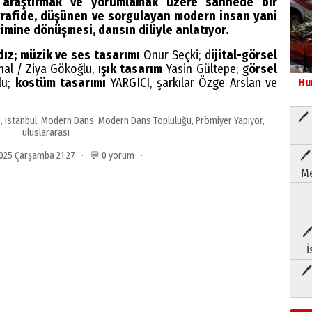
ni araştırmak ve yorumlamak üzere sahnede bir
grafide, düşünen ve sorgulayan modern insan yani
imine dönüşmesi, dansın diliyle anlatıyor.
dız; müzik ve ses tasarımı
Onur Seçki; d
ijital-görsel
al / Ziya Gökoğlu, ı
şık tasarım
Yasin Gültepe; g
örsel
lu;
kostüm tasarımı
YARGICI, şarkılar Özge Arslan ve
Hu
🖊 
e
,
istanbul
,
Modern Dans
,
Modern Dans Topluluğu
,
Prömiyer Yapıyor
,
uluslararası
🖊
2025 Çarşamba 21:27 · 💬 0 yorum ·
Me
🖊
İ
🖊