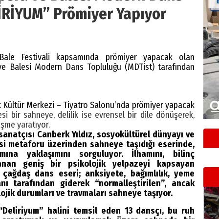
İRİYUM” Prömiyer Yapıyor
 Bale Festivali kapsamında prömiyer yapacak olan
 ve Balesi Modern Dans Topluluğu (MDTist) tarafından
 Kültür Merkezi – Tiyatro Salonu’nda prömiyer yapacak
si bir sahneye, delilik ise evrensel bir dile dönüşerek,
şme yaratıyor.
anatçısı Canberk Yıldız, sosyokültürel dünyayı ve
esi metaforu üzerinden sahneye taşıdığı eserinde,
mına yaklaşımını sorguluyor. İlhamını, bilinç
zanan geniş bir psikolojik yelpazeyi kapsayan
 çağdaş dans eseri; anksiyete, bağımlılık, yeme
nı tarafından giderek “normalleştirilen”, ancak
ojik durumları ve travmaları sahneye taşıyor.
r “Deliriyum” halini temsil eden 13 dansçı, bu ruh