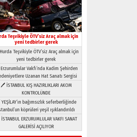
rda Teşvikiyle ÖTV’siz Araç almak için
yeni tedbirler gerek
Hurda Teşvikiyle ÖTV’siz Araç almak için
yeni tedbirler gerek
Neşat YALÇIN
 Erzurumlular Vakfı’nda Kadim Şehirden
Paranın Aile Kültüründeki Yeri
deniyetlere Uzanan Hat Sanatı Sergisi
03 Ağustos 2026 Pazartesi
🖊 İSTANBUL KIŞ HAZIRLIKLARI AKOM
KONTROLÜNDE
Yıldırım Gündoğdu
HAVVA’NIN ÜÇ KIZI
 YEŞİLAY’ın bağımsızlık seferberliğinde
09 Temmuz 2026 Perşembe
stanbul’un köprüleri yeşil ışıklandırıldı
 İSTANBUL ERZURUMLULAR VAKFI SANAT
Yusuf POLAT
GALERİSİ AÇILIYOR
Şampiyonluk Sebahattin
Şirin’e yazar