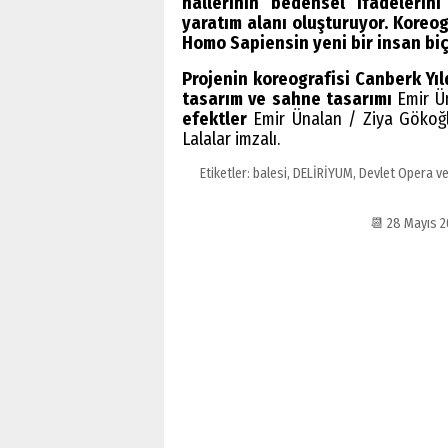
hallerinin bedensel ifadeleri
yaratım alanı oluşturuyor. Koreo
Homo Sapiensin yeni bir insan biç
Projenin koreografisi Canberk Yıl
tasarım ve sahne tasarımı
Emir Ün
efektler
Emir Ünalan / Ziya Gökoğ
Lalalar imzalı.
Etiketler:
balesi
,
DELİRİYUM
,
Devlet Opera v
📆 28 Mayıs 