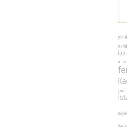
yeni
Kadı
ibb
ba
en
fe
Ka
çarptı
İs
Büyük
başla