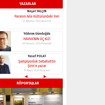
YAZARLAR
11 Mayıs 2026 Pazartesi
Neşat YALÇIN
Paranın Aile Kültüründeki Yeri
03 Ağustos 2026 Pazartesi
Yıldırım Gündoğdu
HAVVA’NIN ÜÇ KIZI
09 Temmuz 2026 Perşembe
Yusuf POLAT
Şampiyonluk Sebahattin
Şirin’e yazar
11 Mayıs 2026 Pazartesi
◀
▶
Neşat YALÇIN
RÖPORTAJLAR
Paranın Aile Kültüründeki Yeri
03 Ağustos 2026 Pazartesi
Yıldırım Gündoğdu