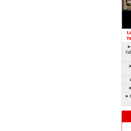
L
Ya
➤ 
Ya
➤
➤
➤ K