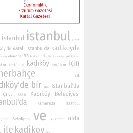
Ekonomiklik
Erzurum Gazetesi
Kartal Gazetesi
istanbul
İstanbul
yangın
kadikoyde
yaralı
istanbulda
köy’de
İBB
etti
yangin
otomobil
polis
bu
turkiye
baskani
Belediye
için
kadıköy
çıkan
skan
iki
tarafından
nerbahçe
trafik
bir
dıköy'de
İstanbul’da
arac
çıktı
Kadıköy Belediyesi
kaza
tanbul'da
kamerada
İstanbul
ve
öldü
şehir Belediyesi
gazetesi
ile
kadikoy
dı
özel