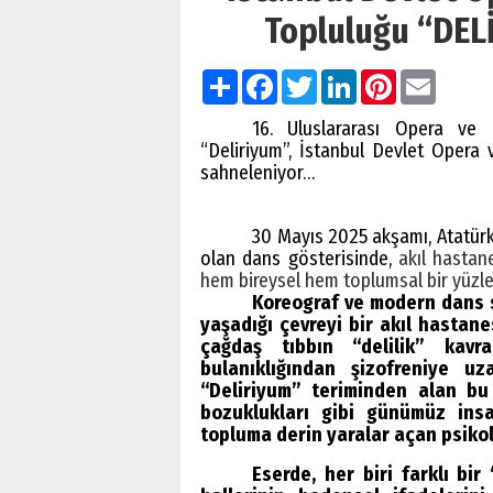
Topluluğu “DEL
Paylaş
Facebook
Twitter
LinkedIn
Pinterest
Email
16. Uluslararası Opera ve
“Deliriyum”, İstanbul Devlet Opera
sahneleniyor…
30 Mayıs 2025 akşamı, Atatürk
olan dans gösterisinde,
akıl hastane
hem bireysel hem toplumsal bir yüzle
Koreograf ve modern dans s
yaşadığı çevreyi bir akıl hastan
çağdaş tıbbın “delilik” kavra
bulanıklığından şizofreniye u
“Deliriyum” teriminden alan bu
bozuklukları gibi günümüz insa
topluma derin yaralar açan psikol
Eserde, her biri farklı bi