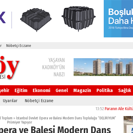
r
Nöbetçi Eczane
şehir
Eğitim
Ekonomi
Genel
Magazin
Politika
Sağlık
Uyarılar
Nöbetçi Eczane
13:52
Paranın Aile Kültüründe
il Toplum
»
İstanbul Devlet Opera ve Balesi Modern Dans Topluluğu “DELİRİYUM”
Prömiyer Yapıyor
Opera ve Balesi Modern Dans