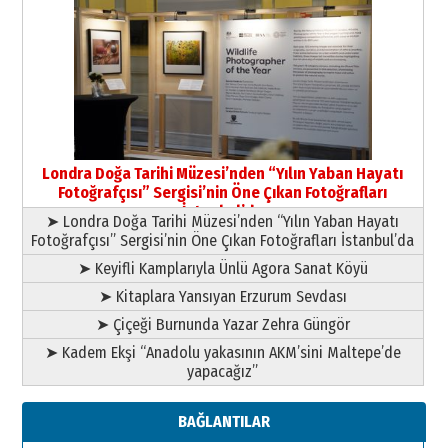
Yıldırım Gündoğdu
HAVVA’NIN ÜÇ KIZI
09 Temmuz 2026 Perşembe
Yusuf POLAT
Şampiyonluk Sebahattin Şirin’e
Londra Doğa Tarihi Müzesi’nden “Yılın Yaban Hayatı
yazar
Fotoğrafçısı” Sergisi’nin Öne Çıkan Fotoğrafları
11 Mayıs 2026 Pazartesi
İstanbul’da
➤ Londra Doğa Tarihi Müzesi’nden “Yılın Yaban Hayatı
Fotoğrafçısı” Sergisi’nin Öne Çıkan Fotoğrafları İstanbul’da
➤ Keyifli Kamplarıyla Ünlü Agora Sanat Köyü
➤ Kitaplara Yansıyan Erzurum Sevdası
➤ Çiçeği Burnunda Yazar Zehra Güngör
➤ Kadem Ekşi “Anadolu yakasının AKM’sini Maltepe’de
yapacağız”
BAĞLANTILAR