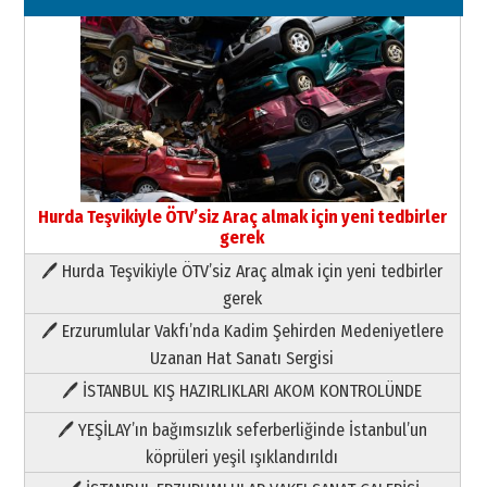
Hurda Teşvikiyle ÖTV’siz Araç almak için yeni tedbirler
gerek
🖊 Hurda Teşvikiyle ÖTV’siz Araç almak için yeni tedbirler
Neşat YALÇIN
gerek
Paranın Aile Kültüründeki Yeri
🖊 Erzurumlular Vakfı’nda Kadim Şehirden Medeniyetlere
03 Ağustos 2026 Pazartesi
Uzanan Hat Sanatı Sergisi
🖊 İSTANBUL KIŞ HAZIRLIKLARI AKOM KONTROLÜNDE
Yıldırım Gündoğdu
HAVVA’NIN ÜÇ KIZI
🖊 YEŞİLAY’ın bağımsızlık seferberliğinde İstanbul’un
09 Temmuz 2026 Perşembe
köprüleri yeşil ışıklandırıldı