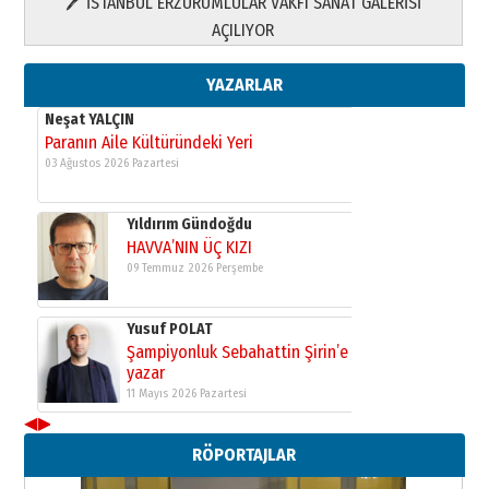
🖊 İSTANBUL ERZURUMLULAR VAKFI SANAT GALERİSİ
Yusuf POLAT
AÇILIYOR
Şampiyonluk Sebahattin Şirin’e
yazar
11 Mayıs 2026 Pazartesi
YAZARLAR
Neşat YALÇIN
Paranın Aile Kültüründeki Yeri
03 Ağustos 2026 Pazartesi
Yıldırım Gündoğdu
HAVVA’NIN ÜÇ KIZI
09 Temmuz 2026 Perşembe
Yusuf POLAT
Şampiyonluk Sebahattin Şirin’e
yazar
11 Mayıs 2026 Pazartesi
◀
▶
Neşat YALÇIN
RÖPORTAJLAR
Paranın Aile Kültüründeki Yeri
03 Ağustos 2026 Pazartesi