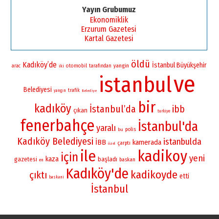
Yayın Grubumuz
Ekonomiklik
Erzurum Gazetesi
Kartal Gazetesi
öldü
Kadıköy’de
İstanbul Büyükşehir
yangin
otomobil
arac
iki
tarafından
ve
istanbul
Belediyesi
trafik
yangın
Belediye
bir
kadıköy
İstanbul’da
ibb
çıkan
turkiye
fenerbahçe
İstanbul'da
yaralı
polis
bu
Kadıköy Belediyesi
istanbulda
İBB
kamerada
çarptı
özel
ile
kadikoy
için
yeni
kaza
gazetesi
başladı
baskan
en
Kadıköy'de
kadikoyde
çıktı
etti
baskani
İstanbul