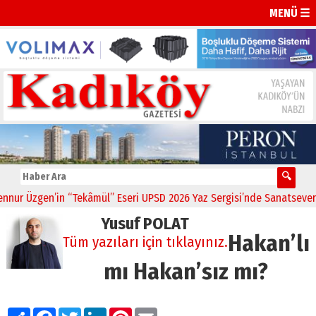
MENÜ ☰
 Üzgen’in “Tekâmül” Eseri UPSD 2026 Yaz Sergisi’nde Sanatseverlerl
Yusuf POLAT
Hakan’lı
Tüm yazıları için tıklayınız.
mı Hakan’sız mı?
Paylaş
Facebook
Twitter
LinkedIn
Pinterest
Email