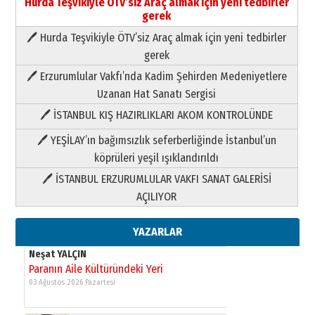
Hurda Teşvikiyle ÖTV’siz Araç almak için yeni tedbirler
gerek
🖊 Hurda Teşvikiyle ÖTV’siz Araç almak için yeni tedbirler
Neşat YALÇIN
gerek
Paranın Aile Kültüründeki Yeri
🖊 Erzurumlular Vakfı’nda Kadim Şehirden Medeniyetlere
03 Ağustos 2026 Pazartesi
Uzanan Hat Sanatı Sergisi
🖊 İSTANBUL KIŞ HAZIRLIKLARI AKOM KONTROLÜNDE
Yıldırım Gündoğdu
HAVVA’NIN ÜÇ KIZI
🖊 YEŞİLAY’ın bağımsızlık seferberliğinde İstanbul’un
09 Temmuz 2026 Perşembe
köprüleri yeşil ışıklandırıldı
🖊 İSTANBUL ERZURUMLULAR VAKFI SANAT GALERİSİ
Yusuf POLAT
AÇILIYOR
Şampiyonluk Sebahattin Şirin’e
yazar
11 Mayıs 2026 Pazartesi
YAZARLAR
Neşat YALÇIN
Paranın Aile Kültüründeki Yeri
03 Ağustos 2026 Pazartesi