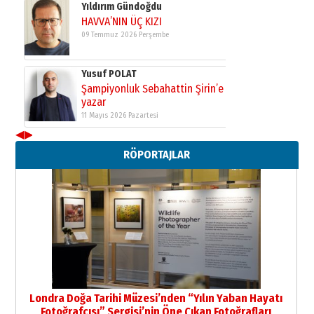
Yıldırım Gündoğdu
HAVVA’NIN ÜÇ KIZI
09 Temmuz 2026 Perşembe
Yusuf POLAT
Şampiyonluk Sebahattin Şirin’e
yazar
11 Mayıs 2026 Pazartesi
◀
▶
Neşat YALÇIN
RÖPORTAJLAR
Paranın Aile Kültüründeki Yeri
03 Ağustos 2026 Pazartesi
Yıldırım Gündoğdu
HAVVA’NIN ÜÇ KIZI
09 Temmuz 2026 Perşembe
Yusuf POLAT
Şampiyonluk Sebahattin Şirin’e
Londra Doğa Tarihi Müzesi’nden “Yılın Yaban Hayatı
yazar
Fotoğrafçısı” Sergisi’nin Öne Çıkan Fotoğrafları