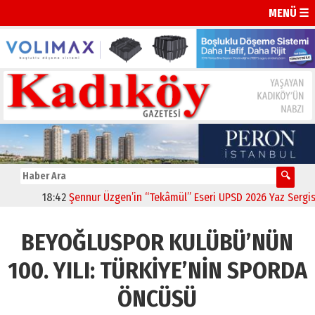
MENÜ ☰
18:42
Şennur Üzgen’in “Tekâmül” Eseri UPSD 2026 Yaz Sergisi’nd
BEYOĞLUSPOR KULÜBÜ’NÜN
100. YILI: TÜRKİYE’NİN SPORDA
ÖNCÜSÜ