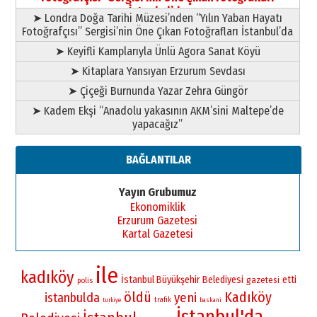
11 Mayıs 2026 Pazartesi
İstanbul’da
➤ Londra Doğa Tarihi Müzesi’nden “Yılın Yaban Hayatı
Fotoğrafçısı” Sergisi’nin Öne Çıkan Fotoğrafları İstanbul’da
➤ Keyifli Kamplarıyla Ünlü Agora Sanat Köyü
➤ Kitaplara Yansıyan Erzurum Sevdası
➤ Çiçeği Burnunda Yazar Zehra Güngör
➤ Kadem Ekşi “Anadolu yakasının AKM’sini Maltepe’de
yapacağız”
BAĞLANTILAR
Yayın Grubumuz
Ekonomiklik
Erzurum Gazetesi
Kartal Gazetesi
ile
kadıköy
İstanbul Büyükşehir Belediyesi
etti
gazetesi
polis
öldü
Kadıköy
istanbulda
yeni
trafik
turkiye
baskani