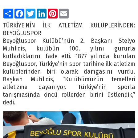
Paylaş
Facebook
Twitter
LinkedIn
Pinterest
Email
TÜRKİYE’NİN İLK ATLETİZM KULÜPLERİNDEN:
BEYOĞLUSPOR
Beyoğluspor Kulübü’nün 2. Başkanı Stelyo
Muhlidis, kulübün 100. yılını gururla
kutladıklarını ifade etti. 1877 yılında kurulan
Beyoğluspor, Türkiye’nin spor tarihine ilk atletizm
kulüplerinden biri olarak damgasını vurdu.
Başkan Muhlidis, “Kulübümüzün temelleri
atletizme dayanıyor. Türkiye’nin sporla
tanışmasında öncü rollerden birini üstlendik,”
dedi.