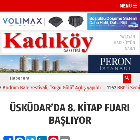
MENÜ ☰
um Bale Festivali, “Kuğu Gölü” Açılış yapıldı
11:52
BBP’li Semiz “To
ÜSKÜDAR’DA 8. KİTAP FUARI
BAŞLIYOR
Paylaş
Facebook
Twitter
LinkedIn
Pinterest
Email