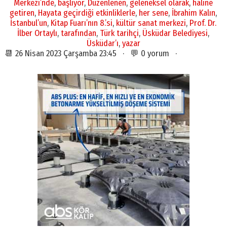
Merkezi’nde
,
başlıyor
,
Düzenlenen
,
geleneksel olarak
,
haline
getiren
,
Hayata geçirdiği etkinliklerle
,
her sene
,
İbrahim Kalın
,
İstanbul’un
,
Kitap Fuarı’nın 8.’si
,
kültür sanat merkezi
,
Prof. Dr.
İlber Ortaylı
,
tarafından
,
Türk tarihçi
,
Üsküdar Belediyesi
,
Üsküdar’ı
,
yazar
📆 26 Nisan 2023 Çarşamba 23:45 · 💬 0 yorum ·