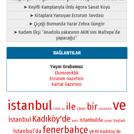
➤ Keyifli Kamplarıyla Ünlü Agora Sanat Köyü
➤ Kitaplara Yansıyan Erzurum Sevdası
➤ Çiçeği Burnunda Yazar Zehra Güngör
➤ Kadem Ekşi “Anadolu yakasının AKM’sini Maltepe’de
yapacağız”
BAĞLANTILAR
Yayın Grubumuz
Ekonomiklik
Erzurum Gazetesi
Kartal Gazetesi
ve
istanbul
ile
bir
çıkan
otomobil
trafik
bu
Kadıköy'de
İstanbul
istanbulda
başladı
polis
çarptı
fenerbahçe
İstanbul’da
yeni
Kadıköy’de