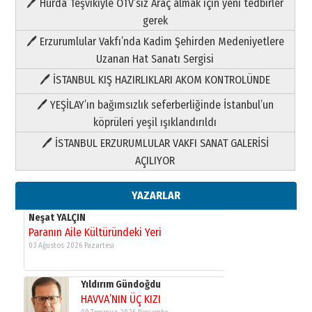
🖊 Hurda Teşvikiyle ÖTV’siz Araç almak için yeni tedbirler
Neşat YALÇIN
gerek
Paranın Aile Kültüründeki Yeri
🖊 Erzurumlular Vakfı’nda Kadim Şehirden Medeniyetlere
03 Ağustos 2026 Pazartesi
Uzanan Hat Sanatı Sergisi
🖊 İSTANBUL KIŞ HAZIRLIKLARI AKOM KONTROLÜNDE
Yıldırım Gündoğdu
HAVVA’NIN ÜÇ KIZI
🖊 YEŞİLAY’ın bağımsızlık seferberliğinde İstanbul’un
09 Temmuz 2026 Perşembe
köprüleri yeşil ışıklandırıldı
🖊 İSTANBUL ERZURUMLULAR VAKFI SANAT GALERİSİ
Yusuf POLAT
AÇILIYOR
Şampiyonluk Sebahattin Şirin’e
yazar
11 Mayıs 2026 Pazartesi
YAZARLAR
Neşat YALÇIN
Paranın Aile Kültüründeki Yeri
03 Ağustos 2026 Pazartesi
Yıldırım Gündoğdu
HAVVA’NIN ÜÇ KIZI