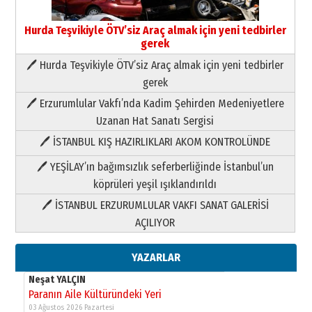
Hurda Teşvikiyle ÖTV’siz Araç almak için yeni tedbirler
gerek
🖊 Hurda Teşvikiyle ÖTV’siz Araç almak için yeni tedbirler
Neşat YALÇIN
gerek
Paranın Aile Kültüründeki Yeri
🖊 Erzurumlular Vakfı’nda Kadim Şehirden Medeniyetlere
03 Ağustos 2026 Pazartesi
Uzanan Hat Sanatı Sergisi
🖊 İSTANBUL KIŞ HAZIRLIKLARI AKOM KONTROLÜNDE
Yıldırım Gündoğdu
HAVVA’NIN ÜÇ KIZI
🖊 YEŞİLAY’ın bağımsızlık seferberliğinde İstanbul’un
09 Temmuz 2026 Perşembe
köprüleri yeşil ışıklandırıldı
🖊 İSTANBUL ERZURUMLULAR VAKFI SANAT GALERİSİ
Yusuf POLAT
AÇILIYOR
Şampiyonluk Sebahattin Şirin’e
yazar
11 Mayıs 2026 Pazartesi
YAZARLAR
Neşat YALÇIN
Paranın Aile Kültüründeki Yeri
03 Ağustos 2026 Pazartesi