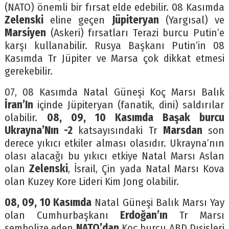
(NATO) önemli bir fırsat elde edebilir. 08 Kasımda
Zelenski
eline geçen
Jüpiteryan
(Yargısal) ve
Marsiyen
(Askeri) fırsatları Terazi burcu Putin’e
karşı kullanabilir. Rusya Başkanı Putin’in 08
Kasımda Tr Jüpiter ve Marsa çok dikkat etmesi
gerekebilir.
07, 08 Kasımda Natal Güneşi Koç Marsı Balık
İran’In
içinde Jüpiteryan (fanatik, dini) saldırılar
olabilir.
08, 09, 10 Kasımda Başak burcu
Ukrayna’Nın -2
katsayısındaki Tr
Marsdan
son
derece yıkıcı etkiler alması olasıdır. Ukrayna’nın
olası alacağı bu yıkıcı etkiye Natal Marsı Aslan
olan
Zelenski
, İsrail, Çin yada Natal Marsı Kova
olan Kuzey Kore Lideri Kim Jong olabilir.
08, 09, 10 Kasımda
Natal Güneşi Balık Marsı Yay
olan Cumhurbaşkanı
Erdoğan’ın
Tr Marsı
sembolize eden
NATO’dan
Koç burcu ABD Dışişleri