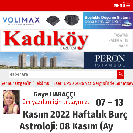
MENÜ ☰
ur Üzgen’in “Tekâmül” Eseri UPSD 2026 Yaz Sergisi’nde Sanatseverler
Gaye HARAÇÇI
07 – 13
Tüm yazıları için tıklayınız.
Kasım 2022 Haftalık Burç
Astroloji: 08 Kasım (Ay