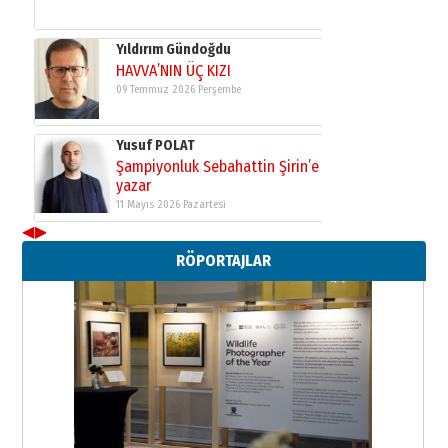
Yıldırım Gündoğdu
HAVVA’NIN ÜÇ KIZI
09 Temmuz 2026 Perşembe
Yusuf POLAT
Şampiyonluk Sebahattin Şirin’e
yazar
11 Mayıs 2026 Pazartesi
◀
▶
Neşat YALÇIN
RÖPORTAJLAR
Paranın Aile Kültüründeki Yeri
03 Ağustos 2026 Pazartesi
Yıldırım Gündoğdu
HAVVA’NIN ÜÇ KIZI
09 Temmuz 2026 Perşembe
Yusuf POLAT