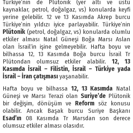
Türkiye’nin de Plütonik (yer altı ve üstü
kaynaklar, petrol, doğalgaz, vs) konularda keyfi
yerine gelebilir. 12 ve 13 Kasımda Akrep burcu
Türkiye’nin yıldızı iyice parlayabilir. Türkiye’nin
Plütonik
(petrol, doğalgaz, vs) konularda olumlu
etkiler alması Natal Güneşi Boğa Marsı Aslan
olan İsrail’in işine gelmeyebilir. Hafta boyu ve
bilhassa 12, 13 Kasımda Boğa burcu İsrail Tr
Plütondan olumsuz etkiler alabilir.
12, 13
Kasımda İsrail – Filistin, İsrail – Türkiye yada
İsrail – İran çatışması
yaşanabilir.
Hafta boyu ve bilhassa
12, 13 Kasımda
Natal
Güneşi ve Marsı Terazi olan
Suriye’de
Plütonik
bir değişim, dönüşüm ve
Reform
söz konusu
olabilir. Ancak Başak burcu Suriye Başkanı
Esad’ın
08 Kasımda Tr Marsdan son derece
olumsuz etkiler alması olasıdır.