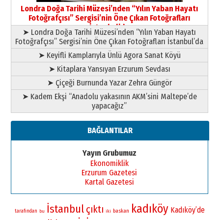
Şampiyonluk Sebahattin Şirin’e
Londra Doğa Tarihi Müzesi’nden “Yılın Yaban Hayatı
yazar
Fotoğrafçısı” Sergisi’nin Öne Çıkan Fotoğrafları
11 Mayıs 2026 Pazartesi
İstanbul’da
➤ Londra Doğa Tarihi Müzesi’nden “Yılın Yaban Hayatı
Fotoğrafçısı” Sergisi’nin Öne Çıkan Fotoğrafları İstanbul’da
➤ Keyifli Kamplarıyla Ünlü Agora Sanat Köyü
➤ Kitaplara Yansıyan Erzurum Sevdası
➤ Çiçeği Burnunda Yazar Zehra Güngör
➤ Kadem Ekşi “Anadolu yakasının AKM’sini Maltepe’de
yapacağız”
BAĞLANTILAR
Yayın Grubumuz
Ekonomiklik
Erzurum Gazetesi
Kartal Gazetesi
kadıköy
İstanbul
çıktı
Kadıköy’de
baskan
tarafından
bu
iki