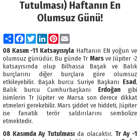
Tutulması) Haftanın En
Olumsuz Günü!
Paylaş
Facebook
Twitter
LinkedIn
Pinterest
Email
08 Kasım -11 Katsayısıyla
Haftanın EN yoğun ve
olumsuz günüdür. Bu günde Tr
Mars
ve Jüpiter -2
katsayısında olup Bilhassa Başak ve Balık
burçlarını diğer burçlara göre olumsuz
etkileyebilir. Başak burcu Suriye Başkanı
Esad
,
Balık burcu Cumhurbaşkanı
Erdoğan
gibi
isimlerin Tr Jüpiter ve Marsa son derece dikkat
etmeleri gerekebilir. Mars şiddet ve hiddeti, Jüpiter
ise fanatik terör saldırılarını sembolize
etmektedir.
08 Kasımda Ay Tutulması
da olacaktır.
Tr Ay -1