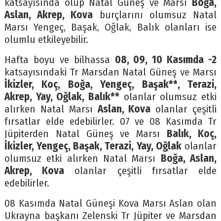
katsayısında olup Natal Güneş ve Marsı
Boğa,
Aslan, Akrep, Kova
burçlarını olumsuz Natal
Marsı Yengeç, Başak, Oğlak, Balık olanları ise
olumlu etkileyebilir.
Hafta boyu ve bilhassa
08, 09, 10 Kasımda -2
katsayısındaki Tr Marsdan Natal Güneş ve Marsı
İkizler, Koç, Boğa, Yengeç, Başak**, Terazi,
Akrep, Yay, Oğlak, Balık**
olanlar olumsuz etki
alırken Natal Marsı
Aslan, Kova
olanlar çeşitli
fırsatlar elde edebilirler. 07 ve 08 Kasımda Tr
Jüpiterden Natal Güneş ve Marsı
Balık, Koç,
İkizler, Yengeç, Başak, Terazi, Yay, Oğlak
olanlar
olumsuz etki alırken Natal Marsı
Boğa, Aslan,
Akrep, Kova
olanlar çeşitli fırsatlar elde
edebilirler.
08 Kasımda Natal Güneşi Kova Marsı Aslan olan
Ukrayna başkanı Zelenski Tr Jüpiter ve Marsdan