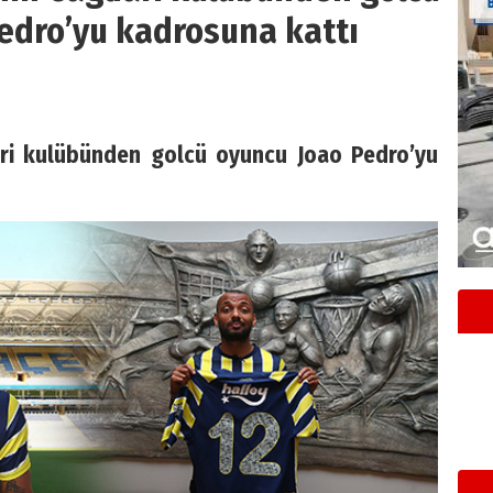
edro’yu kadrosuna kattı
iari kulübünden golcü oyuncu Joao Pedro’yu