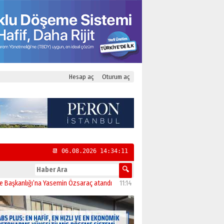
Hesap aç
Oturum aç
📆 06.08.2026 14:34:12
lığı’na Yasemin Özsaraç atandı
11:14
İstanbul’da CHP’nin 23 İlçe Başkanı Belli O