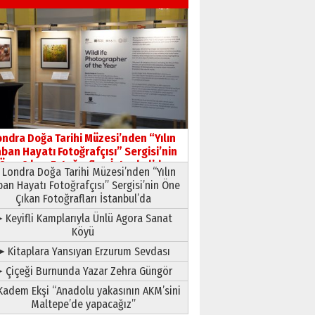
03 Ağustos 2026 Pazartesi
Yıldırım Gündoğdu
HAVVA’NIN ÜÇ KIZI
09 Temmuz 2026 Perşembe
Yusuf POLAT
Şampiyonluk Sebahattin
ondra Doğa Tarihi Müzesi’nden “Yılın
Şirin’e yazar
ban Hayatı Fotoğrafçısı” Sergisi’nin
11 Mayıs 2026 Pazartesi
Öne Çıkan Fotoğrafları İstanbul’da
Londra Doğa Tarihi Müzesi’nden “Yılın
ban Hayatı Fotoğrafçısı” Sergisi’nin Öne
Çıkan Fotoğrafları İstanbul’da
 Keyifli Kamplarıyla Ünlü Agora Sanat
Köyü
➤ Kitaplara Yansıyan Erzurum Sevdası
 Çiçeği Burnunda Yazar Zehra Güngör
adem Ekşi “Anadolu yakasının AKM’sini
Maltepe’de yapacağız”