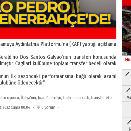
ili Kamuyu Aydınlatma Platformu’na (KAP) yaptığı açıklama
Geraldino Dos Santos Galvao’nun transferi konusunda
Hu
lmıştır. Cagliari kulübüne toplam transfer bedeli olarak
🖊 
cunun ilk sezondaki performansına bağlı olarak azami
ulübüne ödenecektir.”
🖊
Me
olcü oyuncu
,
İtalya'nın
,
Joao Pedro'yu
,
kadrosuna kattı
,
transfer etti
z 2022 Cuma 00:04 · 💬 0 yorum ·
🖊
İ