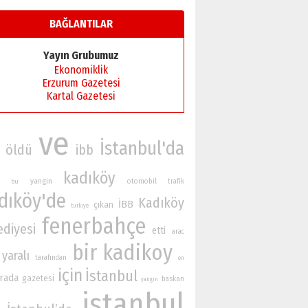
BAĞLANTILAR
Yayın Grubumuz
Ekonomiklik
Erzurum Gazetesi
Kartal Gazetesi
ve
İstanbul'da
öldü
ibb
kadıköy
yangin
otomobil
bu
trafik
dıköy'de
Kadıköy
İBB
çıkan
turkiye
fenerbahçe
ediyesi
etti
arac
bir
kadikoy
yaralı
tarafından
en
için
İstanbul
rada
gazetesi
baskan
yangın
istanbul