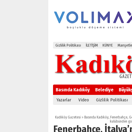
Gizlilik Politikası
İLETİŞİM
KÜNYE
Manşetle
Basında Kadıköy
Belediye
Büyük
Yazarlar
Video
Gizlilik Politikası
Kadıköy Gazetesi
»
Basında Kadıköy
,
Fenerbahçe
,
G
kulübünden gol
Fenerbahçe, İtalya’