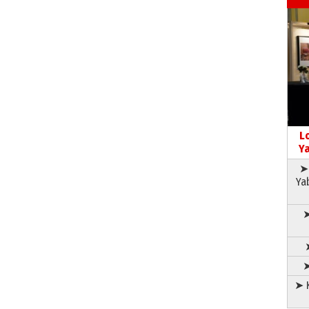
L
Ya
➤ 
Ya
➤
➤
➤ K