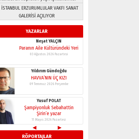
 İSTANBUL ERZURUMLULAR VAKFI SANAT
Yusuf POLAT
GALERİSİ AÇILIYOR
Şampiyonluk Sebahattin
Şirin’e yazar
YAZARLAR
11 Mayıs 2026 Pazartesi
Neşat YALÇIN
Paranın Aile Kültüründeki Yeri
03 Ağustos 2026 Pazartesi
Yıldırım Gündoğdu
HAVVA’NIN ÜÇ KIZI
09 Temmuz 2026 Perşembe
Yusuf POLAT
Şampiyonluk Sebahattin
Şirin’e yazar
11 Mayıs 2026 Pazartesi
◀
▶
Neşat YALÇIN
RÖPORTAJLAR
Paranın Aile Kültüründeki Yeri