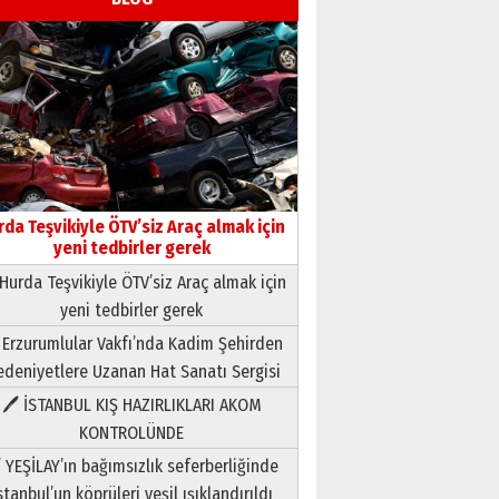
rda Teşvikiyle ÖTV’siz Araç almak için
yeni tedbirler gerek
Hurda Teşvikiyle ÖTV’siz Araç almak için
yeni tedbirler gerek
Neşat YALÇIN
 Erzurumlular Vakfı’nda Kadim Şehirden
Paranın Aile Kültüründeki Yeri
deniyetlere Uzanan Hat Sanatı Sergisi
03 Ağustos 2026 Pazartesi
🖊 İSTANBUL KIŞ HAZIRLIKLARI AKOM
KONTROLÜNDE
Yıldırım Gündoğdu
HAVVA’NIN ÜÇ KIZI
 YEŞİLAY’ın bağımsızlık seferberliğinde
09 Temmuz 2026 Perşembe
stanbul’un köprüleri yeşil ışıklandırıldı