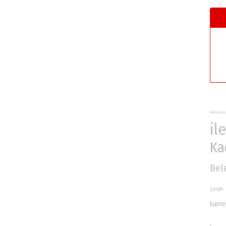
Belediye
ile
Ka
Bel
çarptı
kame