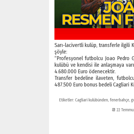
Sarı-lacivertli kulüp, transferle ilg
şöyle:
“Profesyonel futbolcu Joao Pedro 
kulübü ve kendisi ile anlaşmaya varı
4.680.000 Euro ödenecektir.
Transfer bedeline ilaveten, futbol
487.500 Euro bonus bedeli Cagliari K
Etiketler:
Cagliari kulübünden
,
fenerbahçe
,
g
📆 22 Temmu