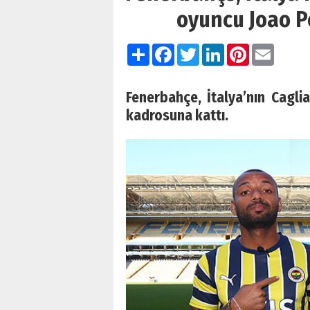
oyuncu Joao P
Paylaş
Facebook
Twitter
LinkedIn
Pinterest
Email
Fenerbahçe, İtalya’nın Cagl
kadrosuna kattı.