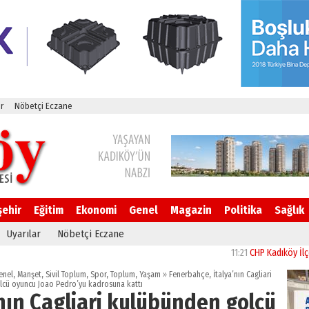
r
Nöbetçi Eczane
şehir
Eğitim
Ekonomi
Genel
Magazin
Politika
Sağlık
Uyarılar
Nöbetçi Eczane
11:21
CHP Kadıköy İlçe Başkan
enel
,
Manşet
,
Sivil Toplum
,
Spor
,
Toplum
,
Yaşam
»
Fenerbahçe, İtalya’nın Cagliari
cü oyuncu Joao Pedro’yu kadrosuna kattı
nın Cagliari kulübünden golcü