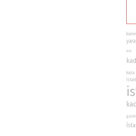
kame
yara
arac
kad
kaza
İstan
i
ka
gazet
İst