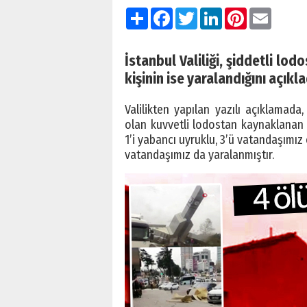
Paylaş
Facebook
Twitter
LinkedIn
Pinterest
Email
İstanbul Valiliği, şiddetli lod
kişinin ise yaralandığını açıkla
Valilikten yapılan yazılı açıklamada
olan kuvvetli lodostan kaynaklanan 
1’i yabancı uyruklu, 3’ü vatandaşımız
vatandaşımız da yaralanmıştır.