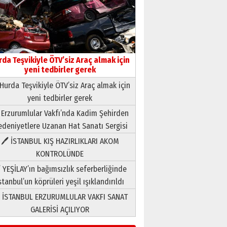
rda Teşvikiyle ÖTV’siz Araç almak için
yeni tedbirler gerek
Hurda Teşvikiyle ÖTV’siz Araç almak için
yeni tedbirler gerek
Neşat YALÇIN
 Erzurumlular Vakfı’nda Kadim Şehirden
Paranın Aile Kültüründeki Yeri
deniyetlere Uzanan Hat Sanatı Sergisi
03 Ağustos 2026 Pazartesi
🖊 İSTANBUL KIŞ HAZIRLIKLARI AKOM
KONTROLÜNDE
Yıldırım Gündoğdu
HAVVA’NIN ÜÇ KIZI
 YEŞİLAY’ın bağımsızlık seferberliğinde
09 Temmuz 2026 Perşembe
stanbul’un köprüleri yeşil ışıklandırıldı
 İSTANBUL ERZURUMLULAR VAKFI SANAT
Yusuf POLAT
GALERİSİ AÇILIYOR
Şampiyonluk Sebahattin
Şirin’e yazar