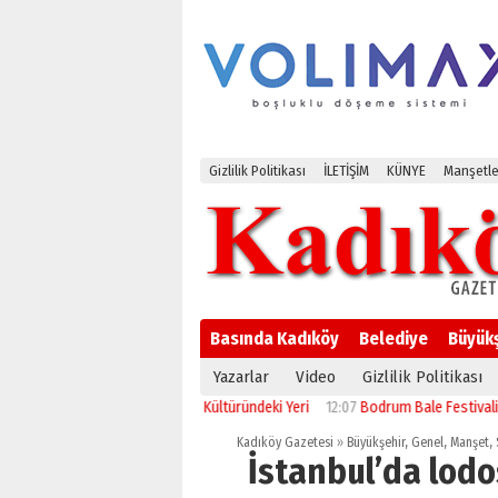
Gizlilik Politikası
İLETİŞİM
KÜNYE
Manşetle
Basında Kadıköy
Belediye
Büyük
Yazarlar
Video
Gizlilik Politikası
13:52
Paranın Aile Kültüründeki Yeri
12:07
Bodrum Bale Festivali, “Kuğu Göl
Kadıköy Gazetesi
»
Büyükşehir
,
Genel
,
Manşet
,
İstanbul’da lodos