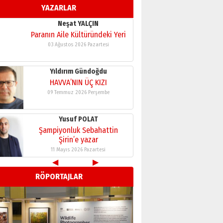
YAZARLAR
11 Mayıs 2026 Pazartesi
Neşat YALÇIN
Paranın Aile Kültüründeki Yeri
03 Ağustos 2026 Pazartesi
Yıldırım Gündoğdu
HAVVA’NIN ÜÇ KIZI
09 Temmuz 2026 Perşembe
Yusuf POLAT
Şampiyonluk Sebahattin
Şirin’e yazar
11 Mayıs 2026 Pazartesi
◀
▶
Neşat YALÇIN
RÖPORTAJLAR
Paranın Aile Kültüründeki Yeri
03 Ağustos 2026 Pazartesi
Yıldırım Gündoğdu