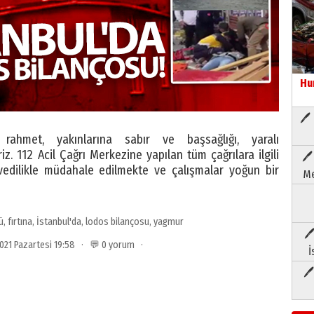
Hu
🖊 
 rahmet, yakınlarına sabır ve başsağlığı, yaralı
iz. 112 Acil Çağrı Merkezine yapılan tüm çağrılara ilgili
🖊
ivedilikle müdahale edilmekte ve çalışmalar yoğun bir
Me
ü
,
fırtına
,
İstanbul'da
,
lodos bilançosu
,
yagmur
🖊
2021 Pazartesi 19:58 · 💬 0 yorum ·
İ
🖊