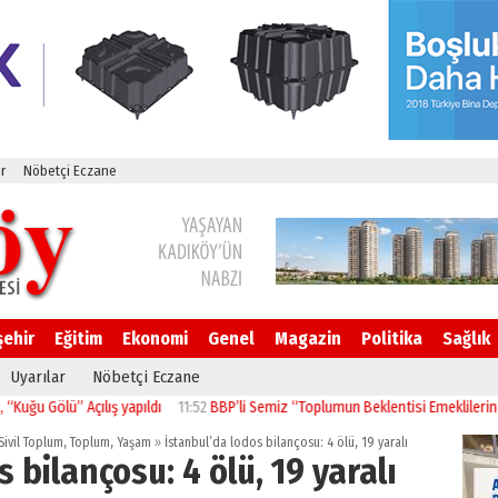
r
Nöbetçi Eczane
şehir
Eğitim
Ekonomi
Genel
Magazin
Politika
Sağlık
Uyarılar
Nöbetçi Eczane
ü” Açılış yapıldı
11:52
BBP’li Semiz “Toplumun Beklentisi Emeklilerin Daha Gü
Sivil Toplum
,
Toplum
,
Yaşam
»
İstanbul’da lodos bilançosu: 4 ölü, 19 yaralı
 bilançosu: 4 ölü, 19 yaralı