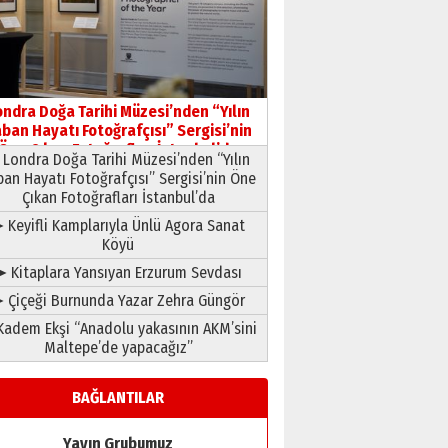
HAVVA’NIN ÜÇ KIZI
09 Temmuz 2026 Perşembe
Yusuf POLAT
Şampiyonluk Sebahattin
ondra Doğa Tarihi Müzesi’nden “Yılın
Şirin’e yazar
ban Hayatı Fotoğrafçısı” Sergisi’nin
11 Mayıs 2026 Pazartesi
Öne Çıkan Fotoğrafları İstanbul’da
Londra Doğa Tarihi Müzesi’nden “Yılın
ban Hayatı Fotoğrafçısı” Sergisi’nin Öne
Çıkan Fotoğrafları İstanbul’da
 Keyifli Kamplarıyla Ünlü Agora Sanat
Köyü
➤ Kitaplara Yansıyan Erzurum Sevdası
 Çiçeği Burnunda Yazar Zehra Güngör
adem Ekşi “Anadolu yakasının AKM’sini
Maltepe’de yapacağız”
BAĞLANTILAR
Yayın Grubumuz