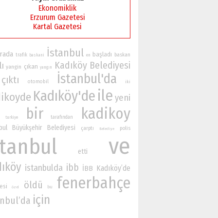
Ekonomiklik
Erzurum Gazetesi
Kartal Gazetesi
İstanbul
rada
başladı
baskan
trafik
baskani
en
Kadıköy Belediyesi
lı
çıkan
yangin
yangın
İstanbul'da
çıktı
otomobil
iki
ile
Kadıköy'de
ikoyde
yeni
bir
kadikoy
tarafından
turkiye
bul Büyükşehir Belediyesi
çarptı
polis
Belediye
ve
stanbul
etti
dıköy
ibb
istanbulda
Kadıköy’de
İBB
fenerbahçe
öldü
esi
bu
özel
için
anbul’da