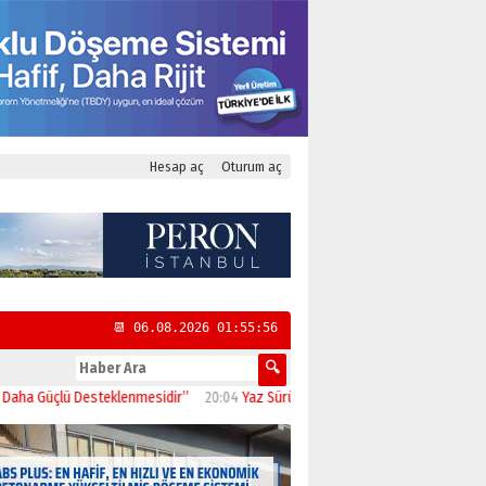
Hesap aç
Oturum aç
📆 06.08.2026 01:55:57
çlü Desteklenmesidir”
20:04
Yaz Sürüşüne Çıkmadan Önce: Motosikletinizi Kont