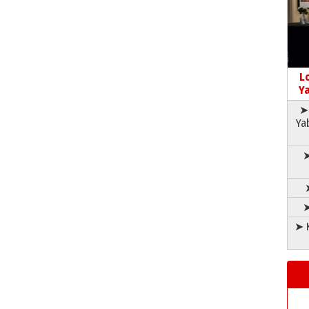
L
Ya
➤ 
Ya
➤
➤
➤ K