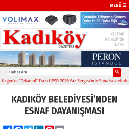
MENÜ ☰
en’in “Tekâmül” Eseri UPSD 2026 Yaz Sergisi’nde Sanatseverlerle Bul
KADIKÖY BELEDİYESİ’NDEN
ESNAF DAYANIŞMASI
Paylaş
Facebook
Twitter
LinkedIn
Pinterest
Email