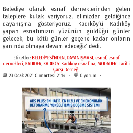
Belediye olarak esnaf derneklerinden gelen
taleplere kulak veriyoruz, elimizden geldiğince
dayanışma gösteriyoruz. Kadıköy’ü Kadıköy
yapan esnafımızın yüzünün güldüğü günler
gelecek, bu kötü günler geçene kadar onların
yanında olmaya devam edeceğiz’ dedi.
Etiketler:
BELEDİYESİ’NDEN
,
DAYANIŞMASI
,
esnaf
,
esnaf
dernekleri
,
KADIDER
,
KADIKÖY
,
Kadıköy esnafına
,
MODADER
,
Tarihi
Çarşı Derneği
📆 23 Ocak 2021 Cumartesi 21:14 · 💬 0 yorum ·