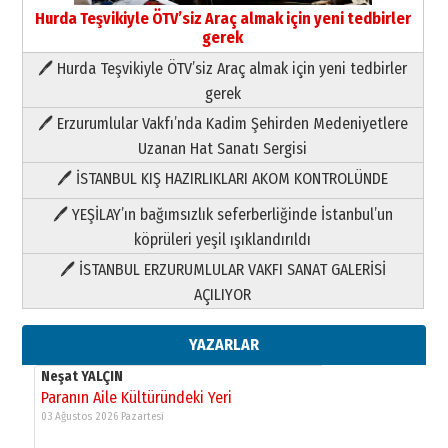
Hurda Teşvikiyle ÖTV’siz Araç almak için yeni tedbirler
gerek
🖊 Hurda Teşvikiyle ÖTV’siz Araç almak için yeni tedbirler
Neşat YALÇIN
gerek
Paranın Aile Kültüründeki Yeri
🖊 Erzurumlular Vakfı’nda Kadim Şehirden Medeniyetlere
03 Ağustos 2026 Pazartesi
Uzanan Hat Sanatı Sergisi
🖊 İSTANBUL KIŞ HAZIRLIKLARI AKOM KONTROLÜNDE
Yıldırım Gündoğdu
HAVVA’NIN ÜÇ KIZI
🖊 YEŞİLAY’ın bağımsızlık seferberliğinde İstanbul’un
09 Temmuz 2026 Perşembe
köprüleri yeşil ışıklandırıldı
🖊 İSTANBUL ERZURUMLULAR VAKFI SANAT GALERİSİ
Yusuf POLAT
AÇILIYOR
Şampiyonluk Sebahattin Şirin’e
yazar
11 Mayıs 2026 Pazartesi
YAZARLAR
Neşat YALÇIN
Paranın Aile Kültüründeki Yeri
03 Ağustos 2026 Pazartesi