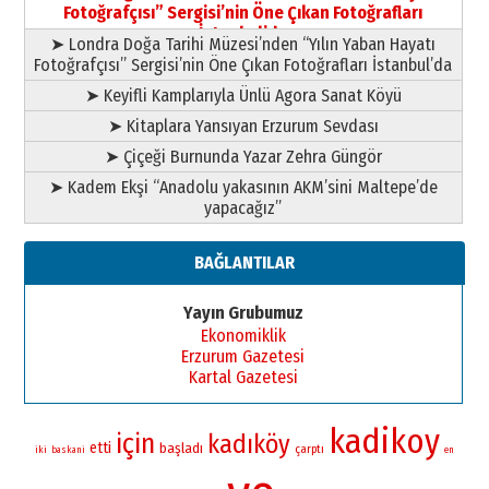
yazar
Fotoğrafçısı” Sergisi’nin Öne Çıkan Fotoğrafları
11 Mayıs 2026 Pazartesi
İstanbul’da
➤ Londra Doğa Tarihi Müzesi’nden “Yılın Yaban Hayatı
Fotoğrafçısı” Sergisi’nin Öne Çıkan Fotoğrafları İstanbul’da
➤ Keyifli Kamplarıyla Ünlü Agora Sanat Köyü
➤ Kitaplara Yansıyan Erzurum Sevdası
➤ Çiçeği Burnunda Yazar Zehra Güngör
➤ Kadem Ekşi “Anadolu yakasının AKM’sini Maltepe’de
yapacağız”
BAĞLANTILAR
Yayın Grubumuz
Ekonomiklik
Erzurum Gazetesi
Kartal Gazetesi
kadikoy
için
kadıköy
etti
başladı
çarptı
iki
baskani
en