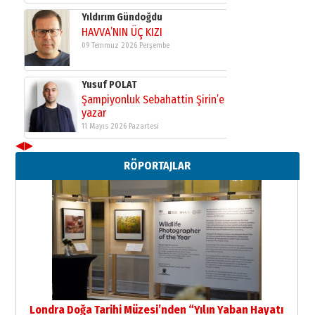
Yıldırım Gündoğdu
HAVVA’NIN ÜÇ KIZI
09 Temmuz 2026 Perşembe
Yusuf POLAT
Şampiyonluk Sebahattin Şirin’e
yazar
11 Mayıs 2026 Pazartesi
◀
▶
Neşat YALÇIN
RÖPORTAJLAR
Paranın Aile Kültüründeki Yeri
03 Ağustos 2026 Pazartesi
Yıldırım Gündoğdu
HAVVA’NIN ÜÇ KIZI
09 Temmuz 2026 Perşembe
Yusuf POLAT
Şampiyonluk Sebahattin Şirin’e
Londra Doğa Tarihi Müzesi’nden “Yılın Yaban Hayatı