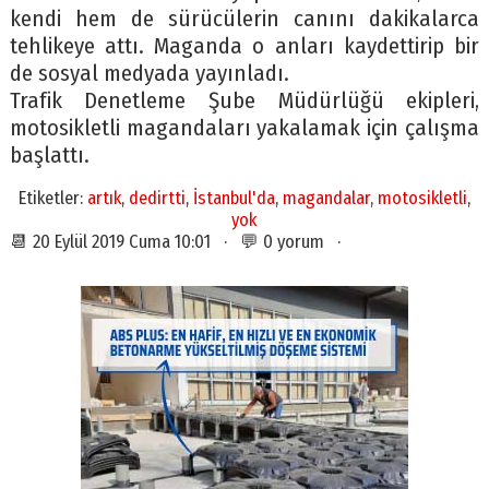
kendi hem de sürücülerin canını dakikalarca
tehlikeye attı. Maganda o anları kaydettirip bir
de sosyal medyada yayınladı.
Trafik Denetleme Şube Müdürlüğü ekipleri,
motosikletli magandaları yakalamak için çalışma
başlattı.
Etiketler:
artık
,
dedirtti
,
İstanbul'da
,
magandalar
,
motosikletli
,
yok
📆 20 Eylül 2019 Cuma 10:01 · 💬 0 yorum ·