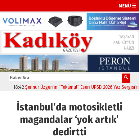
MENÜ ☰
18:42
Şennur Üzgen’in “Tekâmül” Eseri UPSD 2026 Yaz Sergisi’nde S
İstanbul’da motosikletli
magandalar ‘yok artık’
dedirtti