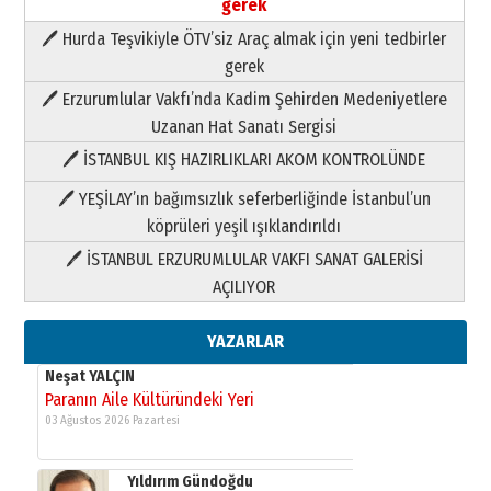
gerek
Neşat YALÇIN
Paranın Aile Kültüründeki Yeri
🖊 Hurda Teşvikiyle ÖTV’siz Araç almak için yeni tedbirler
03 Ağustos 2026 Pazartesi
gerek
🖊 Erzurumlular Vakfı’nda Kadim Şehirden Medeniyetlere
Yıldırım Gündoğdu
Uzanan Hat Sanatı Sergisi
HAVVA’NIN ÜÇ KIZI
🖊 İSTANBUL KIŞ HAZIRLIKLARI AKOM KONTROLÜNDE
09 Temmuz 2026 Perşembe
🖊 YEŞİLAY’ın bağımsızlık seferberliğinde İstanbul’un
Yusuf POLAT
köprüleri yeşil ışıklandırıldı
Şampiyonluk Sebahattin Şirin’e
🖊 İSTANBUL ERZURUMLULAR VAKFI SANAT GALERİSİ
yazar
AÇILIYOR
11 Mayıs 2026 Pazartesi
Neşat YALÇIN
YAZARLAR
Paranın Aile Kültüründeki Yeri
03 Ağustos 2026 Pazartesi
Yıldırım Gündoğdu
HAVVA’NIN ÜÇ KIZI
09 Temmuz 2026 Perşembe