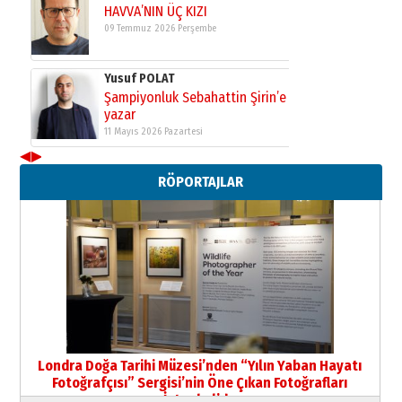
Yusuf POLAT
Şampiyonluk Sebahattin Şirin’e
yazar
11 Mayıs 2026 Pazartesi
Neşat YALÇIN
Paranın Aile Kültüründeki Yeri
◀
▶
03 Ağustos 2026 Pazartesi
RÖPORTAJLAR
Yıldırım Gündoğdu
HAVVA’NIN ÜÇ KIZI
09 Temmuz 2026 Perşembe
Yusuf POLAT
Şampiyonluk Sebahattin Şirin’e
yazar
11 Mayıs 2026 Pazartesi
Londra Doğa Tarihi Müzesi’nden “Yılın Yaban Hayatı
Fotoğrafçısı” Sergisi’nin Öne Çıkan Fotoğrafları
İstanbul’da