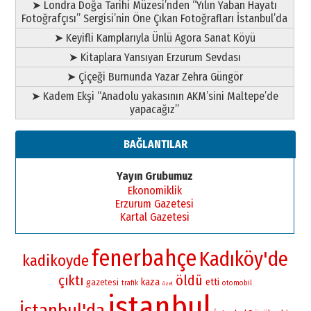
➤ Londra Doğa Tarihi Müzesi’nden “Yılın Yaban Hayatı
Fotoğrafçısı” Sergisi’nin Öne Çıkan Fotoğrafları İstanbul’da
➤ Keyifli Kamplarıyla Ünlü Agora Sanat Köyü
➤ Kitaplara Yansıyan Erzurum Sevdası
➤ Çiçeği Burnunda Yazar Zehra Güngör
➤ Kadem Ekşi “Anadolu yakasının AKM’sini Maltepe’de
yapacağız”
BAĞLANTILAR
Yayın Grubumuz
Ekonomiklik
Erzurum Gazetesi
Kartal Gazetesi
fenerbahçe
Kadıköy'de
kadikoyde
çıktı
öldü
kaza
etti
gazetesi
otomobil
trafik
özel
istanbul