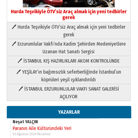
Hurda Teşvikiyle ÖTV’siz Araç almak için yeni tedbirler
gerek
🖊 Hurda Teşvikiyle ÖTV’siz Araç almak için yeni tedbirler
Neşat YALÇIN
gerek
Paranın Aile Kültüründeki Yeri
🖊 Erzurumlular Vakfı’nda Kadim Şehirden Medeniyetlere
03 Ağustos 2026 Pazartesi
Uzanan Hat Sanatı Sergisi
🖊 İSTANBUL KIŞ HAZIRLIKLARI AKOM KONTROLÜNDE
Yıldırım Gündoğdu
HAVVA’NIN ÜÇ KIZI
🖊 YEŞİLAY’ın bağımsızlık seferberliğinde İstanbul’un
09 Temmuz 2026 Perşembe
köprüleri yeşil ışıklandırıldı
🖊 İSTANBUL ERZURUMLULAR VAKFI SANAT GALERİSİ
Yusuf POLAT
AÇILIYOR
Şampiyonluk Sebahattin Şirin’e
yazar
11 Mayıs 2026 Pazartesi
YAZARLAR
Neşat YALÇIN
Paranın Aile Kültüründeki Yeri
03 Ağustos 2026 Pazartesi