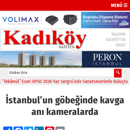
MENÜ ☰
kâmül” Eseri UPSD 2026 Yaz Sergisi’nde Sanatseverlerle Buluştu
11
İstanbul’un göbeğinde kavga
anı kameralarda
Paylaş
Facebook
Twitter
LinkedIn
Pinterest
Email