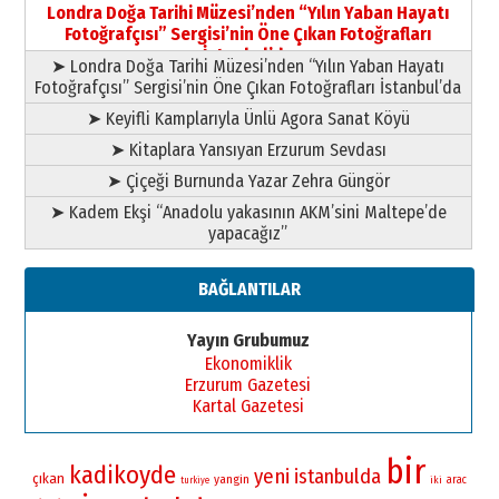
Şampiyonluk Sebahattin Şirin’e
Londra Doğa Tarihi Müzesi’nden “Yılın Yaban Hayatı
yazar
Fotoğrafçısı” Sergisi’nin Öne Çıkan Fotoğrafları
11 Mayıs 2026 Pazartesi
İstanbul’da
➤ Londra Doğa Tarihi Müzesi’nden “Yılın Yaban Hayatı
Fotoğrafçısı” Sergisi’nin Öne Çıkan Fotoğrafları İstanbul’da
➤ Keyifli Kamplarıyla Ünlü Agora Sanat Köyü
➤ Kitaplara Yansıyan Erzurum Sevdası
➤ Çiçeği Burnunda Yazar Zehra Güngör
➤ Kadem Ekşi “Anadolu yakasının AKM’sini Maltepe’de
yapacağız”
BAĞLANTILAR
Yayın Grubumuz
Ekonomiklik
Erzurum Gazetesi
Kartal Gazetesi
bir
kadikoyde
yeni
istanbulda
çıkan
yangin
iki
arac
turkiye