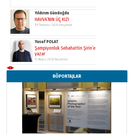
Yıldırım Gündoğdu
HAVVA’NIN ÜÇ KIZI
09 Temmuz 2026 Perşembe
Yusuf POLAT
Şampiyonluk Sebahattin Şirin’e
yazar
11 Mayıs 2026 Pazartesi
◀
▶
Neşat YALÇIN
RÖPORTAJLAR
Paranın Aile Kültüründeki Yeri
03 Ağustos 2026 Pazartesi
Yıldırım Gündoğdu
HAVVA’NIN ÜÇ KIZI
09 Temmuz 2026 Perşembe
Yusuf POLAT