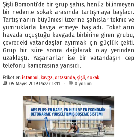
Şişli Bomonti’de bir grup şahıs, henüz bilinmeyen
bir nedenle sokak arasında tartışmaya başladı.
Tartışmanın büyümesi üzerine şahıslar tekme ve
yumruklarla kavga etmeye başladı. Tokatların
havada uçuştuğu kavgada birbirine giren grubu,
çevredeki vatandaşlar ayırmak için güçlük çekti.
Grup bir süre sonra dağılarak olay yerinden
uzaklaştı. Yaşananlar ise bir vatandaşın cep
telefonu kamerasına yansıdı.
Etiketler:
istanbul
,
kavga
,
ortasında
,
şişli
,
sokak
📆 05 Mayıs 2019 Pazar 13:11 · 💬 0 yorum ·