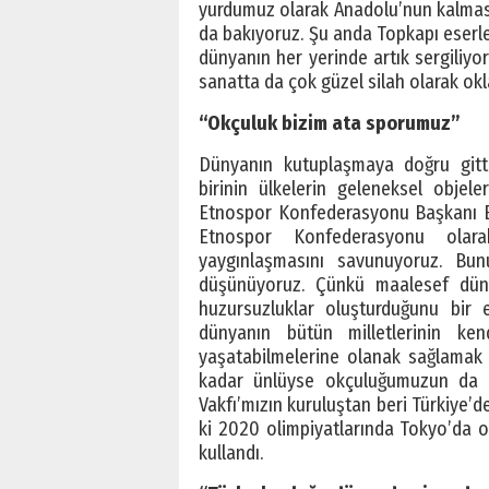
yurdumuz olarak Anadolu’nun kalması
da bakıyoruz. Şu anda Topkapı eserler
dünyanın her yerinde artık sergiliyo
sanatta da çok güzel silah olarak okl
“Okçuluk bizim ata sporumuz”
Dünyanın kutuplaşmaya doğru gitti
birinin ülkelerin geleneksel objel
Etnospor Konfederasyonu Başkanı Bi
Etnospor Konfederasyonu olar
yaygınlaşmasını savunuyoruz. Bun
düşünüyoruz. Çünkü maalesef dün
huzursuzluklar oluşturduğunu bir 
dünyanın bütün milletlerinin kend
yaşatabilmelerine olanak sağlamak 
kadar ünlüyse okçuluğumuzun da o
Vakfı’mızın kuruluştan beri Türkiye’
ki 2020 olimpiyatlarında Tokyo’da o
kullandı.