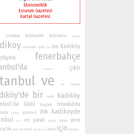
Ekonomiklik
Erzurum Gazetesi
Kartal Gazetesi
İstanbul Büyükşehir Belediyesi
turkiye
dikoy
Kadıköy
İBB
polis
tarafından
iki
fenerbahçe
ediyesi
tanbul'da
çıktı
Belediye
ve
stanbul
yangin
bu
bir
dıköy'de
kadıköy
trafik
anbul’da
öldü
istanbulda
başladı
kadikoyde
ibb
rada
gazetesi
yangın
anbul
yaralı
yeni
etti
çıkan
çarptı
özel
için
köy’de
kaza
otomobil
baskan
arac
baskani
en