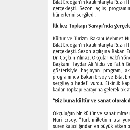
Bilal Erdoğan’ın katılımlarıyla Ruz-ı 
gerçekleşti. Sezon açılış program
hünerlerini sergiledi.
İlk kez Topkapı Sarayı’nda gerçek
Kültür ve Turizm Bakanı Mehmet N
Bilal Erdoğan’ın katılımlarıyla Ruz-ı 
gerçekleşti. Sezon açılışına Bakan E
Dr. Coşkun Yılmaz, Okçular Vakfı Yö
Başkanı Haydar Ali Yıldız ve Fatih 
gösterisiyle başlayan program, ak
programında Bakan Ersoy ve Bilal Erdo
sergileyip hedefi vurdu. Etkinlik ka
kadar Topkapı Sarayı’na gelerek ok at
“Biz buna kültür ve sanat olarak 
Okçuluğun bir kültür ve sanat mira
Nuri Ersoy, “Türk milletinin ata y
süren kalıcılığından en büyük etken o