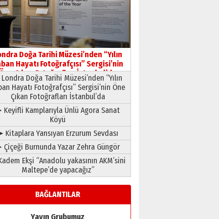
HAVVA’NIN ÜÇ KIZI
09 Temmuz 2026 Perşembe
Yusuf POLAT
Şampiyonluk Sebahattin
ondra Doğa Tarihi Müzesi’nden “Yılın
Şirin’e yazar
ban Hayatı Fotoğrafçısı” Sergisi’nin
11 Mayıs 2026 Pazartesi
Öne Çıkan Fotoğrafları İstanbul’da
Londra Doğa Tarihi Müzesi’nden “Yılın
ban Hayatı Fotoğrafçısı” Sergisi’nin Öne
Çıkan Fotoğrafları İstanbul’da
 Keyifli Kamplarıyla Ünlü Agora Sanat
Köyü
➤ Kitaplara Yansıyan Erzurum Sevdası
 Çiçeği Burnunda Yazar Zehra Güngör
adem Ekşi “Anadolu yakasının AKM’sini
Maltepe’de yapacağız”
BAĞLANTILAR
Yayın Grubumuz