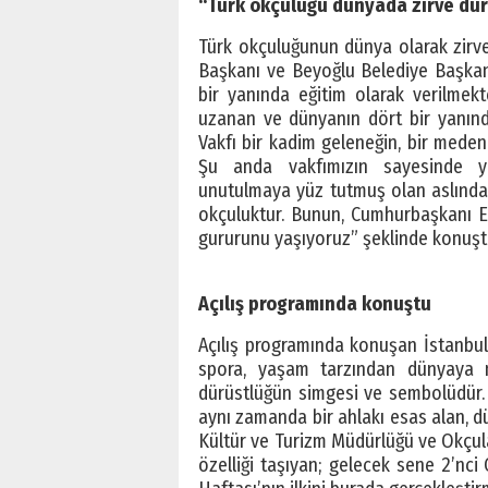
“Türk okçuluğu dünyada zirve d
Türk okçuluğunun dünya olarak zirve 
Başkanı ve Beyoğlu Belediye Başkanı
bir yanında eğitim olarak verilmekt
uzanan ve dünyanın dört bir yanınd
Vakfı bir kadim geleneğin, bir meden
Şu anda vakfımızın sayesinde y
unutulmaya yüz tutmuş olan aslında 
okçuluktur. Bunun, Cumhurbaşkanı E
gururunu yaşıyoruz” şeklinde konuşt
Açılış programında konuştu
Açılış programında konuşan İstanbul
spora, yaşam tarzından dünyaya m
dürüstlüğün simgesi ve sembolüdür. 
aynı zamanda bir ahlakı esas alan, dü
Kültür ve Turizm Müdürlüğü ve Okçula
özelliği taşıyan; gelecek sene 2’nc