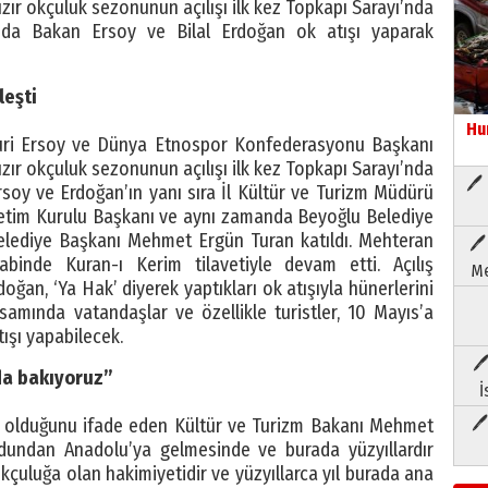
Hızır okçuluk sezonunun açılışı ilk kez Topkapı Sarayı’nda
ında Bakan Ersoy ve Bilal Erdoğan ok atışı yaparak
leşti
Hu
uri Ersoy ve Dünya Etnospor Konfederasyonu Başkanı
Hızır okçuluk sezonunun açılışı ilk kez Topkapı Sarayı’nda
🖊 
rsoy ve Erdoğan’ın yanı sıra İl Kültür ve Turizm Müdürü
netim Kurulu Başkanı ve aynı zamanda Beyoğlu Belediye
Belediye Başkanı Mehmet Ergün Turan katıldı. Mehteran
🖊
abinde Kuran-ı Kerim tilavetiyle devam etti. Açılış
Me
ğan, ‘Ya Hak’ diyerek yaptıkları ok atışıyla hünerlerini
psamında vatandaşlar ve özellikle turistler, 10 Mayıs’a
ışı yapabilecek.
🖊
da bakıyoruz”
İ
🖊
sı olduğunu ifade eden Kültür ve Turizm Bakanı Mehmet
urdundan Anadolu’ya gelmesinde ve burada yüzyıllardır
kçuluğa olan hakimiyetidir ve yüzyıllarca yıl burada ana