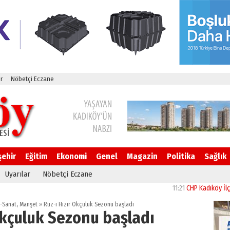
r
Nöbetçi Eczane
şehir
Eğitim
Ekonomi
Genel
Magazin
Politika
Sağlık
Uyarılar
Nöbetçi Eczane
11:21
CHP Kadıköy İlçe Başkan
r-Sanat
,
Manşet
»
Ruz-ı Hızır Okçuluk Sezonu başladı
Okçuluk Sezonu başladı