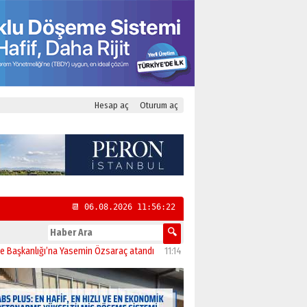
Hesap aç
Oturum aç
📆 06.08.2026 11:56:23
lığı’na Yasemin Özsaraç atandı
11:14
İstanbul’da CHP’nin 23 İlçe Başkanı Belli 