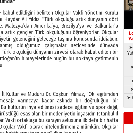
urumda”
kabul edildiğini belirten Okçular Vakfı Yönetim Kurulu
 Haydar Ali Yıldız, “Türk okçuluğu artık dünyanın dört
e. Malezya’dan Amerika’ya, Brezilya’ya ve Balkanlar’a
a artık gençler Türk okçuluğunu öğreniyorlar. Okçular
L
iyetin geleneğini geleceğe taşıma konusunda iddialıdır.
Ya
apmış olduğumuz çalışmalar neticesinde dünyada
➤ 
Türk okçuluğu dünyanın zirvesi olarak kabul edilen bir
Ya
rdoğan’ın himayelerinde bugün bu noktaya getirmenin
u.
➤
➤
 İl Kültür ve Müdürü Dr. Coşkun Yılmaz, “Ok, eğitimden
➤ K
esaja varıncaya kadar aslında bir doğruluğun, bir
Bu kültürün ihya edilmesi sadece eğitim ve spor değil,
rüstlüğü esas alan bir medeniyetin inşasıdır. İstanbul İl
r Vakfı ortaklaşa bu sarayın avlusuna ilk defa bir hafta
i Okçular Vakfı olarak nitelendirmemiz mümkün. Okçular