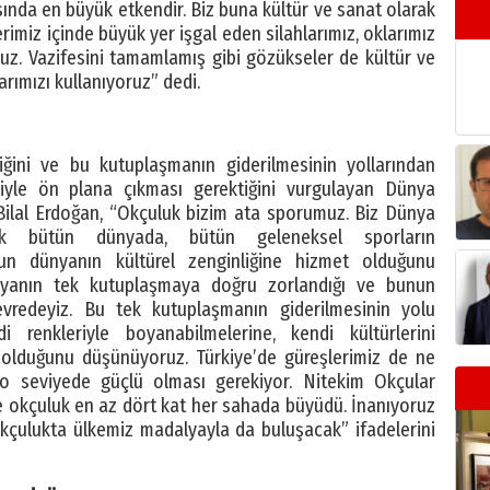
nda en büyük etkendir. Biz buna kültür ve sanat olarak
imiz içinde büyük yer işgal eden silahlarımız, oklarımız
ruz. Vazifesini tamamlamış gibi gözükseler de kültür ve
arımızı kullanıyoruz” dedi.
ğini ve bu kutuplaşmanın giderilmesinin yollarından
eriyle ön plana çıkması gerektiğini vurgulayan Dünya
lal Erdoğan, “Okçuluk bizim ata sporumuz. Biz Dünya
ak bütün dünyada, bütün geleneksel sporların
un dünyanın kültürel zenginliğine hizmet olduğunu
yanın tek kutuplaşmaya doğru zorlandığı ve bunun
evredeyiz. Bu tek kutuplaşmanın giderilmesinin yolu
i renkleriyle boyanabilmelerine, kendi kültürlerini
olduğunu düşünüyoruz. Türkiye’de güreşlerimiz de ne
 seviyede güçlü olması gerekiyor. Nitekim Okçular
de okçuluk en az dört kat her sahada büyüdü. İnanıyoruz
kçulukta ülkemiz madalyayla da buluşacak” ifadelerini