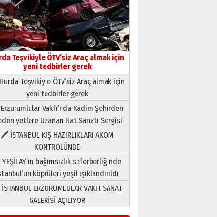
rda Teşvikiyle ÖTV’siz Araç almak için
yeni tedbirler gerek
Hurda Teşvikiyle ÖTV’siz Araç almak için
yeni tedbirler gerek
Neşat YALÇIN
 Erzurumlular Vakfı’nda Kadim Şehirden
Paranın Aile Kültüründeki Yeri
deniyetlere Uzanan Hat Sanatı Sergisi
03 Ağustos 2026 Pazartesi
🖊 İSTANBUL KIŞ HAZIRLIKLARI AKOM
KONTROLÜNDE
Yıldırım Gündoğdu
HAVVA’NIN ÜÇ KIZI
 YEŞİLAY’ın bağımsızlık seferberliğinde
09 Temmuz 2026 Perşembe
stanbul’un köprüleri yeşil ışıklandırıldı
 İSTANBUL ERZURUMLULAR VAKFI SANAT
Yusuf POLAT
GALERİSİ AÇILIYOR
Şampiyonluk Sebahattin
Şirin’e yazar