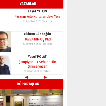
YAZARLAR
11 Mayıs 2026 Pazartesi
Neşat YALÇIN
Paranın Aile Kültüründeki Yeri
03 Ağustos 2026 Pazartesi
Yıldırım Gündoğdu
HAVVA’NIN ÜÇ KIZI
09 Temmuz 2026 Perşembe
Yusuf POLAT
Şampiyonluk Sebahattin
Şirin’e yazar
11 Mayıs 2026 Pazartesi
◀
▶
Neşat YALÇIN
RÖPORTAJLAR
Paranın Aile Kültüründeki Yeri
03 Ağustos 2026 Pazartesi
Yıldırım Gündoğdu