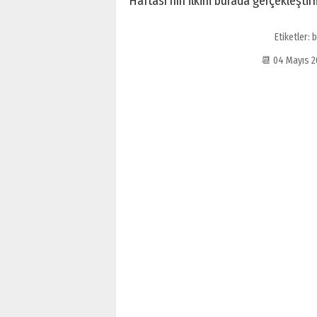
Haftası’nın ilkini burada gerçekleşti
Etiketler:
b
📆 04 Mayıs 