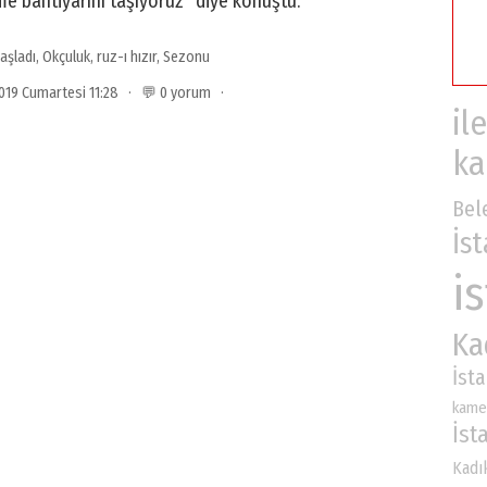
rme bahtiyarını taşıyoruz” diye konuştu.
aşladı
,
Okçuluk
,
ruz-ı hızır
,
Sezonu
2019 Cumartesi 11:28 · 💬 0 yorum ·
ile
ka
Bel
İs
i
Ka
İst
kame
İst
Kadı