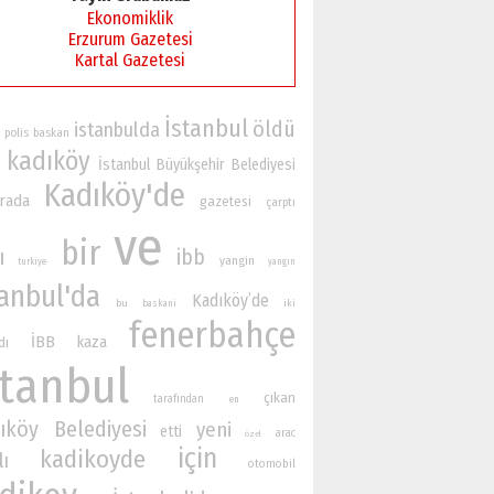
Ekonomiklik
Erzurum Gazetesi
Kartal Gazetesi
İstanbul
öldü
istanbulda
polis
baskan
kadıköy
İstanbul Büyükşehir Belediyesi
Kadıköy'de
rada
gazetesi
çarptı
ve
bir
ı
ibb
yangin
turkiye
yangın
tanbul'da
Kadıköy’de
bu
iki
baskani
fenerbahçe
İBB
kaza
dı
stanbul
çıkan
tarafından
en
ıköy Belediyesi
yeni
etti
arac
özel
için
kadikoyde
lı
otomobil