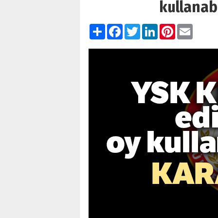
kullanab
Paylaş
Facebook
Twitter
LinkedIn
Pinterest
Email