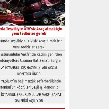
rda Teşvikiyle ÖTV’siz Araç almak için
yeni tedbirler gerek
Hurda Teşvikiyle ÖTV’siz Araç almak için
Neşat YALÇIN
yeni tedbirler gerek
Paranın Aile Kültüründeki Yeri
 Erzurumlular Vakfı’nda Kadim Şehirden
03 Ağustos 2026 Pazartesi
deniyetlere Uzanan Hat Sanatı Sergisi
Yıldırım Gündoğdu
🖊 İSTANBUL KIŞ HAZIRLIKLARI AKOM
HAVVA’NIN ÜÇ KIZI
KONTROLÜNDE
09 Temmuz 2026 Perşembe
 YEŞİLAY’ın bağımsızlık seferberliğinde
stanbul’un köprüleri yeşil ışıklandırıldı
Yusuf POLAT
 İSTANBUL ERZURUMLULAR VAKFI SANAT
Şampiyonluk Sebahattin
Şirin’e yazar
GALERİSİ AÇILIYOR
11 Mayıs 2026 Pazartesi