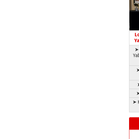
L
Ya
➤ 
Ya
➤
➤
➤ K