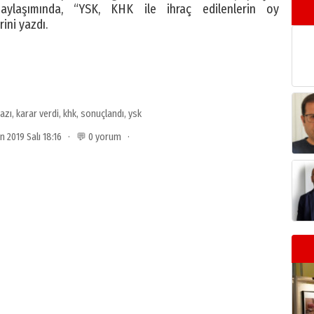
aylaşımında, “YSK, KHK ile ihraç edilenlerin oy
rini yazdı.
razı
,
karar verdi
,
khk
,
sonuçlandı
,
ysk
an 2019 Salı 18:16 · 💬 0 yorum ·