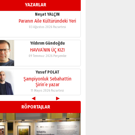
YAZARLAR
Neşat YALÇIN
Paranın Aile Kültüründeki Yeri
03 Ağustos 2026 Pazartesi
Yıldırım Gündoğdu
HAVVA’NIN ÜÇ KIZI
09 Temmuz 2026 Perşembe
Yusuf POLAT
Şampiyonluk Sebahattin
Şirin’e yazar
11 Mayıs 2026 Pazartesi
Neşat YALÇIN
◀
▶
Paranın Aile Kültüründeki Yeri
03 Ağustos 2026 Pazartesi
RÖPORTAJLAR
Yıldırım Gündoğdu
HAVVA’NIN ÜÇ KIZI
09 Temmuz 2026 Perşembe