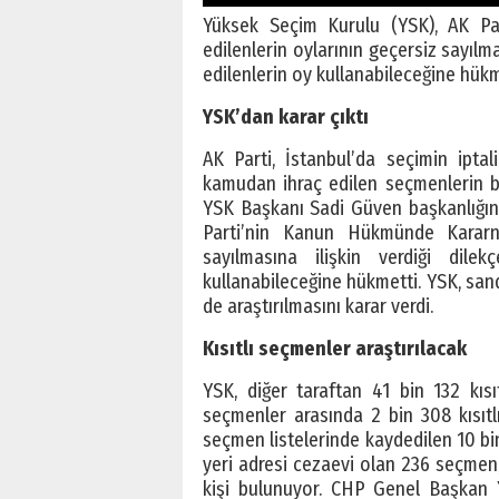
Yüksek Seçim Kurulu (YSK), AK Pa
edilenlerin oylarının geçersiz sayılma
edilenlerin oy kullanabileceğine hükm
YSK’dan karar çıktı
AK Parti, İstanbul’da seçimin ip
kamudan ihraç edilen seçmenlerin bul
YSK Başkanı Sadi Güven başkanlığında
Parti’nin Kanun Hükmünde Kararna
sayılmasına ilişkin verdiği dile
kullanabileceğine hükmetti. YSK, san
de araştırılmasını karar verdi.
Kısıtlı seçmenler araştırılacak
YSK, diğer taraftan 41 bin 132 kısıt
seçmenler arasında 2 bin 308 kısıt
seçmen listelerinde kaydedilen 10 bi
yeri adresi cezaevi olan 236 seçmen,
kişi bulunuyor. CHP Genel Başkan Y