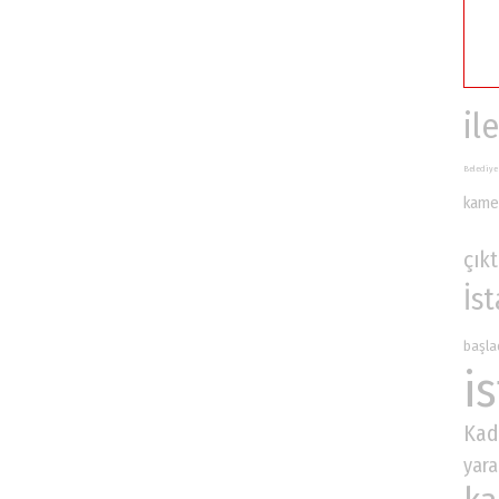
ile
Belediye
kame
çıkt
İs
başla
i
Kad
yara