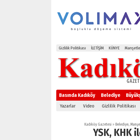
Gizlilik Politikası
İLETİŞİM
KÜNYE
Manşetle
Basında Kadıköy
Belediye
Büyük
Yazarlar
Video
Gizlilik Politikası
Kadıköy Gazetesi
»
Belediye
,
Manşe
YSK, KHK il