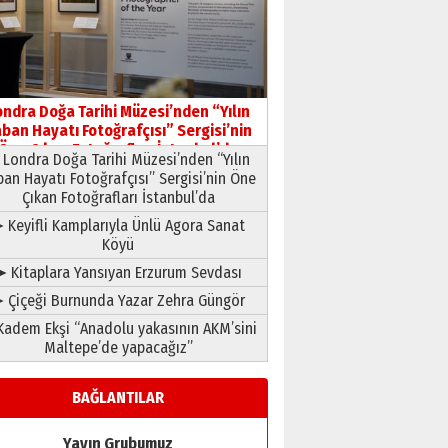
Yusuf POLAT
Şampiyonluk Sebahattin
Şirin’e yazar
ondra Doğa Tarihi Müzesi’nden “Yılın
11 Mayıs 2026 Pazartesi
ban Hayatı Fotoğrafçısı” Sergisi’nin
Öne Çıkan Fotoğrafları İstanbul’da
Londra Doğa Tarihi Müzesi’nden “Yılın
ban Hayatı Fotoğrafçısı” Sergisi’nin Öne
Çıkan Fotoğrafları İstanbul’da
 Keyifli Kamplarıyla Ünlü Agora Sanat
Köyü
➤ Kitaplara Yansıyan Erzurum Sevdası
 Çiçeği Burnunda Yazar Zehra Güngör
adem Ekşi “Anadolu yakasının AKM’sini
Maltepe’de yapacağız”
BAĞLANTILAR
Yayın Grubumuz