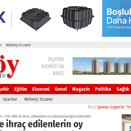
r
Nöbetçi Eczane
şehir
Eğitim
Ekonomi
Genel
Magazin
Politika
Sağlık
Uyarılar
Nöbetçi Eczane
18:42
Şennur Üzgen’in “Tekâmül”
t
»
YSK, KHK ile ihraç edilenlerin oy kullanabileceğine hükmetti
e ihraç edilenlerin oy