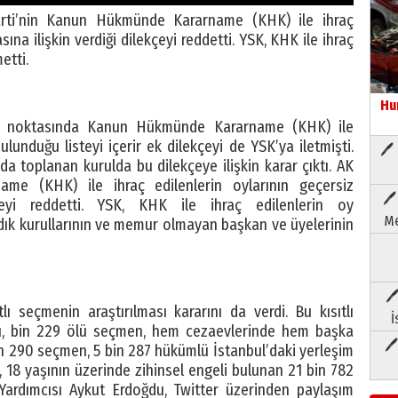
rti’nin Kanun Hükmünde Kararname (KHK) ile ihraç
sına ilişkin verdiği dilekçeyi reddetti. YSK, KHK ile ihraç
etti.
Hu
tali noktasında Kanun Hükmünde Kararname (KHK) ile
unduğu listeyi içerir ek dilekçeyi de YSK’ya iletmişti.
🖊 
 toplanan kurulda bu dilekçeye ilişkin karar çıktı. AK
me (KHK) ile ihraç edilenlerin oylarının geçersiz
🖊
kçeyi reddetti. YSK, KHK ile ihraç edilenlerin oy
Me
dık kurullarının ve memur olmayan başkan ve üyelerinin
🖊
lı seçmenin araştırılması kararını da verdi. Bu kısıtlı
İ
lı, bin 229 ölü seçmen, hem cezaevlerinde hem başka
🖊
n 290 seçmen, 5 bin 287 hükümlü İstanbul’daki yerleşim
 18 yaşının üzerinde zihinsel engeli bulunan 21 bin 782
ardımcısı Aykut Erdoğdu, Twitter üzerinden paylaşım