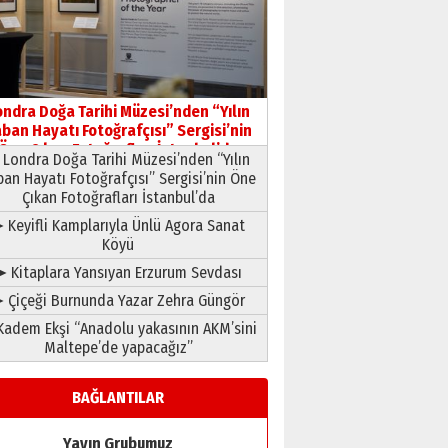
HAVVA’NIN ÜÇ KIZI
09 Temmuz 2026 Perşembe
Yusuf POLAT
Şampiyonluk Sebahattin
ondra Doğa Tarihi Müzesi’nden “Yılın
Şirin’e yazar
ban Hayatı Fotoğrafçısı” Sergisi’nin
11 Mayıs 2026 Pazartesi
Öne Çıkan Fotoğrafları İstanbul’da
Londra Doğa Tarihi Müzesi’nden “Yılın
ban Hayatı Fotoğrafçısı” Sergisi’nin Öne
Çıkan Fotoğrafları İstanbul’da
 Keyifli Kamplarıyla Ünlü Agora Sanat
Köyü
➤ Kitaplara Yansıyan Erzurum Sevdası
 Çiçeği Burnunda Yazar Zehra Güngör
adem Ekşi “Anadolu yakasının AKM’sini
Maltepe’de yapacağız”
BAĞLANTILAR
Yayın Grubumuz