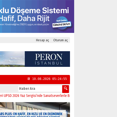
Hesap aç
Oturum aç
📆 10.08.2026 05:24:56
026 Yaz Sergisi’nde Sanatseverlerle Buluştu
11:21
CHP Kadıköy İlçe Başkanlığ