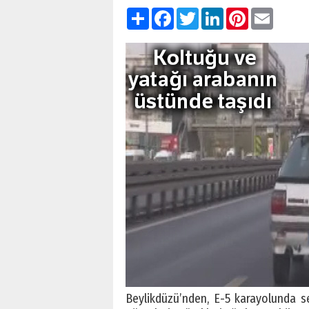
Paylaş
Facebook
Twitter
LinkedIn
Pinterest
Email
Beylikdüzü’nden, E-5 karayolunda se