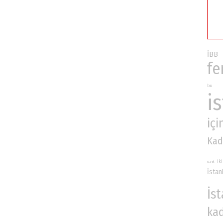
İBB
fe
bu
i
içi
Kad
iki
özel
İst
İs
ka