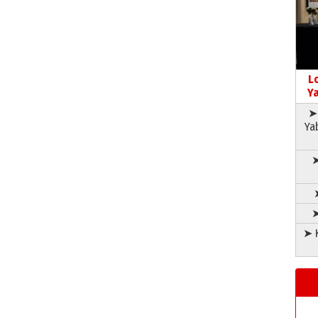
L
Ya
➤ 
Ya
➤
➤
➤ K