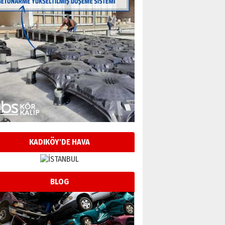
KADIKÖY'DE HAVA
BLOG