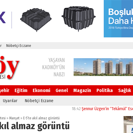
r
Nöbetçi Eczane
şehir
Eğitim
Ekonomi
Genel
Magazin
Politika
Sağlık
Uyarılar
Nöbetçi Eczane
18:42
Şennur Üzgen’in “Tekâmül” Eseri UPSD 2
tesi
»
Manşet
»
E-5’te akıl almaz görüntü
akıl almaz görüntü