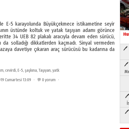
de E-5 karayolunda Büyükçekmece istikametine seyir
asının üstünde koltuk ve yatak taşıyan adamı görünce
Hu
eritte 34 UEB 82 plakalı aracıyla devam eden sürücü,
ı da solladığı dikkatlerden kaçmadı. Sinyal vermeden
🖊 
r kazaya davetiye çıkaran araç sürücüsü bu kadarına da
🖊
am
,
cevirdi
,
E-5
,
şaşkına
,
Taşıyan
,
yatk
Me
2019 Cumartesi 13:09 · 💬 0 yorum ·
🖊
İ
🖊