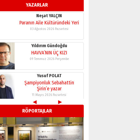
YAZARLAR
11 Mayıs 2026 Pazartesi
Neşat YALÇIN
Paranın Aile Kültüründeki Yeri
03 Ağustos 2026 Pazartesi
Yıldırım Gündoğdu
HAVVA’NIN ÜÇ KIZI
09 Temmuz 2026 Perşembe
Yusuf POLAT
Şampiyonluk Sebahattin
Şirin’e yazar
11 Mayıs 2026 Pazartesi
◀
▶
Neşat YALÇIN
RÖPORTAJLAR
Paranın Aile Kültüründeki Yeri
03 Ağustos 2026 Pazartesi
Yıldırım Gündoğdu