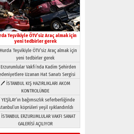
rda Teşvikiyle ÖTV’siz Araç almak için
yeni tedbirler gerek
Hurda Teşvikiyle ÖTV’siz Araç almak için
yeni tedbirler gerek
Neşat YALÇIN
 Erzurumlular Vakfı’nda Kadim Şehirden
Paranın Aile Kültüründeki Yeri
deniyetlere Uzanan Hat Sanatı Sergisi
03 Ağustos 2026 Pazartesi
🖊 İSTANBUL KIŞ HAZIRLIKLARI AKOM
KONTROLÜNDE
Yıldırım Gündoğdu
HAVVA’NIN ÜÇ KIZI
 YEŞİLAY’ın bağımsızlık seferberliğinde
09 Temmuz 2026 Perşembe
stanbul’un köprüleri yeşil ışıklandırıldı
 İSTANBUL ERZURUMLULAR VAKFI SANAT
Yusuf POLAT
GALERİSİ AÇILIYOR
Şampiyonluk Sebahattin
Şirin’e yazar