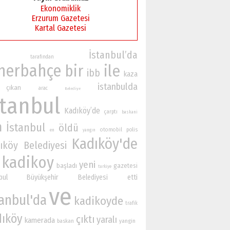
Ekonomiklik
Erzurum Gazetesi
Kartal Gazetesi
İstanbul’da
tarafından
nerbahçe
bir
ile
ibb
kaza
istanbulda
çıkan
arac
Belediye
stanbul
Kadıköy’de
çarptı
baskani
n
İstanbul
öldü
otomobil
polis
en
yangın
Kadıköy'de
ıköy Belediyesi
kadikoy
yeni
başladı
gazetesi
turkiye
anbul Büyükşehir Belediyesi
etti
ve
tanbul'da
kadikoyde
trafik
dıköy
çıktı
yaralı
kamerada
yangin
baskan