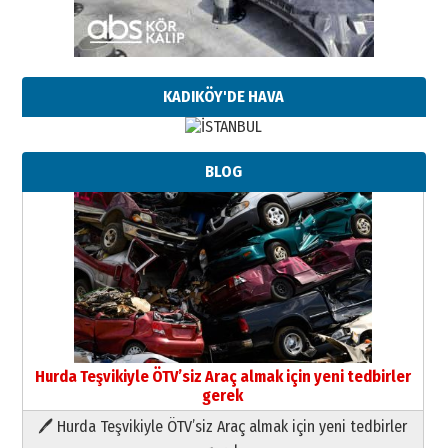
KADIKÖY'DE HAVA
BLOG
Hurda Teşvikiyle ÖTV’siz Araç almak için yeni tedbirler
gerek
🖊 Hurda Teşvikiyle ÖTV’siz Araç almak için yeni tedbirler
Neşat YALÇIN