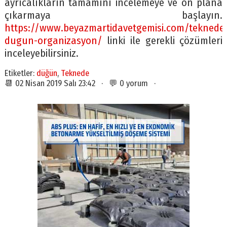
ayrıcalıkların tamamını incelemeye ve ön plana
çıkarmaya başlayın.
https://www.beyazmartidavetgemisi.com/teknede
dugun-organizasyon/
linki ile gerekli çözümleri
inceleyebilirsiniz.
Etiketler:
düğün
,
Teknede
📆 02 Nisan 2019 Salı 23:42 · 💬 0 yorum ·