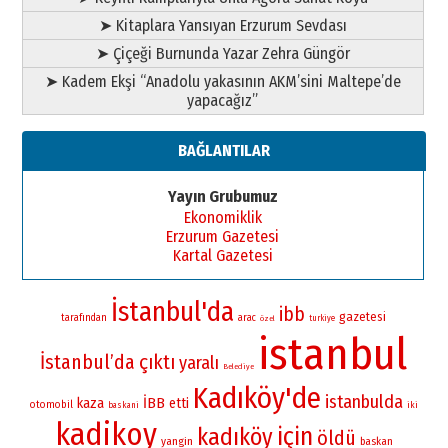
➤ Kitaplara Yansıyan Erzurum Sevdası
➤ Çiçeği Burnunda Yazar Zehra Güngör
➤ Kadem Ekşi “Anadolu yakasının AKM’sini Maltepe’de
yapacağız”
BAĞLANTILAR
Yayın Grubumuz
Ekonomiklik
Erzurum Gazetesi
Kartal Gazetesi
İstanbul'da
ibb
gazetesi
tarafından
arac
turkiye
özel
istanbul
İstanbul’da
çıktı
yaralı
Belediye
Kadıköy'de
istanbulda
İBB
kaza
etti
otomobil
iki
baskani
kadikoy
için
kadıköy
öldü
yangin
baskan