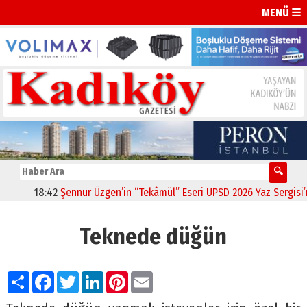
MENÜ ☰
18:42
Şennur Üzgen’in “Tekâmül” Eseri UPSD 2026 Yaz Sergisi’nde 
Teknede düğün
Paylaş
Facebook
Twitter
LinkedIn
Pinterest
Email