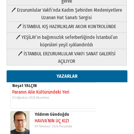
gerek
Paranın Aile Kültüründeki Yeri
🖊 Erzurumlular Vakfı’nda Kadim Şehirden Medeniyetlere
03 Ağustos 2026 Pazartesi
Uzanan Hat Sanatı Sergisi
🖊 İSTANBUL KIŞ HAZIRLIKLARI AKOM KONTROLÜNDE
Yıldırım Gündoğdu
HAVVA’NIN ÜÇ KIZI
🖊 YEŞİLAY’ın bağımsızlık seferberliğinde İstanbul’un
09 Temmuz 2026 Perşembe
köprüleri yeşil ışıklandırıldı
🖊 İSTANBUL ERZURUMLULAR VAKFI SANAT GALERİSİ
Yusuf POLAT
AÇILIYOR
Şampiyonluk Sebahattin Şirin’e
yazar
11 Mayıs 2026 Pazartesi
YAZARLAR
Neşat YALÇIN
Paranın Aile Kültüründeki Yeri
03 Ağustos 2026 Pazartesi
Yıldırım Gündoğdu
HAVVA’NIN ÜÇ KIZI
09 Temmuz 2026 Perşembe