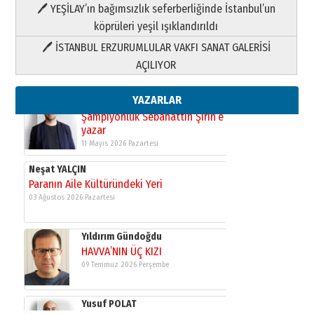
HAVVA’NIN ÜÇ KIZI
🖊 YEŞİLAY’ın bağımsızlık seferberliğinde İstanbul’un
09 Temmuz 2026 Perşembe
köprüleri yeşil ışıklandırıldı
🖊 İSTANBUL ERZURUMLULAR VAKFI SANAT GALERİSİ
Yusuf POLAT
AÇILIYOR
Şampiyonluk Sebahattin Şirin’e
yazar
11 Mayıs 2026 Pazartesi
YAZARLAR
Neşat YALÇIN
Paranın Aile Kültüründeki Yeri
03 Ağustos 2026 Pazartesi
Yıldırım Gündoğdu
HAVVA’NIN ÜÇ KIZI
09 Temmuz 2026 Perşembe
Yusuf POLAT
Şampiyonluk Sebahattin Şirin’e
yazar
11 Mayıs 2026 Pazartesi