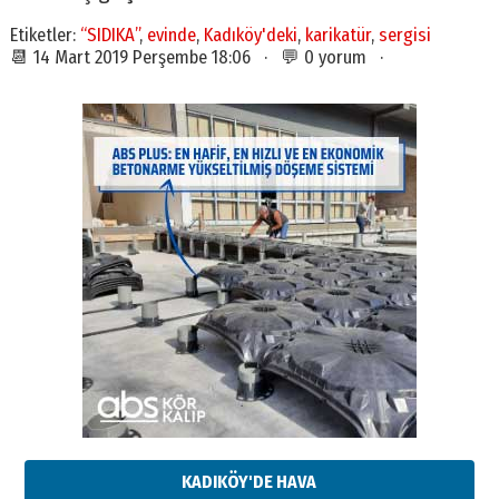
Etiketler:
“SIDIKA”
,
evinde
,
Kadıköy'deki
,
karikatür
,
sergisi
📆 14 Mart 2019 Perşembe 18:06 · 💬 0 yorum ·
KADIKÖY'DE HAVA