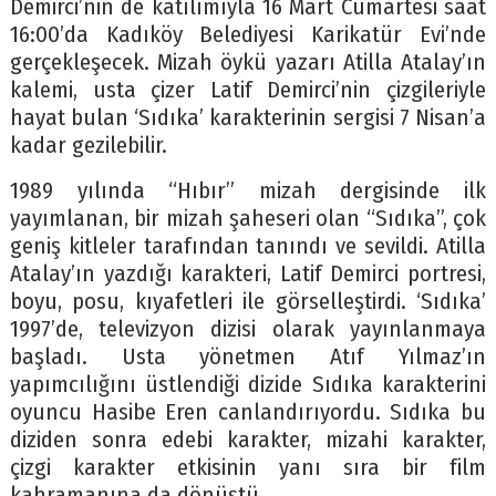
Demirci’nin de katılımıyla 16 Mart Cumartesi saat
16:00’da Kadıköy Belediyesi Karikatür Evi’nde
gerçekleşecek. Mizah öykü yazarı Atilla Atalay’ın
kalemi, usta çizer Latif Demirci’nin çizgileriyle
hayat bulan ‘Sıdıka’ karakterinin sergisi 7 Nisan’a
kadar gezilebilir.
1989 yılında “Hıbır” mizah dergisinde ilk
yayımlanan, bir mizah şaheseri olan “Sıdıka”, çok
geniş kitleler tarafından tanındı ve sevildi. Atilla
Atalay’ın yazdığı karakteri, Latif Demirci portresi,
boyu, posu, kıyafetleri ile görselleştirdi. ‘Sıdıka’
1997’de, televizyon dizisi olarak yayınlanmaya
başladı. Usta yönetmen Atıf Yılmaz’ın
yapımcılığını üstlendiği dizide Sıdıka karakterini
oyuncu Hasibe Eren canlandırıyordu. Sıdıka bu
diziden sonra edebi karakter, mizahi karakter,
çizgi karakter etkisinin yanı sıra bir film
kahramanına da dönüştü.