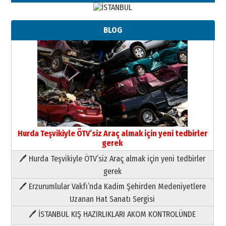
BLOG
Hurda Teşvikiyle ÖTV’siz Araç almak için yeni tedbirler
gerek
🖊 Hurda Teşvikiyle ÖTV’siz Araç almak için yeni tedbirler
Neşat YALÇIN
gerek
Paranın Aile Kültüründeki Yeri
🖊 Erzurumlular Vakfı’nda Kadim Şehirden Medeniyetlere
03 Ağustos 2026 Pazartesi
Uzanan Hat Sanatı Sergisi
🖊 İSTANBUL KIŞ HAZIRLIKLARI AKOM KONTROLÜNDE
Yıldırım Gündoğdu