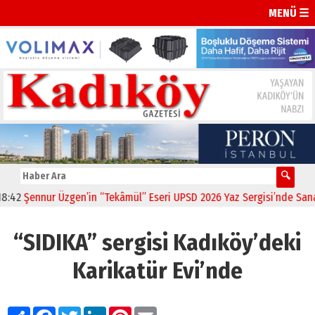
MENÜ ☰
2
Şennur Üzgen’in “Tekâmül” Eseri UPSD 2026 Yaz Sergisi’nde Sanatsev
“SIDIKA” sergisi Kadıköy’deki
Karikatür Evi’nde
Paylaş
Facebook
Twitter
LinkedIn
Pinterest
Email