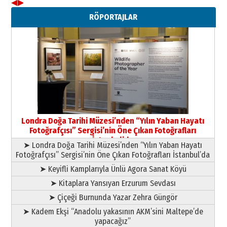
◀
▶
Neşat YALÇIN
RÖPORTAJLAR
Paranın Aile Kültüründeki Yeri
03 Ağustos 2026 Pazartesi
Yıldırım Gündoğdu
HAVVA’NIN ÜÇ KIZI
09 Temmuz 2026 Perşembe
Yusuf POLAT
Şampiyonluk Sebahattin Şirin’e
Londra Doğa Tarihi Müzesi’nden “Yılın Yaban Hayatı
yazar
Fotoğrafçısı” Sergisi’nin Öne Çıkan Fotoğrafları
11 Mayıs 2026 Pazartesi
İstanbul’da
➤ Londra Doğa Tarihi Müzesi’nden “Yılın Yaban Hayatı
Fotoğrafçısı” Sergisi’nin Öne Çıkan Fotoğrafları İstanbul’da
➤ Keyifli Kamplarıyla Ünlü Agora Sanat Köyü
➤ Kitaplara Yansıyan Erzurum Sevdası
➤ Çiçeği Burnunda Yazar Zehra Güngör
➤ Kadem Ekşi “Anadolu yakasının AKM’sini Maltepe’de
yapacağız”