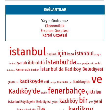
BAĞLANTILAR
Yayın Grubumuz
Ekonomiklik
Erzurum Gazetesi
Kartal Gazetesi
istanbul
için
İstanbul
kaza
başladı
yangın
İstanbul'da
öldü
ibb
yaralı
yangin
otomobil
baskani
özel
İstanbul’da
Kadıköy Belediyesi
kamerada
baskan
Belediye
ve
kadikoyde
Kadıköy’de
etti
çıkan
iki
tarafından
bu
turkiye
fenerbahçe
Kadıköy'de
çıktı
İBB
trafik
bir
kadıköy
yeni
İstanbul Büyükşehir Belediyesi
çarptı
arac
ile
kadikoy