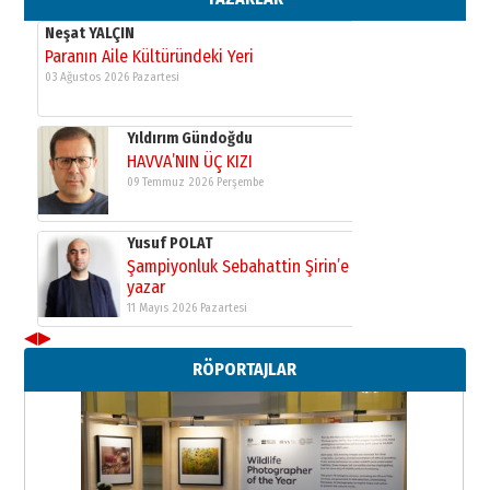
Neşat YALÇIN
Paranın Aile Kültüründeki Yeri
03 Ağustos 2026 Pazartesi
Yıldırım Gündoğdu
HAVVA’NIN ÜÇ KIZI
09 Temmuz 2026 Perşembe
Yusuf POLAT
Şampiyonluk Sebahattin Şirin’e
yazar
11 Mayıs 2026 Pazartesi
◀
▶
Neşat YALÇIN
RÖPORTAJLAR
Paranın Aile Kültüründeki Yeri
03 Ağustos 2026 Pazartesi
Yıldırım Gündoğdu
HAVVA’NIN ÜÇ KIZI