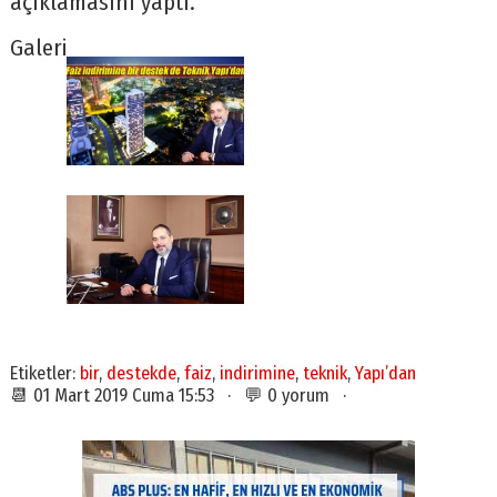
açıklamasını yaptı.
Galeri
Etiketler:
bir
,
destekde
,
faiz
,
indirimine
,
teknik
,
Yapı’dan
📆 01 Mart 2019 Cuma 15:53 · 💬 0 yorum ·