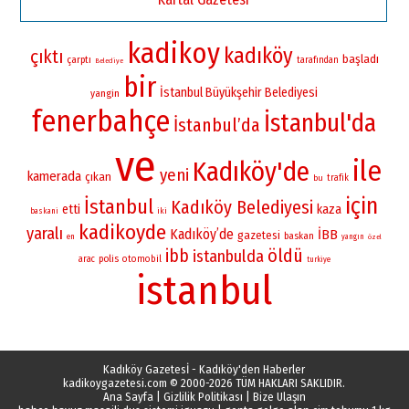
kadikoy
kadıköy
çıktı
başladı
çarptı
tarafından
Belediye
bir
İstanbul Büyükşehir Belediyesi
yangin
fenerbahçe
İstanbul'da
İstanbul’da
ve
ile
Kadıköy'de
yeni
kamerada
çıkan
bu
trafik
için
İstanbul
Kadıköy Belediyesi
etti
kaza
iki
baskani
kadikoyde
yaralı
Kadıköy’de
İBB
gazetesi
baskan
en
yangın
özel
öldü
ibb
istanbulda
polis
otomobil
arac
turkiye
istanbul
Kadıköy Gazetesİ - Kadıköy'den Haberler
kadikoygazetesi.com
© 2000-2026 TÜM HAKLARI SAKLIDIR.
Ana Sayfa
|
Gizlilik Politikası
|
Bize Ulaşın