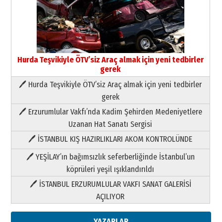
Hurda Teşvikiyle ÖTV’siz Araç almak için yeni tedbirler
gerek
🖊 Hurda Teşvikiyle ÖTV’siz Araç almak için yeni tedbirler
Neşat YALÇIN
gerek
Paranın Aile Kültüründeki Yeri
🖊 Erzurumlular Vakfı’nda Kadim Şehirden Medeniyetlere
03 Ağustos 2026 Pazartesi
Uzanan Hat Sanatı Sergisi
🖊 İSTANBUL KIŞ HAZIRLIKLARI AKOM KONTROLÜNDE
Yıldırım Gündoğdu
HAVVA’NIN ÜÇ KIZI
🖊 YEŞİLAY’ın bağımsızlık seferberliğinde İstanbul’un
09 Temmuz 2026 Perşembe
köprüleri yeşil ışıklandırıldı
🖊 İSTANBUL ERZURUMLULAR VAKFI SANAT GALERİSİ
Yusuf POLAT
AÇILIYOR
Şampiyonluk Sebahattin Şirin’e
yazar
11 Mayıs 2026 Pazartesi
YAZARLAR