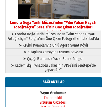
09 Temmuz 2026 Perşembe
Yusuf POLAT
Şampiyonluk Sebahattin Şirin’e
Londra Doğa Tarihi Müzesi’nden “Yılın Yaban Hayatı
yazar
Fotoğrafçısı” Sergisi’nin Öne Çıkan Fotoğrafları
11 Mayıs 2026 Pazartesi
İstanbul’da
➤ Londra Doğa Tarihi Müzesi’nden “Yılın Yaban Hayatı
Fotoğrafçısı” Sergisi’nin Öne Çıkan Fotoğrafları İstanbul’da
➤ Keyifli Kamplarıyla Ünlü Agora Sanat Köyü
➤ Kitaplara Yansıyan Erzurum Sevdası
➤ Çiçeği Burnunda Yazar Zehra Güngör
➤ Kadem Ekşi “Anadolu yakasının AKM’sini Maltepe’de
yapacağız”
BAĞLANTILAR
Yayın Grubumuz
Ekonomiklik
Erzurum Gazetesi
Kartal Gazetesi