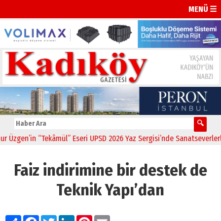
MENÜ ☰
n’in “Tekâmül” Eseri UPSD 2026 Yaz Sergisi’nde Sanatseverlerle Bul
Faiz indirimine bir destek de
Teknik Yapı’dan
Paylaş
Facebook
Twitter
LinkedIn
Pinterest
Email