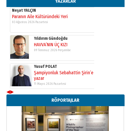
YAZARLAR
Neşat YALÇIN
Paranın Aile Kültüründeki Yeri
03 Ağustos 2026 Pazartesi
Yıldırım Gündoğdu
HAVVA’NIN ÜÇ KIZI
09 Temmuz 2026 Perşembe
Yusuf POLAT
Şampiyonluk Sebahattin Şirin’e
yazar
11 Mayıs 2026 Pazartesi
◀
▶
Neşat YALÇIN
RÖPORTAJLAR
Paranın Aile Kültüründeki Yeri
03 Ağustos 2026 Pazartesi
Yıldırım Gündoğdu
HAVVA’NIN ÜÇ KIZI