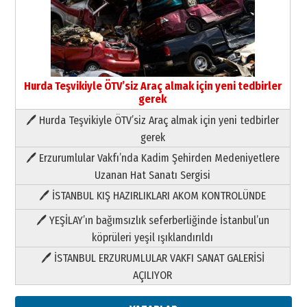
Hurda Teşvikiyle ÖTV’siz Araç almak için yeni tedbirler
gerek
🖊 Hurda Teşvikiyle ÖTV’siz Araç almak için yeni tedbirler
Neşat YALÇIN
gerek
Paranın Aile Kültüründeki Yeri
🖊 Erzurumlular Vakfı’nda Kadim Şehirden Medeniyetlere
03 Ağustos 2026 Pazartesi
Uzanan Hat Sanatı Sergisi
🖊 İSTANBUL KIŞ HAZIRLIKLARI AKOM KONTROLÜNDE
Yıldırım Gündoğdu
HAVVA’NIN ÜÇ KIZI
🖊 YEŞİLAY’ın bağımsızlık seferberliğinde İstanbul’un
09 Temmuz 2026 Perşembe
köprüleri yeşil ışıklandırıldı
🖊 İSTANBUL ERZURUMLULAR VAKFI SANAT GALERİSİ
Yusuf POLAT
AÇILIYOR
Şampiyonluk Sebahattin Şirin’e
yazar
11 Mayıs 2026 Pazartesi