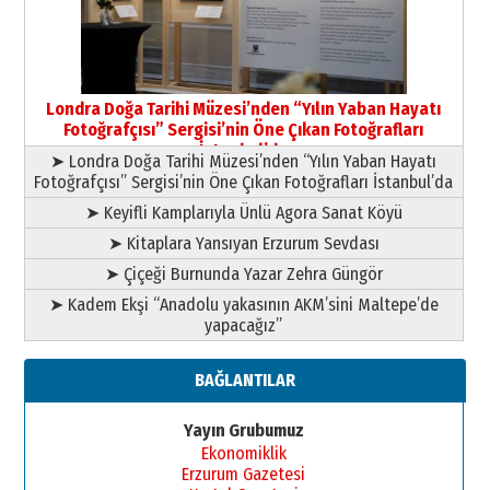
09 Temmuz 2026 Perşembe
Yusuf POLAT
Şampiyonluk Sebahattin Şirin’e
Londra Doğa Tarihi Müzesi’nden “Yılın Yaban Hayatı
yazar
Fotoğrafçısı” Sergisi’nin Öne Çıkan Fotoğrafları
11 Mayıs 2026 Pazartesi
İstanbul’da
➤ Londra Doğa Tarihi Müzesi’nden “Yılın Yaban Hayatı
Fotoğrafçısı” Sergisi’nin Öne Çıkan Fotoğrafları İstanbul’da
➤ Keyifli Kamplarıyla Ünlü Agora Sanat Köyü
➤ Kitaplara Yansıyan Erzurum Sevdası
➤ Çiçeği Burnunda Yazar Zehra Güngör
➤ Kadem Ekşi “Anadolu yakasının AKM’sini Maltepe’de
yapacağız”
BAĞLANTILAR
Yayın Grubumuz
Ekonomiklik
Erzurum Gazetesi