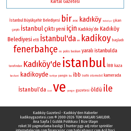
Kartal Gazetesi
bir
kadıköy
İstanbul Büyükşehir Belediyesi
çıkan
arac
Belediye
için
İstanbul
çıktı
Kadıköy
yeni
Kadıköy’de
çarptı
kadikoy
İstanbul'da
Belediyesi
etti
başladı
en
fenerbahçe
yaralı
istanbulda
polis
baskan
iki
istanbul
Kadıköy'de
İBB
kaza
tarafından
kadikoyde
ibb
kamerada
yangin
otomobil
bu
trafik
baskani
turkiye
ve
ile
İstanbul’da
öldü
gazetesi
yangın
özel
Kadıköy Gazetesİ - Kadıköy'den Haberler
kadikoygazetesi.com
© 2000-2026 TÜM HAKLARI SAKLIDIR.
Ana Sayfa
|
Gizlilik Politikası
|
Bize Ulaşın
roket 30 yagmurlama basligi
|
hunter pgp adj rotor sprinkler
internetelecom.com
financespc.com
bahcehavuz.com
Acil Dişçi