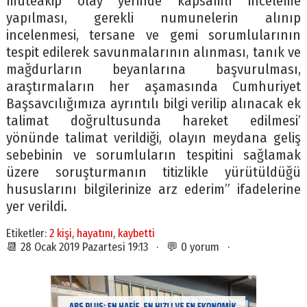
müteakip olay yerinde kapsamlı inceleme
yapılması, gerekli numunelerin alınıp
incelenmesi, tersane ve gemi sorumlularının
tespit edilerek savunmalarının alınması, tanık ve
mağdurların beyanlarına başvurulması,
araştırmaların her aşamasında Cumhuriyet
Başsavcılığımıza ayrıntılı bilgi verilip alınacak ek
talimat doğrultusunda hareket edilmesi’
yönünde talimat verildiği, olayın meydana geliş
sebebinin ve sorumluların tespitini sağlamak
üzere soruşturmanın titizlikle yürütüldüğü
hususlarını bilgilerinize arz ederim” ifadelerine
yer verildi.
Etiketler:
2 kişi
,
hayatını
,
kaybetti
📆 28 Ocak 2019 Pazartesi 19:13 · 💬 0 yorum ·