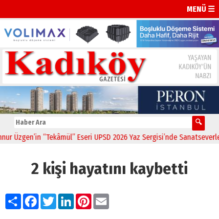
MENÜ ☰
Üzgen’in “Tekâmül” Eseri UPSD 2026 Yaz Sergisi’nde Sanatseverlerle 
2 kişi hayatını kaybetti
Paylaş
Facebook
Twitter
LinkedIn
Pinterest
Email