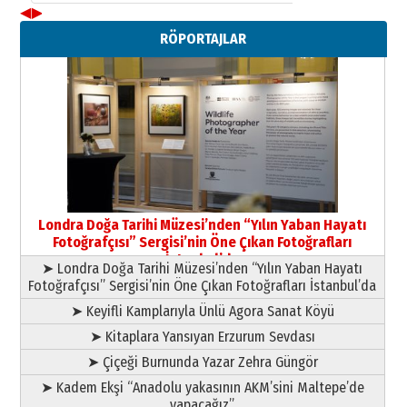
◀
▶
Neşat YALÇIN
RÖPORTAJLAR
Paranın Aile Kültüründeki Yeri
03 Ağustos 2026 Pazartesi
Yıldırım Gündoğdu
HAVVA’NIN ÜÇ KIZI
09 Temmuz 2026 Perşembe
Yusuf POLAT
Şampiyonluk Sebahattin Şirin’e
Londra Doğa Tarihi Müzesi’nden “Yılın Yaban Hayatı
yazar
Fotoğrafçısı” Sergisi’nin Öne Çıkan Fotoğrafları
11 Mayıs 2026 Pazartesi
İstanbul’da
➤ Londra Doğa Tarihi Müzesi’nden “Yılın Yaban Hayatı
Fotoğrafçısı” Sergisi’nin Öne Çıkan Fotoğrafları İstanbul’da
➤ Keyifli Kamplarıyla Ünlü Agora Sanat Köyü
➤ Kitaplara Yansıyan Erzurum Sevdası
➤ Çiçeği Burnunda Yazar Zehra Güngör
➤ Kadem Ekşi “Anadolu yakasının AKM’sini Maltepe’de
yapacağız”