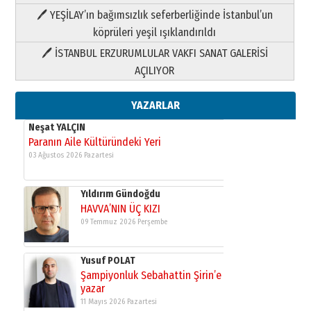
HAVVA’NIN ÜÇ KIZI
🖊 YEŞİLAY’ın bağımsızlık seferberliğinde İstanbul’un
09 Temmuz 2026 Perşembe
köprüleri yeşil ışıklandırıldı
🖊 İSTANBUL ERZURUMLULAR VAKFI SANAT GALERİSİ
Yusuf POLAT
AÇILIYOR
Şampiyonluk Sebahattin Şirin’e
yazar
11 Mayıs 2026 Pazartesi
YAZARLAR
Neşat YALÇIN
Paranın Aile Kültüründeki Yeri
03 Ağustos 2026 Pazartesi
Yıldırım Gündoğdu
HAVVA’NIN ÜÇ KIZI
09 Temmuz 2026 Perşembe
Yusuf POLAT
Şampiyonluk Sebahattin Şirin’e
yazar
11 Mayıs 2026 Pazartesi