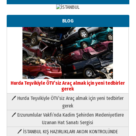
BLOG
Hurda Teşvikiyle ÖTV’siz Araç almak için yeni tedbirler
gerek
🖊 Hurda Teşvikiyle ÖTV’siz Araç almak için yeni tedbirler
Neşat YALÇIN
gerek
Paranın Aile Kültüründeki Yeri
🖊 Erzurumlular Vakfı’nda Kadim Şehirden Medeniyetlere
03 Ağustos 2026 Pazartesi
Uzanan Hat Sanatı Sergisi
🖊 İSTANBUL KIŞ HAZIRLIKLARI AKOM KONTROLÜNDE
Yıldırım Gündoğdu