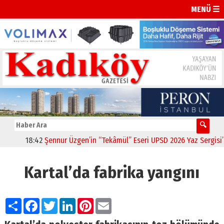
MENÜ ☰
18:42
Şennur Üzgen’in “Tekâmül” Eseri UPSD 2026 Yaz Sergisi’nde
Kartal’da fabrika yangını
Paylaş
Facebook
Twitter
LinkedIn
Pinterest
Email