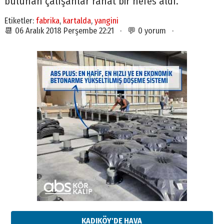
bulunan çalışanlar rahat bir nefes aldı.
Etiketler:
fabrika
,
kartalda
,
yangini
📆 06 Aralık 2018 Perşembe 22:21 · 💬 0 yorum ·
KADIKÖY'DE HAVA