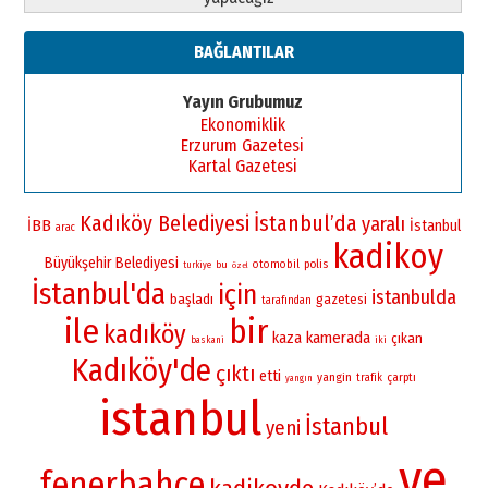
BAĞLANTILAR
Yayın Grubumuz
Ekonomiklik
Erzurum Gazetesi
Kartal Gazetesi
Kadıköy Belediyesi
İstanbul’da
yaralı
İBB
İstanbul
arac
kadikoy
Büyükşehir Belediyesi
otomobil
polis
bu
turkiye
özel
İstanbul'da
için
istanbulda
başladı
gazetesi
tarafından
ile
bir
kadıköy
kamerada
kaza
çıkan
iki
baskani
Kadıköy'de
çıktı
etti
yangin
çarptı
trafik
yangın
istanbul
İstanbul
yeni
ve
fenerbahçe