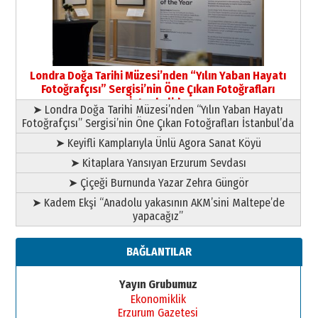
Yusuf POLAT
Şampiyonluk Sebahattin Şirin’e
yazar
11 Mayıs 2026 Pazartesi
Londra Doğa Tarihi Müzesi’nden “Yılın Yaban Hayatı
Fotoğrafçısı” Sergisi’nin Öne Çıkan Fotoğrafları
İstanbul’da
➤ Londra Doğa Tarihi Müzesi’nden “Yılın Yaban Hayatı
Fotoğrafçısı” Sergisi’nin Öne Çıkan Fotoğrafları İstanbul’da
➤ Keyifli Kamplarıyla Ünlü Agora Sanat Köyü
➤ Kitaplara Yansıyan Erzurum Sevdası
➤ Çiçeği Burnunda Yazar Zehra Güngör
➤ Kadem Ekşi “Anadolu yakasının AKM’sini Maltepe’de
yapacağız”
BAĞLANTILAR
Yayın Grubumuz
Ekonomiklik
Erzurum Gazetesi