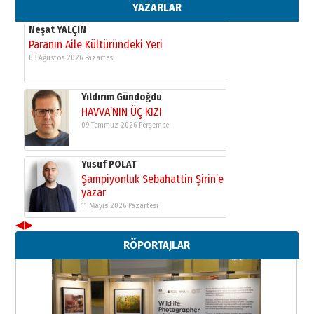
YAZARLAR
Paranın Aile Kültüründeki Yeri
03 Ağustos 2026 Pazartesi
Yıldırım Gündoğdu
HAVVA’NIN ÜÇ KIZI
09 Temmuz 2026 Perşembe
Yusuf POLAT
Şampiyonluk Sebahattin Şirin’e
yazar
11 Mayıs 2026 Pazartesi
Neşat YALÇIN
Paranın Aile Kültüründeki Yeri
◀
▶
03 Ağustos 2026 Pazartesi
RÖPORTAJLAR
Yıldırım Gündoğdu
HAVVA’NIN ÜÇ KIZI
09 Temmuz 2026 Perşembe