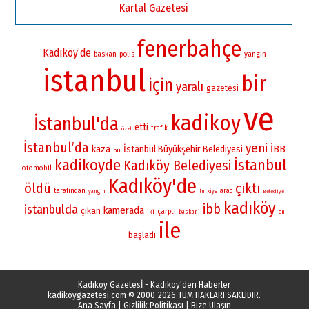
Kartal Gazetesi
fenerbahçe
Kadıköy’de
yangin
baskan
polis
istanbul
bir
için
yaralı
gazetesi
ve
kadikoy
İstanbul'da
etti
trafik
özel
İstanbul’da
yeni
İBB
kaza
İstanbul Büyükşehir Belediyesi
bu
kadikoyde
İstanbul
Kadıköy Belediyesi
otomobil
Kadıköy'de
öldü
çıktı
tarafından
arac
yangın
turkiye
Belediye
kadıköy
ibb
istanbulda
kamerada
çıkan
çarptı
iki
baskani
en
ile
başladı
Kadıköy Gazetesİ - Kadıköy'den Haberler
kadikoygazetesi.com
© 2000-2026 TÜM HAKLARI SAKLIDIR.
Ana Sayfa
|
Gizlilik Politikası
|
Bize Ulaşın