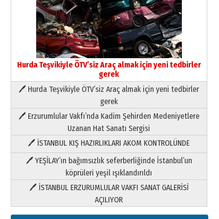
Hurda Teşvikiyle ÖTV’siz Araç almak için yeni tedbirler
gerek
Neşat YALÇIN
Paranın Aile Kültüründeki Yeri
🖊 Hurda Teşvikiyle ÖTV’siz Araç almak için yeni tedbirler
03 Ağustos 2026 Pazartesi
gerek
🖊 Erzurumlular Vakfı’nda Kadim Şehirden Medeniyetlere
Yıldırım Gündoğdu
Uzanan Hat Sanatı Sergisi
HAVVA’NIN ÜÇ KIZI
🖊 İSTANBUL KIŞ HAZIRLIKLARI AKOM KONTROLÜNDE
09 Temmuz 2026 Perşembe
🖊 YEŞİLAY’ın bağımsızlık seferberliğinde İstanbul’un
Yusuf POLAT
köprüleri yeşil ışıklandırıldı
Şampiyonluk Sebahattin Şirin’e
🖊 İSTANBUL ERZURUMLULAR VAKFI SANAT GALERİSİ
yazar
AÇILIYOR
11 Mayıs 2026 Pazartesi
Neşat YALÇIN