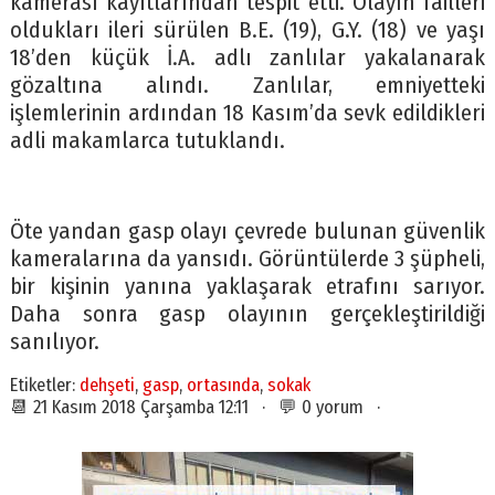
kamerası kayıtlarından tespit etti. Olayın failleri
oldukları ileri sürülen B.E. (19), G.Y. (18) ve yaşı
18’den küçük İ.A. adlı zanlılar yakalanarak
gözaltına alındı. Zanlılar, emniyetteki
işlemlerinin ardından 18 Kasım’da sevk edildikleri
adli makamlarca tutuklandı.
Öte yandan gasp olayı çevrede bulunan güvenlik
kameralarına da yansıdı. Görüntülerde 3 şüpheli,
bir kişinin yanına yaklaşarak etrafını sarıyor.
Daha sonra gasp olayının gerçekleştirildiği
sanılıyor.
Etiketler:
dehşeti
,
gasp
,
ortasında
,
sokak
📆 21 Kasım 2018 Çarşamba 12:11 · 💬 0 yorum ·