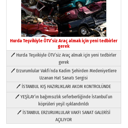
Hurda Teşvikiyle ÖTV’siz Araç almak için yeni tedbirler
gerek
🖊 Hurda Teşvikiyle ÖTV’siz Araç almak için yeni tedbirler
Neşat YALÇIN
gerek
Paranın Aile Kültüründeki Yeri
🖊 Erzurumlular Vakfı’nda Kadim Şehirden Medeniyetlere
03 Ağustos 2026 Pazartesi
Uzanan Hat Sanatı Sergisi
🖊 İSTANBUL KIŞ HAZIRLIKLARI AKOM KONTROLÜNDE
Yıldırım Gündoğdu
HAVVA’NIN ÜÇ KIZI
🖊 YEŞİLAY’ın bağımsızlık seferberliğinde İstanbul’un
09 Temmuz 2026 Perşembe
köprüleri yeşil ışıklandırıldı
🖊 İSTANBUL ERZURUMLULAR VAKFI SANAT GALERİSİ
Yusuf POLAT
AÇILIYOR
Şampiyonluk Sebahattin Şirin’e
yazar