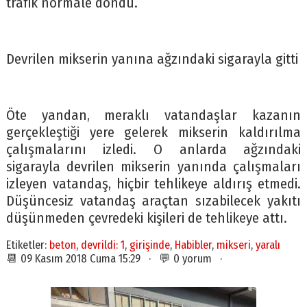
trafik normale döndü.
Devrilen mikserin yanına ağzındaki sigarayla gitti
Öte yandan, meraklı vatandaşlar kazanın
gerçekleştiği yere gelerek mikserin kaldırılma
çalışmalarını izledi. O anlarda ağzındaki
sigarayla devrilen mikserin yanında çalışmaları
izleyen vatandaş, hiçbir tehlikeye aldırış etmedi.
Düşüncesiz vatandaş araçtan sızabilecek yakıtı
düşünmeden çevredeki kişileri de tehlikeye attı.
Etiketler:
beton
,
devrildi: 1
,
girişinde
,
Habibler
,
mikseri
,
yaralı
📆 09 Kasım 2018 Cuma 15:29 · 💬 0 yorum ·