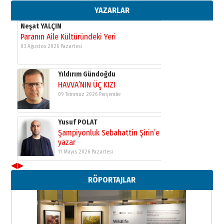
11 Mayıs 2026 Pazartesi
YAZARLAR
Neşat YALÇIN
Paranın Aile Kültüründeki Yeri
03 Ağustos 2026 Pazartesi
Yıldırım Gündoğdu
HAVVA’NIN ÜÇ KIZI
09 Temmuz 2026 Perşembe
Yusuf POLAT
Şampiyonluk Sebahattin Şirin’e
yazar
11 Mayıs 2026 Pazartesi
◀
▶
Neşat YALÇIN
RÖPORTAJLAR
Paranın Aile Kültüründeki Yeri
03 Ağustos 2026 Pazartesi
Yıldırım Gündoğdu