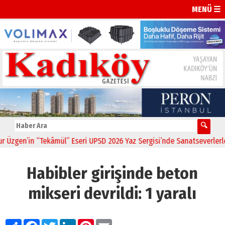
MENÜ ☰
gen’in “Tekâmül” Eseri UPSD 2026 Yaz Sergisi’nde Sanatseverlerle Bu
Habibler girişinde beton
mikseri devrildi: 1 yaralı
Paylaş
Facebook
Twitter
LinkedIn
Pinterest
Email