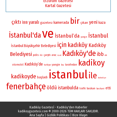
Erzurum Gazetesi
Kartal Gazetesi
bir
çıktı
yaralı
yeni
İBB
kamerada
kaza
gazetesi
çıkan
ve
İstanbul'da
İstanbul
İstanbul’da
yangın
için
kadıköy
Kadıköy
İstanbul Büyükşehir Belediyesi
Kadıköy'de
Belediyesi
ibb
polis
çarptı
iki
arac
en
özel
kadikoy
Kadıköy’de
yangin
otomobil
bu
tarafından
turkiye
istanbul
ile
kadikoyde
başladı
Belediye
fenerbahçe
öldü
istanbulda
etti
baskan
trafik
baskani
Kadıköy Gazetesİ - Kadıköy'den Haberler
kadikoygazetesi.com
© 2000-2026 TÜM HAKLARI SAKLIDIR.
Ana Sayfa
|
Gizlilik Politikası
|
Bize Ulaşın