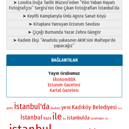
➤ Londra Doğa Tarihi Müzesi’nden “Yılın Yaban Hayatı
Fotoğrafçısı” Sergisi’nin Öne Çıkan Fotoğrafları İstanbul’da
➤ Keyifli Kamplarıyla Ünlü Agora Sanat Köyü
➤ Kitaplara Yansıyan Erzurum Sevdası
➤ Çiçeği Burnunda Yazar Zehra Güngör
➤ Kadem Ekşi “Anadolu yakasının AKM’sini Maltepe’de
yapacağız”
BAĞLANTILAR
Yayın Grubumuz
Ekonomiklik
Erzurum Gazetesi
Kartal Gazetesi
İstanbul'da
Kadıköy Belediyesi
yeni
polis
baskan
özel
ile
İstanbul
istanbulda
kaza
bu
tarafından
iki