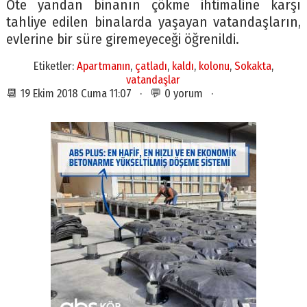
Öte yandan binanın çökme ihtimaline karşı
tahliye edilen binalarda yaşayan vatandaşların,
evlerine bir süre giremeyeceği öğrenildi.
Etiketler:
Apartmanın
,
çatladı
,
kaldı
,
kolonu
,
Sokakta
,
vatandaşlar
📆 19 Ekim 2018 Cuma 11:07 · 💬 0 yorum ·