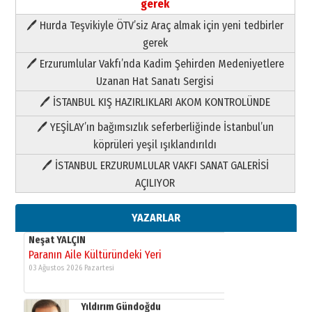
gerek
🖊 Hurda Teşvikiyle ÖTV’siz Araç almak için yeni tedbirler
Neşat YALÇIN
gerek
Paranın Aile Kültüründeki Yeri
🖊 Erzurumlular Vakfı’nda Kadim Şehirden Medeniyetlere
03 Ağustos 2026 Pazartesi
Uzanan Hat Sanatı Sergisi
🖊 İSTANBUL KIŞ HAZIRLIKLARI AKOM KONTROLÜNDE
Yıldırım Gündoğdu
HAVVA’NIN ÜÇ KIZI
🖊 YEŞİLAY’ın bağımsızlık seferberliğinde İstanbul’un
09 Temmuz 2026 Perşembe
köprüleri yeşil ışıklandırıldı
🖊 İSTANBUL ERZURUMLULAR VAKFI SANAT GALERİSİ
Yusuf POLAT
AÇILIYOR
Şampiyonluk Sebahattin Şirin’e
yazar
11 Mayıs 2026 Pazartesi
YAZARLAR
Neşat YALÇIN
Paranın Aile Kültüründeki Yeri
03 Ağustos 2026 Pazartesi
Yıldırım Gündoğdu