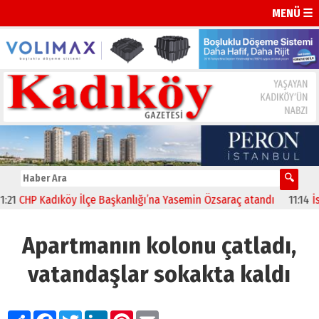
MENÜ ☰
CHP Kadıköy İlçe Başkanlığı’na Yasemin Özsaraç atandı
11:14
İstanb
Apartmanın kolonu çatladı,
vatandaşlar sokakta kaldı
Paylaş
Facebook
Twitter
LinkedIn
Pinterest
Email