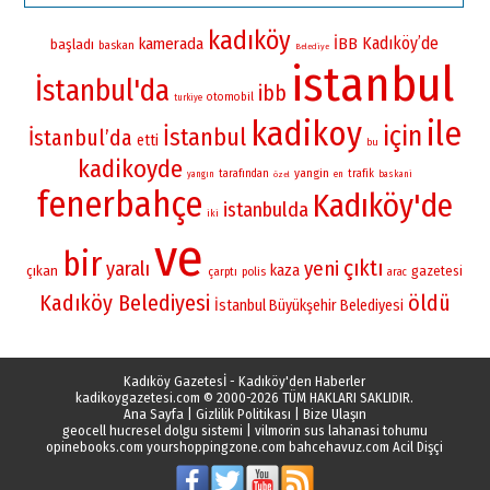
kadıköy
Kadıköy’de
kamerada
İBB
başladı
baskan
Belediye
istanbul
İstanbul'da
ibb
otomobil
turkiye
kadikoy
ile
için
İstanbul
İstanbul’da
etti
bu
kadikoyde
yangin
tarafından
trafik
yangın
en
baskani
özel
fenerbahçe
Kadıköy'de
istanbulda
iki
ve
bir
çıktı
yaralı
yeni
kaza
çıkan
gazetesi
çarptı
polis
arac
Kadıköy Belediyesi
öldü
İstanbul Büyükşehir Belediyesi
Kadıköy Gazetesİ - Kadıköy'den Haberler
kadikoygazetesi.com
© 2000-2026 TÜM HAKLARI SAKLIDIR.
Ana Sayfa
|
Gizlilik Politikası
|
Bize Ulaşın
geocell hucresel dolgu sistemi
|
vilmorin sus lahanasi tohumu
opinebooks.com
yourshoppingzone.com
bahcehavuz.com
Acil Dişçi