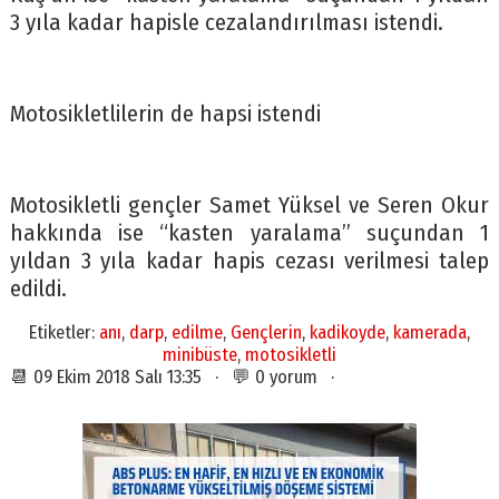
3 yıla kadar hapisle cezalandırılması istendi.
Motosikletlilerin de hapsi istendi
Motosikletli gençler Samet Yüksel ve Seren Okur
hakkında ise “kasten yaralama” suçundan 1
yıldan 3 yıla kadar hapis cezası verilmesi talep
edildi.
Etiketler:
anı
,
darp
,
edilme
,
Gençlerin
,
kadikoyde
,
kamerada
,
minibüste
,
motosikletli
📆 09 Ekim 2018 Salı 13:35 · 💬 0 yorum ·