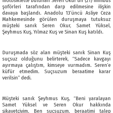
motosiklette bulunan Seren Okur’un (21) minibüs
şoförleri tarafından darp edilmesine ilişkin
davaya başlandı. Anadolu 13’üncü Asliye Ceza
Mahkemesinde görülen duruşmaya tutuksuz
müşteki sanık Seren Okur, Samet Yüksel,
Şeyhmus Kuş, Yılmaz Kuş ve Sinan Kuş katıldı.
Duruşmada söz alan müşteki sanık Sinan Kuş
suçsuz olduğunu belirterek, “Sadece kavgayı
ayırmaya çalıştım, kimseye vurmadım. Seren’e
küfür etmedim. Suçsuzum beraatime karar
verilsin” dedi.
Müşteki sanık Şeyhmus Kuş, “Beni yaralayan
Samet Yüksel ve Seren Okur hakkında
şikayetçiyim. Ben suçsuzum, beraatimi talep