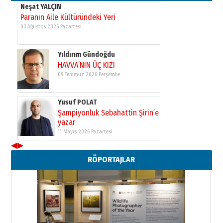
Neşat YALÇIN
Paranın Aile Kültüründeki Yeri
03 Ağustos 2026 Pazartesi
Yıldırım Gündoğdu
HAVVA’NIN ÜÇ KIZI
09 Temmuz 2026 Perşembe
Yusuf POLAT
Şampiyonluk Sebahattin Şirin’e
yazar
11 Mayıs 2026 Pazartesi
◀
▶
Neşat YALÇIN
RÖPORTAJLAR
Paranın Aile Kültüründeki Yeri
03 Ağustos 2026 Pazartesi
Yıldırım Gündoğdu
HAVVA’NIN ÜÇ KIZI
09 Temmuz 2026 Perşembe