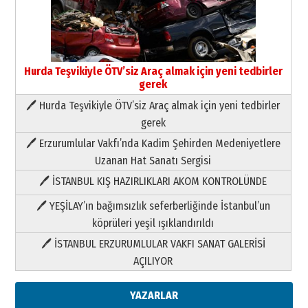
Hurda Teşvikiyle ÖTV’siz Araç almak için yeni tedbirler
gerek
🖊 Hurda Teşvikiyle ÖTV’siz Araç almak için yeni tedbirler
Neşat YALÇIN
gerek
Paranın Aile Kültüründeki Yeri
🖊 Erzurumlular Vakfı’nda Kadim Şehirden Medeniyetlere
03 Ağustos 2026 Pazartesi
Uzanan Hat Sanatı Sergisi
🖊 İSTANBUL KIŞ HAZIRLIKLARI AKOM KONTROLÜNDE
Yıldırım Gündoğdu
HAVVA’NIN ÜÇ KIZI
🖊 YEŞİLAY’ın bağımsızlık seferberliğinde İstanbul’un
09 Temmuz 2026 Perşembe
köprüleri yeşil ışıklandırıldı
🖊 İSTANBUL ERZURUMLULAR VAKFI SANAT GALERİSİ
Yusuf POLAT
AÇILIYOR
Şampiyonluk Sebahattin Şirin’e
yazar
11 Mayıs 2026 Pazartesi
YAZARLAR