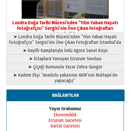
Yusuf POLAT
Şampiyonluk Sebahattin Şirin’e
Londra Doğa Tarihi Müzesi’nden “Yılın Yaban Hayatı
yazar
Fotoğrafçısı” Sergisi’nin Öne Çıkan Fotoğrafları
11 Mayıs 2026 Pazartesi
İstanbul’da
➤ Londra Doğa Tarihi Müzesi’nden “Yılın Yaban Hayatı
Fotoğrafçısı” Sergisi’nin Öne Çıkan Fotoğrafları İstanbul’da
➤ Keyifli Kamplarıyla Ünlü Agora Sanat Köyü
➤ Kitaplara Yansıyan Erzurum Sevdası
➤ Çiçeği Burnunda Yazar Zehra Güngör
➤ Kadem Ekşi “Anadolu yakasının AKM’sini Maltepe’de
yapacağız”
BAĞLANTILAR
Yayın Grubumuz
Ekonomiklik
Erzurum Gazetesi
Kartal Gazetesi