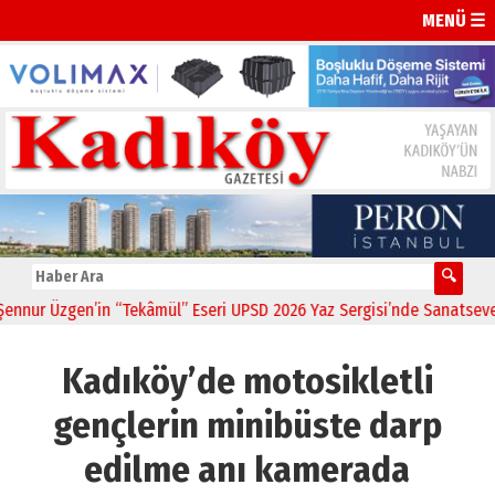
MENÜ ☰
 Üzgen’in “Tekâmül” Eseri UPSD 2026 Yaz Sergisi’nde Sanatseverlerl
Kadıköy’de motosikletli
gençlerin minibüste darp
edilme anı kamerada