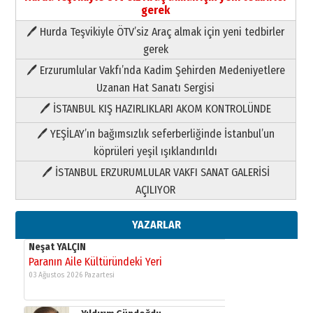
gerek
🖊 Hurda Teşvikiyle ÖTV’siz Araç almak için yeni tedbirler
Neşat YALÇIN
gerek
Paranın Aile Kültüründeki Yeri
🖊 Erzurumlular Vakfı’nda Kadim Şehirden Medeniyetlere
03 Ağustos 2026 Pazartesi
Uzanan Hat Sanatı Sergisi
🖊 İSTANBUL KIŞ HAZIRLIKLARI AKOM KONTROLÜNDE
Yıldırım Gündoğdu
HAVVA’NIN ÜÇ KIZI
🖊 YEŞİLAY’ın bağımsızlık seferberliğinde İstanbul’un
09 Temmuz 2026 Perşembe
köprüleri yeşil ışıklandırıldı
🖊 İSTANBUL ERZURUMLULAR VAKFI SANAT GALERİSİ
Yusuf POLAT
AÇILIYOR
Şampiyonluk Sebahattin Şirin’e
yazar
11 Mayıs 2026 Pazartesi
YAZARLAR
Neşat YALÇIN
Paranın Aile Kültüründeki Yeri
03 Ağustos 2026 Pazartesi