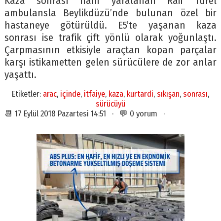
Kaza sonrası hafif yaralanan Raif Türel
ambulansla Beylikdüzü’nde bulunan özel bir
hastaneye götürüldü. E5’te yaşanan kaza
sonrası ise trafik çift yönlü olarak yoğunlaştı.
Çarpmasının etkisiyle araçtan kopan parçalar
karşı istikametten gelen sürücülere de zor anlar
yaşattı.
Etiketler:
arac
,
içinde
,
itfaiye
,
kaza
,
kurtardi
,
sıkışan
,
sonrası
,
sürücüyü
📆 17 Eylül 2018 Pazartesi 14:51 · 💬 0 yorum ·