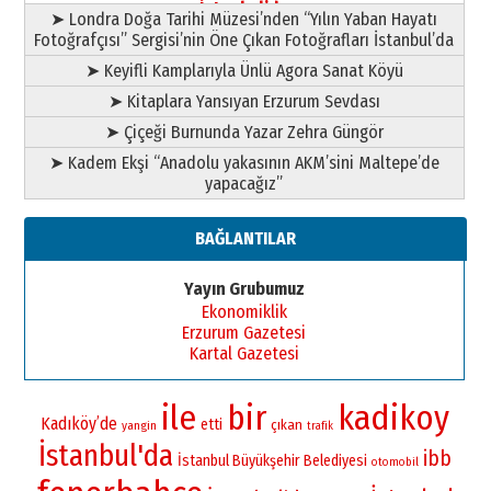
İstanbul’da
➤ Londra Doğa Tarihi Müzesi’nden “Yılın Yaban Hayatı
Fotoğrafçısı” Sergisi’nin Öne Çıkan Fotoğrafları İstanbul’da
➤ Keyifli Kamplarıyla Ünlü Agora Sanat Köyü
➤ Kitaplara Yansıyan Erzurum Sevdası
➤ Çiçeği Burnunda Yazar Zehra Güngör
➤ Kadem Ekşi “Anadolu yakasının AKM’sini Maltepe’de
yapacağız”
BAĞLANTILAR
Yayın Grubumuz
Ekonomiklik
Erzurum Gazetesi
Kartal Gazetesi
ile
bir
kadikoy
Kadıköy’de
etti
çıkan
yangin
trafik
İstanbul'da
ibb
İstanbul Büyükşehir Belediyesi
otomobil