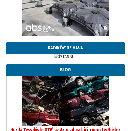
KADIKÖY'DE HAVA
BLOG
Hurda Teşvikiyle ÖTV’siz Araç almak için yeni tedbirler